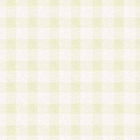
加する際には、前条に基づき当社から付与されたロ
スワードを使用するものとします。
2.登録の際に当社が付与したログインIDおよびパ
の使用に関しては、全て会員本人がその責任を負
3.会員は、当社から付与されたログインIDおよび
貸与、名義変更、売買その他形態を問わず第三者
ならないものとします。
4.当社は、会員によるログインIDおよびパスワー
盗用など第三者の利用に伴う損害の発生について
き事由の有無、その他原因の如何を問わず、一切
のとします。
第5条 会員の登録情報
1.当社は、会員の登録情報に含まれる氏名・住所
アドレス等会員個人を識別できる情報を当社が別
シーポリシー
」に基づき適切に取り扱うものとし