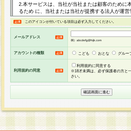
2.本サービスは、当社が当社または顧客のために
るため に、当社または当社が提携する法人が運営
ト（以下「本サイト」といいます。）上に本サー
このアイコンが付いている項目は必ず入力してください。
ージを設け、会員がアンケー ト調査に回答する等
し、その結果を当社が集計・分析その他の利用を
メールアドレス
るものです。なお、本サービスは、それぞれの目的
例）abcdefg@hijk.com
員に対して本サービスの依頼を行うこともあり、
た全ての会員に対して本サービスの依頼をすると
アカウントの種類
こども
おとな
グルー
りま す。
利用規約に同意する
利用規約の同意
※18才未満は、必ず保護者の方と
3.当社は、会員の事前の承諾を得ることなく、当
さい。
方 法・手段にて、本規約を任意に制定、変更また
きるものとします。改定後の本規約等は、本規約
に掲示したときに、その 他の諸規定については、
案内を配信または本サイトに掲示したときのいず
てその効力を生じるものとします。
4.本規約は、会員登録希望者による会員登録手続
の当社による会員登録の承認が完了した時点で会