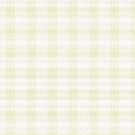
は、当該個人情報を以下の各号に定める目的に利
す。なお、これら事項以外の目的で個人情報を利
かじめ会員の同意を得たうえで利用するものとし
a.本サービスの実施または運営
b.本サービスに係る謝礼、景品、調査サンプル品
c.会員からの電話、メール等の問い合わせなどへ
d.その他これらに付随する業務
2.当社は、会員個人を識別することのできる情報
会員情報を本人の承諾なく第三者に開示すること
人を識別できる情報について第三者に開示または
社は事前に会員本人の同意を得るものとします。
3.前項の定めに拘わらず、当社は、以下の目的に
意を 得ることなく、会員個人を識別できる情報を
づき選定した委託業者に対して当社の責任におい
できるものとします。な お、当社は、当該委託業
契約を締結しこれを遵守させるとともに、本規約
の注意をもって当該情報を使用させるものとし ま