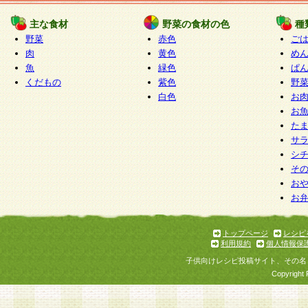
たものとみなされ、会員に対して適用されるもの
主な食材
野菜の食材の色
種
野菜
赤色
ご
5.当社がお聞きする個人情報は、すべて会員登録
肉
黄色
め
で提 供いただいたものと考えております。従って
魚
緑色
ぱ
自らの個人情報の提供を希望されない場合には、
くだもの
紫色
野
をお預かりいたしません が、提供されないことに
白色
お
商品やサービス等をご利用いただけない場合があ
お
了承ください。
た
サ
6.当社は、お客様から当社が保有している個人情
シ
そ
加・ 利用停止等を求められた場合には、ご本人様
お
て確認できた場合に限り、法令に準拠して合理的
お
いただきます。なお、開示 請求等の請求先は個人
ります。
トップページ
レシピ
利用規約
個人情報保
第2条 会員の資格
子供向けレシピ投稿サイト、その名
1.会員とは、本規約等を承諾のうえ、当社所定の
Copyright 
了し、当社が承認した者、グループとします。な
が以下に該当する場合は会員登録をすることがで