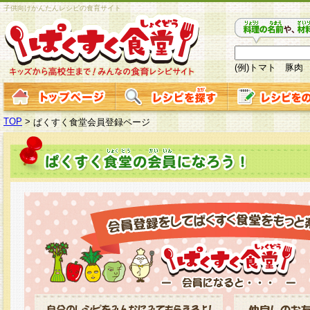
子供向けかんたんレシピの食育サイト
(例)トマト 豚肉
TOP
>
ぱくすく食堂会員登録ページ