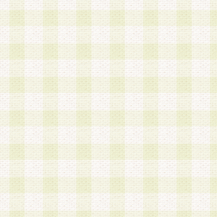
第3条 会員の登録方法
1.会員登録手続きは、会員登録希望者本人が行う
る登録は一切認められないものとします。
2.会員登録希望者は、本規約に同意の後、当社指
画 面」において、当社が指定する必要事項を入力
を行うものとします。当社は、会員登録を承認し
会員として本サービスを 受けるためのログインＩ
を付与します。
3.会員は、会員登録の際に申告する登録情報の全
いかなる虚偽の申告をも行ってはならないものと
4.会員は、複数のログインＩＤおよびパスワード
いものとします。
第4条 ログインIDおよびパスワードの管理
1.会員は、会員登録後、本サイト内にて本サービ