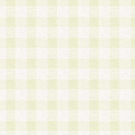
a.本サービスに係る謝礼、景品、調査サンプル品
b.会員からの電話、メール等の問い合わせなどへ
c.モバイルリサーチ、またはグループ形式による
実施もしくは運営
d.その他これらに付随する業務
4.会員は、住所、電話番号その他の登録情報につ
合は、速やかに当社所定の変更手続きを行うもの
5.当社は、必要と認めた場合、会員に対して、電
手段により登録情報の対象者が会員登録者本人で
の内容が正確であること、アンケートの回答内容
うことができるものとます。
6.会員は、会員登録後当社が定期的に行う登録情
して、当社指定の期間内に更新手続きを行うもの
該期間内に更新手続きを行わない場合、その時点
発行したポイントは失効されるものとします。