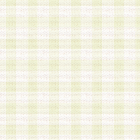
a.既に登録されている会員と同一のメールアドレ
録する場合
b.本サービスと同様のサービスを提供している企
業に従事していると思われる本人またはその家族
場合
c.その他当社が不適切と判断する場合
2.当社は、会員登録希望者を会員として承認する
した 場合、会員登録希望者による会員登録手続き
による承認後の場合であっても、会員登録の取り
の抹消を、当社が適切と判 断する方法・手段によ
とができるものとします。
3.会員登録希望者が18歳未満、成年被後見人、被
人 である場合は、親権者などの法定代理人の同意
録を行うものとします。なお、義務教育学齢に該
者については、登録時に 当社が別途定める方法に
権者による承認手続きを行うものとします。