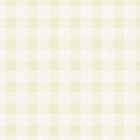
加する際には、前条に基づき当社から付与されたロ
スワードを使用するものとします。
2.登録の際に当社が付与したログインIDおよびパ
の使用に関しては、全て会員本人がその責任を負
3.会員は、当社から付与されたログインIDおよび
貸与、名義変更、売買その他形態を問わず第三者
ならないものとします。
4.当社は、会員によるログインIDおよびパスワー
盗用など第三者の利用に伴う損害の発生について
き事由の有無、その他原因の如何を問わず、一切
のとします。
第5条 会員の登録情報
1.当社は、会員の登録情報に含まれる氏名・住所
アドレス等会員個人を識別できる情報を当社が別
シーポリシー
」に基づき適切に取り扱うものとし