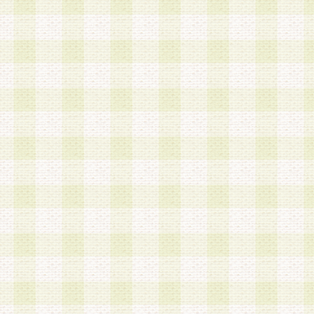
a.本サービスに係る謝礼、景品、調査サンプル品
b.会員からの電話、メール等の問い合わせなどへ
c.モバイルリサーチ、またはグループ形式による
実施もしくは運営
d.その他これらに付随する業務
4.会員は、住所、電話番号その他の登録情報につ
合は、速やかに当社所定の変更手続きを行うもの
5.当社は、必要と認めた場合、会員に対して、電
手段により登録情報の対象者が会員登録者本人で
の内容が正確であること、アンケートの回答内容
うことができるものとます。
6.会員は、会員登録後当社が定期的に行う登録情
して、当社指定の期間内に更新手続きを行うもの
該期間内に更新手続きを行わない場合、その時点
発行したポイントは失効されるものとします。