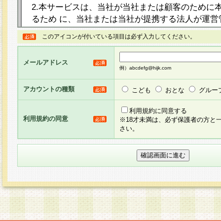
2.本サービスは、当社が当社または顧客のために
るため に、当社または当社が提携する法人が運営
ト（以下「本サイト」といいます。）上に本サー
このアイコンが付いている項目は必ず入力してください。
ージを設け、会員がアンケー ト調査に回答する等
し、その結果を当社が集計・分析その他の利用を
メールアドレス
るものです。なお、本サービスは、それぞれの目的
例）abcdefg@hijk.com
員に対して本サービスの依頼を行うこともあり、
た全ての会員に対して本サービスの依頼をすると
アカウントの種類
こども
おとな
グルー
りま す。
利用規約に同意する
利用規約の同意
※18才未満は、必ず保護者の方と
3.当社は、会員の事前の承諾を得ることなく、当
さい。
方 法・手段にて、本規約を任意に制定、変更また
きるものとします。改定後の本規約等は、本規約
に掲示したときに、その 他の諸規定については、
案内を配信または本サイトに掲示したときのいず
てその効力を生じるものとします。
4.本規約は、会員登録希望者による会員登録手続
の当社による会員登録の承認が完了した時点で会