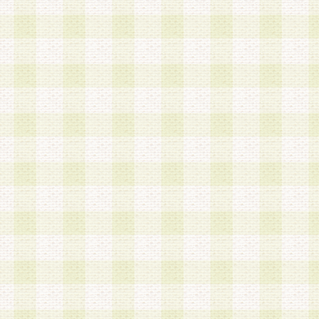
第3条 会員の登録方法
1.会員登録手続きは、会員登録希望者本人が行う
る登録は一切認められないものとします。
2.会員登録希望者は、本規約に同意の後、当社指
画 面」において、当社が指定する必要事項を入力
を行うものとします。当社は、会員登録を承認し
会員として本サービスを 受けるためのログインＩ
を付与します。
3.会員は、会員登録の際に申告する登録情報の全
いかなる虚偽の申告をも行ってはならないものと
4.会員は、複数のログインＩＤおよびパスワード
いものとします。
第4条 ログインIDおよびパスワードの管理
1.会員は、会員登録後、本サイト内にて本サービ