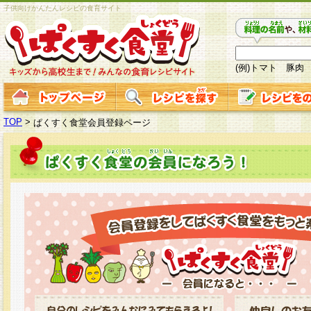
子供向けかんたんレシピの食育サイト
(例)トマト 豚肉
TOP
>
ぱくすく食堂会員登録ページ