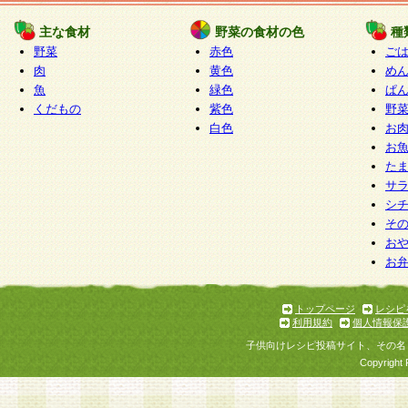
たものとみなされ、会員に対して適用されるもの
主な食材
野菜の食材の色
種
野菜
赤色
ご
5.当社がお聞きする個人情報は、すべて会員登録
肉
黄色
め
で提 供いただいたものと考えております。従って
魚
緑色
ぱ
自らの個人情報の提供を希望されない場合には、
くだもの
紫色
野
をお預かりいたしません が、提供されないことに
白色
お
商品やサービス等をご利用いただけない場合があ
お
了承ください。
た
サ
6.当社は、お客様から当社が保有している個人情
シ
そ
加・ 利用停止等を求められた場合には、ご本人様
お
て確認できた場合に限り、法令に準拠して合理的
お
いただきます。なお、開示 請求等の請求先は個人
ります。
トップページ
レシピ
利用規約
個人情報保
第2条 会員の資格
子供向けレシピ投稿サイト、その名
1.会員とは、本規約等を承諾のうえ、当社所定の
Copyright 
了し、当社が承認した者、グループとします。な
が以下に該当する場合は会員登録をすることがで