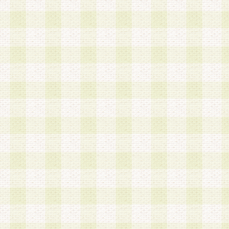
は、当該個人情報を以下の各号に定める目的に利
す。なお、これら事項以外の目的で個人情報を利
かじめ会員の同意を得たうえで利用するものとし
a.本サービスの実施または運営
b.本サービスに係る謝礼、景品、調査サンプル品
c.会員からの電話、メール等の問い合わせなどへ
d.その他これらに付随する業務
2.当社は、会員個人を識別することのできる情報
会員情報を本人の承諾なく第三者に開示すること
人を識別できる情報について第三者に開示または
社は事前に会員本人の同意を得るものとします。
3.前項の定めに拘わらず、当社は、以下の目的に
意を 得ることなく、会員個人を識別できる情報を
づき選定した委託業者に対して当社の責任におい
できるものとします。な お、当社は、当該委託業
契約を締結しこれを遵守させるとともに、本規約
の注意をもって当該情報を使用させるものとし ま