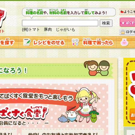
ようこ
(例)トマト 豚肉 じゃがいも