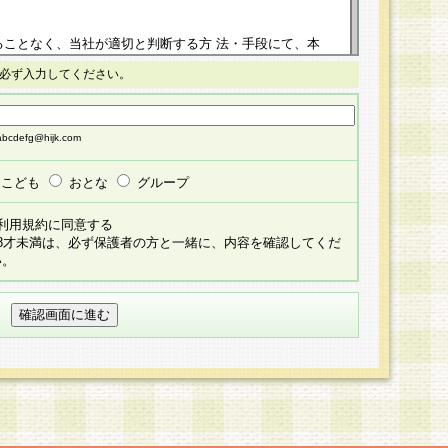
ることなく、当社が適切と判断する方 法・手段にて、本
正することができるものとします。改定後の本規約等
必ず入力してください。
掲示したときに、その 他の諸規定については、会員に対
イトに掲示したときのいずれか早い時期をもってその効
cdefg@hijk.com
よる会員登録手続きが完了し、その後の当社による会員登録
る同意があったものとみなされ、会員に対して適用され
こども
おとな
グループ
すべて会員登録希望者の自由な意思で提 供いただいたも
利用規約に同意する
員登録希望者が自らの個人情報の提供を希望されない場
18才未満は、必ず保護者の方と一緒に、内容を確認してくだ
預かりいたしません が、提供されないことによって、当
い。
用いただけない場合がありますことを予めご了承くださ
している個人情報の開示・訂正・追加・ 利用停止等を求
ることが当社にて確認できた場合に限り、法令に準拠し
だきます。なお、開示 請求等の請求先は個人情報お問合
うえ、当社所定の登録手続きを全て完了し、当社が承認した
員登録希望者が以下に該当する場合は会員登録をするこ