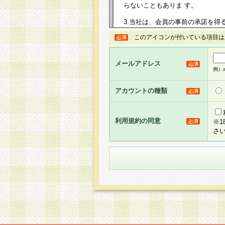
らないこともありま す。
3.当社は、会員の事前の承諾を得
規約を任意に制定、変更または修
このアイコンが付いている項目は
は、本規約においては本サイトに
して告知の案内を配信または本サ
力を生じるものとします。
メールアドレス
例）ab
4.本規約は、会員登録希望者に
の承認が完了した時点で会員によ
アカウントの種類
るものとします。
5.当社がお聞きする個人情報は、
のと考えております。従って、会
利用規約の同意
※
合には、当社はその個人情報をお
さ
社の取扱商品やサービス等をご利
い。
6.当社は、お客様から当社が保有
められた場合には、ご本人様であ
て合理的な範囲で対応させていた
せ先となります。
第2条 会員の資格
1.会員とは、本規約等を承諾の
者、グループとします。なお、会