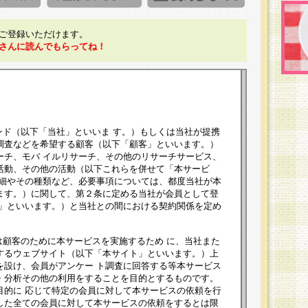
ご登録いただけます。
さんに読んでもらってね！
ンド（以下「当社」といいま す。）もしくは当社が提携
調査などを希望する顧客（以下「顧客」といいます。）
ーチ、モバ イルリサーチ、その他のリサーチサービス、
活動、その他の活動（以下これらを併せて「本サービ
詳細やその種類など、必要事項については、都度当社が本
ます。）に関して、第２条に定める当社が会員として登
員」といいます。）と当社との間における契約関係を定め
は顧客のために本サービスを実施するため に、当社また
するウェブサイト（以下「本サイト」といいます。）上
を設け、会員がアンケー ト調査に回答する等本サービス
・分析その他の利用をすることを目的とするものです。
目的に 応じて特定の会員に対して本サービスの依頼を行
した全ての会員に対して本サービスの依頼をするとは限