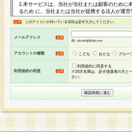
2.本サービスは、当社が当社または顧客のために
るため に、当社または当社が提携する法人が運営
ト（以下「本サイト」といいます。）上に本サー
このアイコンが付いている項目は必ず入力してください。
ージを設け、会員がアンケー ト調査に回答する等
し、その結果を当社が集計・分析その他の利用を
メールアドレス
るものです。なお、本サービスは、それぞれの目的
例）abcdefg@hijk.com
員に対して本サービスの依頼を行うこともあり、
た全ての会員に対して本サービスの依頼をすると
アカウントの種類
こども
おとな
グルー
りま す。
利用規約に同意する
利用規約の同意
※18才未満は、必ず保護者の方と
3.当社は、会員の事前の承諾を得ることなく、当
さい。
方 法・手段にて、本規約を任意に制定、変更また
きるものとします。改定後の本規約等は、本規約
に掲示したときに、その 他の諸規定については、
案内を配信または本サイトに掲示したときのいず
てその効力を生じるものとします。
4.本規約は、会員登録希望者による会員登録手続
の当社による会員登録の承認が完了した時点で会