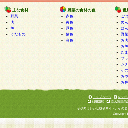
たものとみなされ、会員に対して適用されるもの
主な食材
野菜の食材の色
種
野菜
赤色
ご
5.当社がお聞きする個人情報は、すべて会員登録
肉
黄色
め
で提 供いただいたものと考えております。従って
魚
緑色
ぱ
自らの個人情報の提供を希望されない場合には、
くだもの
紫色
野
をお預かりいたしません が、提供されないことに
白色
お
商品やサービス等をご利用いただけない場合があ
お
了承ください。
た
サ
6.当社は、お客様から当社が保有している個人情
シ
そ
加・ 利用停止等を求められた場合には、ご本人様
お
て確認できた場合に限り、法令に準拠して合理的
お
いただきます。なお、開示 請求等の請求先は個人
ります。
トップページ
レシピ
利用規約
個人情報保
第2条 会員の資格
子供向けレシピ投稿サイト、その名
1.会員とは、本規約等を承諾のうえ、当社所定の
Copyright 
了し、当社が承認した者、グループとします。な
が以下に該当する場合は会員登録をすることがで