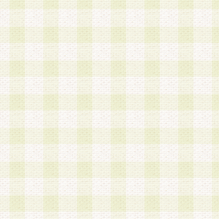
a.既に登録されている会員と同一のメールアドレ
録する場合
b.本サービスと同様のサービスを提供している企
業に従事していると思われる本人またはその家族
場合
c.その他当社が不適切と判断する場合
2.当社は、会員登録希望者を会員として承認する
した 場合、会員登録希望者による会員登録手続き
による承認後の場合であっても、会員登録の取り
の抹消を、当社が適切と判 断する方法・手段によ
とができるものとします。
3.会員登録希望者が18歳未満、成年被後見人、被
人 である場合は、親権者などの法定代理人の同意
録を行うものとします。なお、義務教育学齢に該
者については、登録時に 当社が別途定める方法に
権者による承認手続きを行うものとします。