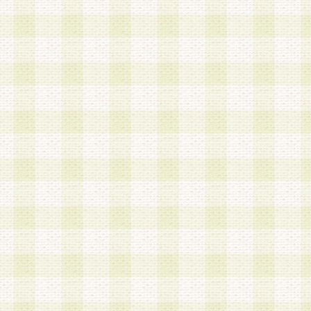
第3条 会員の登録方法
1.会員登録手続きは、会員登録希望者本人が行う
る登録は一切認められないものとします。
2.会員登録希望者は、本規約に同意の後、当社指
画 面」において、当社が指定する必要事項を入力
を行うものとします。当社は、会員登録を承認し
会員として本サービスを 受けるためのログインＩ
を付与します。
3.会員は、会員登録の際に申告する登録情報の全
いかなる虚偽の申告をも行ってはならないものと
4.会員は、複数のログインＩＤおよびパスワード
いものとします。
第4条 ログインIDおよびパスワードの管理
1.会員は、会員登録後、本サイト内にて本サービ