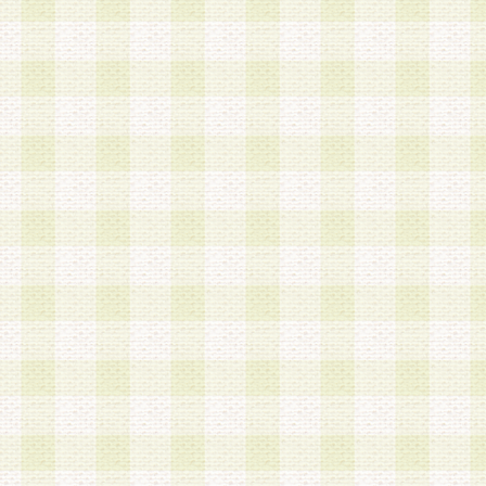
加する際には、前条に基づき当社から付与されたロ
スワードを使用するものとします。
2.登録の際に当社が付与したログインIDおよびパ
の使用に関しては、全て会員本人がその責任を負
3.会員は、当社から付与されたログインIDおよび
貸与、名義変更、売買その他形態を問わず第三者
ならないものとします。
4.当社は、会員によるログインIDおよびパスワー
盗用など第三者の利用に伴う損害の発生について
き事由の有無、その他原因の如何を問わず、一切
のとします。
第5条 会員の登録情報
1.当社は、会員の登録情報に含まれる氏名・住所
アドレス等会員個人を識別できる情報を当社が別
シーポリシー
」に基づき適切に取り扱うものとし