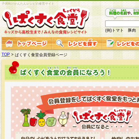
子供向けかんたんレシピの食育サイト
(例)トマト 豚肉
TOP
>
ぱくすく食堂会員登録ページ