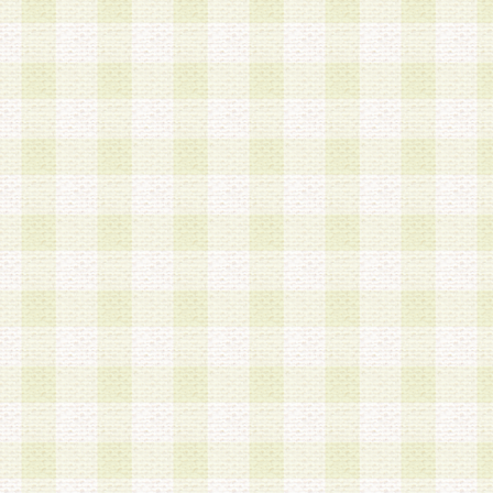
a.本サービスに係る謝礼、景品、調査サンプル品
b.会員からの電話、メール等の問い合わせなどへ
c.モバイルリサーチ、またはグループ形式による
実施もしくは運営
d.その他これらに付随する業務
4.会員は、住所、電話番号その他の登録情報につ
合は、速やかに当社所定の変更手続きを行うもの
5.当社は、必要と認めた場合、会員に対して、電
手段により登録情報の対象者が会員登録者本人で
の内容が正確であること、アンケートの回答内容
うことができるものとます。
6.会員は、会員登録後当社が定期的に行う登録情
して、当社指定の期間内に更新手続きを行うもの
該期間内に更新手続きを行わない場合、その時点
発行したポイントは失効されるものとします。