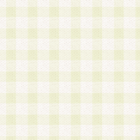
は、当該個人情報を以下の各号に定める目的に利
す。なお、これら事項以外の目的で個人情報を利
かじめ会員の同意を得たうえで利用するものとし
a.本サービスの実施または運営
b.本サービスに係る謝礼、景品、調査サンプル品
c.会員からの電話、メール等の問い合わせなどへ
d.その他これらに付随する業務
2.当社は、会員個人を識別することのできる情報
会員情報を本人の承諾なく第三者に開示すること
人を識別できる情報について第三者に開示または
社は事前に会員本人の同意を得るものとします。
3.前項の定めに拘わらず、当社は、以下の目的に
意を 得ることなく、会員個人を識別できる情報を
づき選定した委託業者に対して当社の責任におい
できるものとします。な お、当社は、当該委託業
契約を締結しこれを遵守させるとともに、本規約
の注意をもって当該情報を使用させるものとし ま