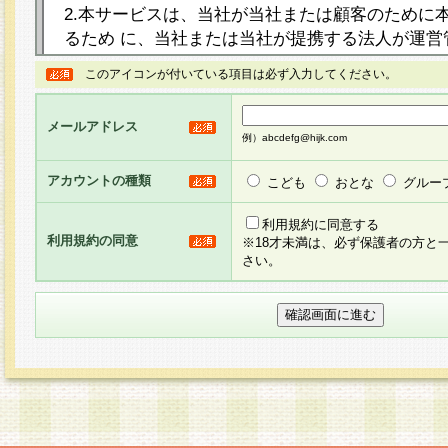
2.本サービスは、当社が当社または顧客のために
るため に、当社または当社が提携する法人が運営
ト（以下「本サイト」といいます。）上に本サー
このアイコンが付いている項目は必ず入力してください。
ージを設け、会員がアンケー ト調査に回答する等
し、その結果を当社が集計・分析その他の利用を
メールアドレス
るものです。なお、本サービスは、それぞれの目的
例）abcdefg@hijk.com
員に対して本サービスの依頼を行うこともあり、
た全ての会員に対して本サービスの依頼をすると
アカウントの種類
こども
おとな
グルー
りま す。
利用規約に同意する
利用規約の同意
※18才未満は、必ず保護者の方と
3.当社は、会員の事前の承諾を得ることなく、当
さい。
方 法・手段にて、本規約を任意に制定、変更また
きるものとします。改定後の本規約等は、本規約
に掲示したときに、その 他の諸規定については、
案内を配信または本サイトに掲示したときのいず
てその効力を生じるものとします。
4.本規約は、会員登録希望者による会員登録手続
の当社による会員登録の承認が完了した時点で会