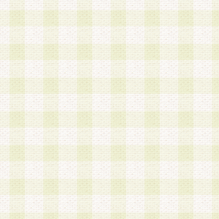
第3条 会員の登録方法
1.会員登録手続きは、会員登録希望者本人が行う
る登録は一切認められないものとします。
2.会員登録希望者は、本規約に同意の後、当社指
画 面」において、当社が指定する必要事項を入力
を行うものとします。当社は、会員登録を承認し
会員として本サービスを 受けるためのログインＩ
を付与します。
3.会員は、会員登録の際に申告する登録情報の全
いかなる虚偽の申告をも行ってはならないものと
4.会員は、複数のログインＩＤおよびパスワード
いものとします。
第4条 ログインIDおよびパスワードの管理
1.会員は、会員登録後、本サイト内にて本サービ