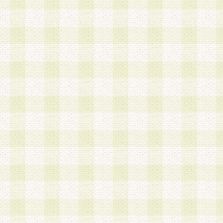
a.既に登録されている会員と同一のメールアドレ
録する場合
b.本サービスと同様のサービスを提供している企
業に従事していると思われる本人またはその家族
場合
c.その他当社が不適切と判断する場合
2.当社は、会員登録希望者を会員として承認する
した 場合、会員登録希望者による会員登録手続き
による承認後の場合であっても、会員登録の取り
の抹消を、当社が適切と判 断する方法・手段によ
とができるものとします。
3.会員登録希望者が18歳未満、成年被後見人、被
人 である場合は、親権者などの法定代理人の同意
録を行うものとします。なお、義務教育学齢に該
者については、登録時に 当社が別途定める方法に
権者による承認手続きを行うものとします。