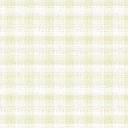
加する際には、前条に基づき当社から付与されたロ
スワードを使用するものとします。
2.登録の際に当社が付与したログインIDおよびパ
の使用に関しては、全て会員本人がその責任を負
3.会員は、当社から付与されたログインIDおよび
貸与、名義変更、売買その他形態を問わず第三者
ならないものとします。
4.当社は、会員によるログインIDおよびパスワー
盗用など第三者の利用に伴う損害の発生について
き事由の有無、その他原因の如何を問わず、一切
のとします。
第5条 会員の登録情報
1.当社は、会員の登録情報に含まれる氏名・住所
アドレス等会員個人を識別できる情報を当社が別
シーポリシー
」に基づき適切に取り扱うものとし