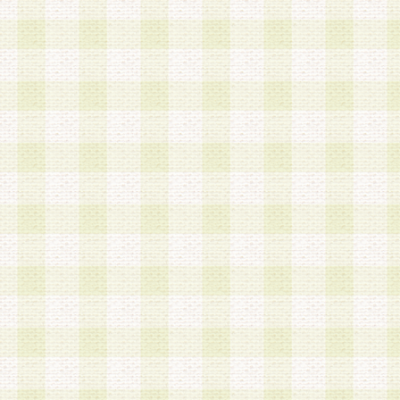
は、当該個人情報を以下の各号に定める目的に利
す。なお、これら事項以外の目的で個人情報を利
かじめ会員の同意を得たうえで利用するものとし
a.本サービスの実施または運営
b.本サービスに係る謝礼、景品、調査サンプル品
c.会員からの電話、メール等の問い合わせなどへ
d.その他これらに付随する業務
2.当社は、会員個人を識別することのできる情報
会員情報を本人の承諾なく第三者に開示すること
人を識別できる情報について第三者に開示または
社は事前に会員本人の同意を得るものとします。
3.前項の定めに拘わらず、当社は、以下の目的に
意を 得ることなく、会員個人を識別できる情報を
づき選定した委託業者に対して当社の責任におい
できるものとします。な お、当社は、当該委託業
契約を締結しこれを遵守させるとともに、本規約
の注意をもって当該情報を使用させるものとし ま