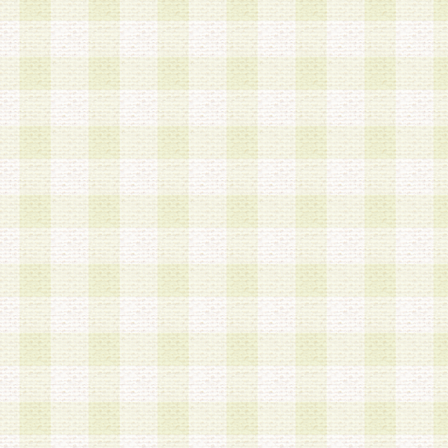
a.本サービスに係る謝礼、景品、調査サンプル品
b.会員からの電話、メール等の問い合わせなどへ
c.モバイルリサーチ、またはグループ形式による
実施もしくは運営
d.その他これらに付随する業務
4.会員は、住所、電話番号その他の登録情報につ
合は、速やかに当社所定の変更手続きを行うもの
5.当社は、必要と認めた場合、会員に対して、電
手段により登録情報の対象者が会員登録者本人で
の内容が正確であること、アンケートの回答内容
うことができるものとます。
6.会員は、会員登録後当社が定期的に行う登録情
して、当社指定の期間内に更新手続きを行うもの
該期間内に更新手続きを行わない場合、その時点
発行したポイントは失効されるものとします。