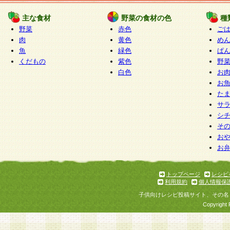
たものとみなされ、会員に対して適用されるもの
主な食材
野菜の食材の色
種
野菜
赤色
ご
5.当社がお聞きする個人情報は、すべて会員登録
肉
黄色
め
で提 供いただいたものと考えております。従って
魚
緑色
ぱ
自らの個人情報の提供を希望されない場合には、
くだもの
紫色
野
をお預かりいたしません が、提供されないことに
白色
お
商品やサービス等をご利用いただけない場合があ
お
了承ください。
た
サ
6.当社は、お客様から当社が保有している個人情
シ
そ
加・ 利用停止等を求められた場合には、ご本人様
お
て確認できた場合に限り、法令に準拠して合理的
お
いただきます。なお、開示 請求等の請求先は個人
ります。
トップページ
レシピ
利用規約
個人情報保
第2条 会員の資格
子供向けレシピ投稿サイト、その名
1.会員とは、本規約等を承諾のうえ、当社所定の
Copyright 
了し、当社が承認した者、グループとします。な
が以下に該当する場合は会員登録をすることがで