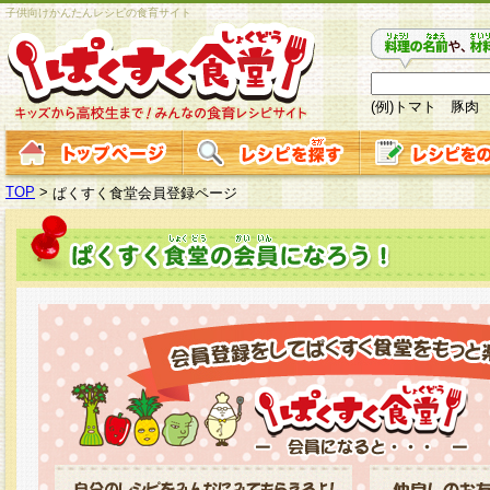
子供向けかんたんレシピの食育サイト
(例)トマト 豚肉
TOP
>
ぱくすく食堂会員登録ページ