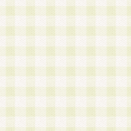
第3条 会員の登録方法
1.会員登録手続きは、会員登録希望者本人が行う
る登録は一切認められないものとします。
2.会員登録希望者は、本規約に同意の後、当社指
画 面」において、当社が指定する必要事項を入力
を行うものとします。当社は、会員登録を承認し
会員として本サービスを 受けるためのログインＩ
を付与します。
3.会員は、会員登録の際に申告する登録情報の全
いかなる虚偽の申告をも行ってはならないものと
4.会員は、複数のログインＩＤおよびパスワード
いものとします。
第4条 ログインIDおよびパスワードの管理
1.会員は、会員登録後、本サイト内にて本サービ