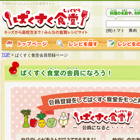
子供向けかんたんレシピの食育サイト
(例)トマト 豚肉
TOP
>
ぱくすく食堂会員登録ページ