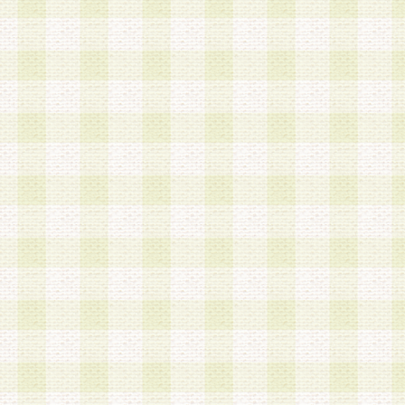
加する際には、前条に基づき当社から付与されたロ
スワードを使用するものとします。
2.登録の際に当社が付与したログインIDおよびパ
の使用に関しては、全て会員本人がその責任を負
3.会員は、当社から付与されたログインIDおよび
貸与、名義変更、売買その他形態を問わず第三者
ならないものとします。
4.当社は、会員によるログインIDおよびパスワー
盗用など第三者の利用に伴う損害の発生について
き事由の有無、その他原因の如何を問わず、一切
のとします。
第5条 会員の登録情報
1.当社は、会員の登録情報に含まれる氏名・住所
アドレス等会員個人を識別できる情報を当社が別
シーポリシー
」に基づき適切に取り扱うものとし