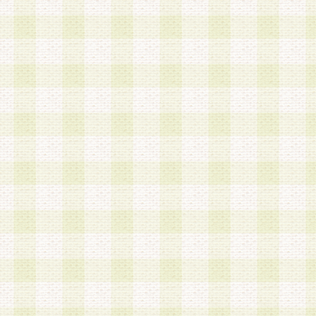
は、当該個人情報を以下の各号に定める目的に利
す。なお、これら事項以外の目的で個人情報を利
かじめ会員の同意を得たうえで利用するものとし
a.本サービスの実施または運営
b.本サービスに係る謝礼、景品、調査サンプル品
c.会員からの電話、メール等の問い合わせなどへ
d.その他これらに付随する業務
2.当社は、会員個人を識別することのできる情報
会員情報を本人の承諾なく第三者に開示すること
人を識別できる情報について第三者に開示または
社は事前に会員本人の同意を得るものとします。
3.前項の定めに拘わらず、当社は、以下の目的に
意を 得ることなく、会員個人を識別できる情報を
づき選定した委託業者に対して当社の責任におい
できるものとします。な お、当社は、当該委託業
契約を締結しこれを遵守させるとともに、本規約
の注意をもって当該情報を使用させるものとし ま