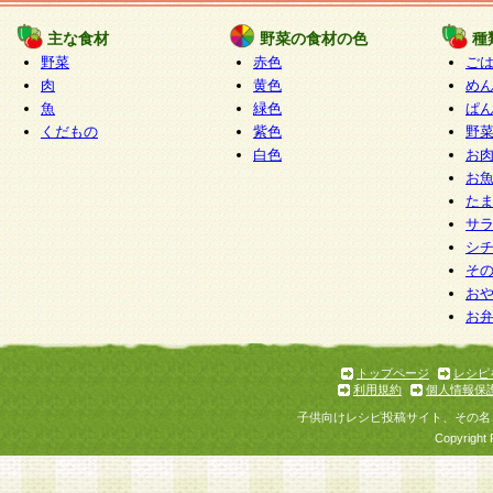
たものとみなされ、会員に対して適用されるもの
主な食材
野菜の食材の色
種
野菜
赤色
ご
5.当社がお聞きする個人情報は、すべて会員登録
肉
黄色
め
で提 供いただいたものと考えております。従って
魚
緑色
ぱ
自らの個人情報の提供を希望されない場合には、
くだもの
紫色
野
をお預かりいたしません が、提供されないことに
白色
お
商品やサービス等をご利用いただけない場合があ
お
了承ください。
た
サ
6.当社は、お客様から当社が保有している個人情
シ
そ
加・ 利用停止等を求められた場合には、ご本人様
お
て確認できた場合に限り、法令に準拠して合理的
お
いただきます。なお、開示 請求等の請求先は個人
ります。
トップページ
レシピ
利用規約
個人情報保
第2条 会員の資格
子供向けレシピ投稿サイト、その名
1.会員とは、本規約等を承諾のうえ、当社所定の
Copyright 
了し、当社が承認した者、グループとします。な
が以下に該当する場合は会員登録をすることがで