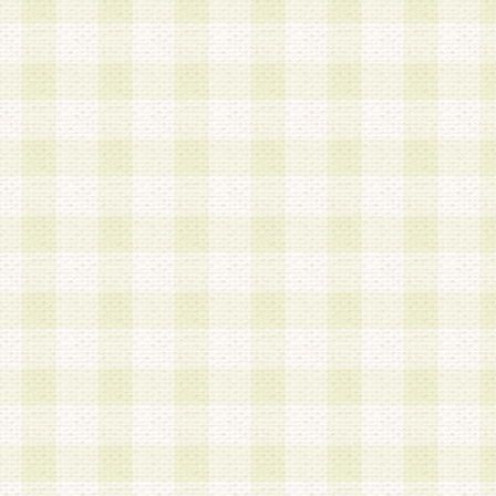
a.本サービスに係る謝礼、景品、調査サンプル品
b.会員からの電話、メール等の問い合わせなどへ
c.モバイルリサーチ、またはグループ形式による
実施もしくは運営
d.その他これらに付随する業務
4.会員は、住所、電話番号その他の登録情報につ
合は、速やかに当社所定の変更手続きを行うもの
5.当社は、必要と認めた場合、会員に対して、電
手段により登録情報の対象者が会員登録者本人で
の内容が正確であること、アンケートの回答内容
うことができるものとます。
6.会員は、会員登録後当社が定期的に行う登録情
して、当社指定の期間内に更新手続きを行うもの
該期間内に更新手続きを行わない場合、その時点
発行したポイントは失効されるものとします。