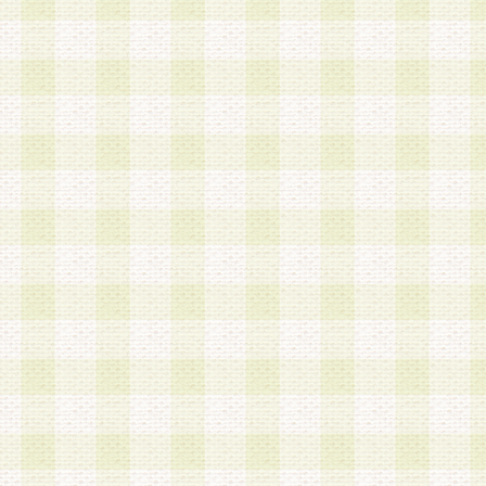
a.既に登録されている会員と同一のメールアドレ
録する場合
b.本サービスと同様のサービスを提供している企
業に従事していると思われる本人またはその家族
場合
c.その他当社が不適切と判断する場合
2.当社は、会員登録希望者を会員として承認する
した 場合、会員登録希望者による会員登録手続き
による承認後の場合であっても、会員登録の取り
の抹消を、当社が適切と判 断する方法・手段によ
とができるものとします。
3.会員登録希望者が18歳未満、成年被後見人、被
人 である場合は、親権者などの法定代理人の同意
録を行うものとします。なお、義務教育学齢に該
者については、登録時に 当社が別途定める方法に
権者による承認手続きを行うものとします。