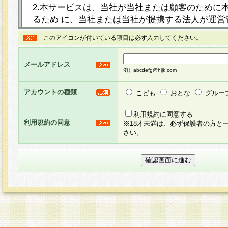
2.本サービスは、当社が当社または顧客のために
るため に、当社または当社が提携する法人が運営
ト（以下「本サイト」といいます。）上に本サー
このアイコンが付いている項目は必ず入力してください。
ージを設け、会員がアンケー ト調査に回答する等
し、その結果を当社が集計・分析その他の利用を
メールアドレス
るものです。なお、本サービスは、それぞれの目的
例）abcdefg@hijk.com
員に対して本サービスの依頼を行うこともあり、
た全ての会員に対して本サービスの依頼をすると
アカウントの種類
こども
おとな
グルー
りま す。
利用規約に同意する
利用規約の同意
※18才未満は、必ず保護者の方と
3.当社は、会員の事前の承諾を得ることなく、当
さい。
方 法・手段にて、本規約を任意に制定、変更また
きるものとします。改定後の本規約等は、本規約
に掲示したときに、その 他の諸規定については、
案内を配信または本サイトに掲示したときのいず
てその効力を生じるものとします。
4.本規約は、会員登録希望者による会員登録手続
の当社による会員登録の承認が完了した時点で会