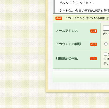
らないこともありま す。
3.当社は、会員の事前の承諾を得
規約を任意に制定、変更または修
このアイコンが付いている項目は
は、本規約においては本サイトに
して告知の案内を配信または本サ
力を生じるものとします。
メールアドレス
例）ab
4.本規約は、会員登録希望者に
の承認が完了した時点で会員によ
アカウントの種類
るものとします。
5.当社がお聞きする個人情報は、
のと考えております。従って、会
利用規約の同意
※
合には、当社はその個人情報をお
さ
社の取扱商品やサービス等をご利
い。
6.当社は、お客様から当社が保有
められた場合には、ご本人様であ
て合理的な範囲で対応させていた
せ先となります。
第2条 会員の資格
1.会員とは、本規約等を承諾の
者、グループとします。なお、会