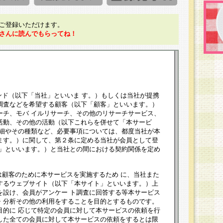
ご登録いただけます。
さんに読んでもらってね！
ンド（以下「当社」といいま す。）もしくは当社が提携
調査などを希望する顧客（以下「顧客」といいます。）
ーチ、モバ イルリサーチ、その他のリサーチサービス、
活動、その他の活動（以下これらを併せて「本サービ
詳細やその種類など、必要事項については、都度当社が本
ます。）に関して、第２条に定める当社が会員として登
員」といいます。）と当社との間における契約関係を定め
は顧客のために本サービスを実施するため に、当社また
するウェブサイト（以下「本サイト」といいます。）上
を設け、会員がアンケー ト調査に回答する等本サービス
・分析その他の利用をすることを目的とするものです。
目的に 応じて特定の会員に対して本サービスの依頼を行
した全ての会員に対して本サービスの依頼をするとは限