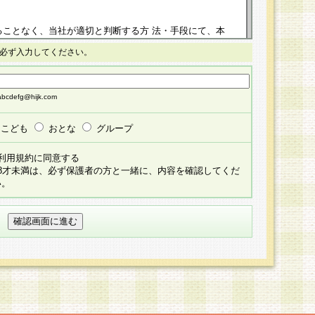
ることなく、当社が適切と判断する方 法・手段にて、本
正することができるものとします。改定後の本規約等
必ず入力してください。
掲示したときに、その 他の諸規定については、会員に対
イトに掲示したときのいずれか早い時期をもってその効
cdefg@hijk.com
よる会員登録手続きが完了し、その後の当社による会員登録
る同意があったものとみなされ、会員に対して適用され
こども
おとな
グループ
すべて会員登録希望者の自由な意思で提 供いただいたも
利用規約に同意する
員登録希望者が自らの個人情報の提供を希望されない場
18才未満は、必ず保護者の方と一緒に、内容を確認してくだ
預かりいたしません が、提供されないことによって、当
い。
用いただけない場合がありますことを予めご了承くださ
している個人情報の開示・訂正・追加・ 利用停止等を求
ることが当社にて確認できた場合に限り、法令に準拠し
だきます。なお、開示 請求等の請求先は個人情報お問合
うえ、当社所定の登録手続きを全て完了し、当社が承認した
員登録希望者が以下に該当する場合は会員登録をするこ