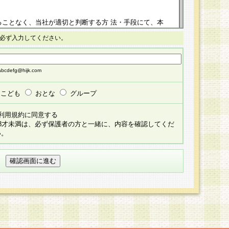
ることなく、当社が適切と判断する方 法・手段にて、本
正することができるものとします。改定後の本規約等
必ず入力してください。
掲示したときに、その 他の諸規定については、会員に対
イトに掲示したときのいずれか早い時期をもってその効
cdefg@hijk.com
よる会員登録手続きが完了し、その後の当社による会員登録
る同意があったものとみなされ、会員に対して適用され
こども
おとな
グループ
すべて会員登録希望者の自由な意思で提 供いただいたも
利用規約に同意する
員登録希望者が自らの個人情報の提供を希望されない場
18才未満は、必ず保護者の方と一緒に、内容を確認してくだ
預かりいたしません が、提供されないことによって、当
い。
用いただけない場合がありますことを予めご了承くださ
している個人情報の開示・訂正・追加・ 利用停止等を求
ることが当社にて確認できた場合に限り、法令に準拠し
だきます。なお、開示 請求等の請求先は個人情報お問合
うえ、当社所定の登録手続きを全て完了し、当社が承認した
員登録希望者が以下に該当する場合は会員登録をするこ