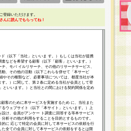
ご登録いただけます。
さんに読んでもらってね！
ンド（以下「当社」といいま す。）もしくは当社が提携
調査などを希望する顧客（以下「顧客」といいます。）
ーチ、モバ イルリサーチ、その他のリサーチサービス、
活動、その他の活動（以下これらを併せて「本サービ
詳細やその種類など、必要事項については、都度当社が本
ます。）に関して、第２条に定める当社が会員として登
員」といいます。）と当社との間における契約関係を定め
は顧客のために本サービスを実施するため に、当社また
するウェブサイト（以下「本サイト」といいます。）上
を設け、会員がアンケー ト調査に回答する等本サービス
・分析その他の利用をすることを目的とするものです。
目的に 応じて特定の会員に対して本サービスの依頼を行
した全ての会員に対して本サービスの依頼をするとは限