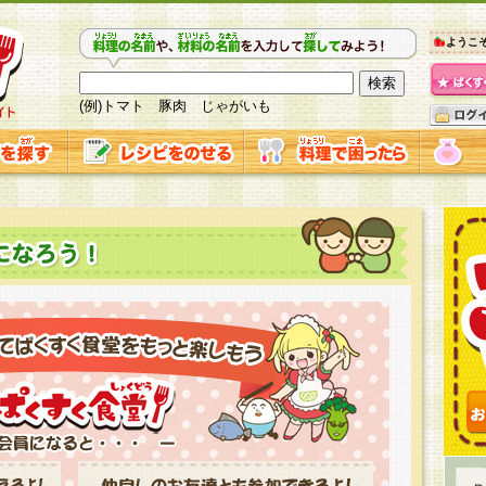
ようこ
(例)トマト 豚肉 じゃがいも