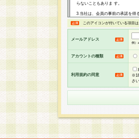
らないこともありま す。
3.当社は、会員の事前の承諾を得
規約を任意に制定、変更または修
このアイコンが付いている項目は
は、本規約においては本サイトに
して告知の案内を配信または本サ
力を生じるものとします。
メールアドレス
例）ab
4.本規約は、会員登録希望者に
の承認が完了した時点で会員によ
アカウントの種類
るものとします。
5.当社がお聞きする個人情報は、
のと考えております。従って、会
利用規約の同意
※
合には、当社はその個人情報をお
さ
社の取扱商品やサービス等をご利
い。
6.当社は、お客様から当社が保有
められた場合には、ご本人様であ
て合理的な範囲で対応させていた
せ先となります。
第2条 会員の資格
1.会員とは、本規約等を承諾の
者、グループとします。なお、会