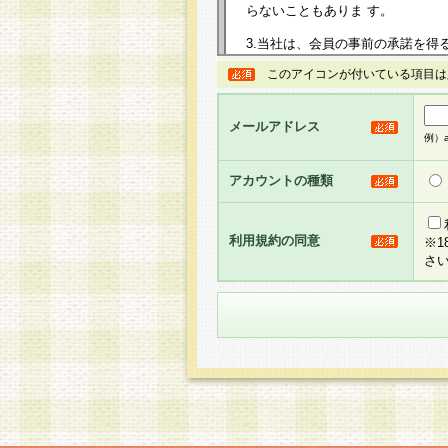
らないこともありま す。
3.当社は、会員の事前の承諾を得
規約を任意に制定、変更または修
このアイコンが付いている項目は
は、本規約においては本サイトに
して告知の案内を配信または本サ
力を生じるものとします。
メールアドレス
例）ab
4.本規約は、会員登録希望者に
の承認が完了した時点で会員によ
アカウントの種類
るものとします。
5.当社がお聞きする個人情報は、
のと考えております。従って、会
利用規約の同意
※
合には、当社はその個人情報をお
さ
社の取扱商品やサービス等をご利
い。
6.当社は、お客様から当社が保有
められた場合には、ご本人様であ
て合理的な範囲で対応させていた
せ先となります。
第2条 会員の資格
1.会員とは、本規約等を承諾の
者、グループとします。なお、会