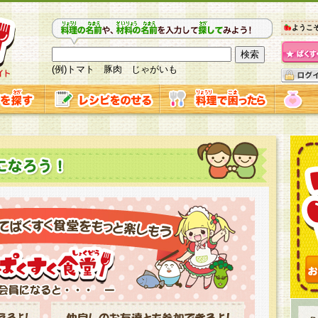
ようこ
(例)トマト 豚肉 じゃがいも