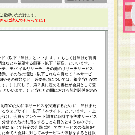
ご登録いただけます。
さんに読んでもらってね！
ンド（以下「当社」といいま す。）もしくは当社が提携
調査などを希望する顧客（以下「顧客」といいます。）
ーチ、モバ イルリサーチ、その他のリサーチサービス、
活動、その他の活動（以下これらを併せて「本サービ
詳細やその種類など、必要事項については、都度当社が本
ます。）に関して、第２条に定める当社が会員として登
員」といいます。）と当社との間における契約関係を定め
は顧客のために本サービスを実施するため に、当社また
するウェブサイト（以下「本サイト」といいます。）上
を設け、会員がアンケー ト調査に回答する等本サービス
・分析その他の利用をすることを目的とするものです。
目的に 応じて特定の会員に対して本サービスの依頼を行
した全ての会員に対して本サービスの依頼をするとは限