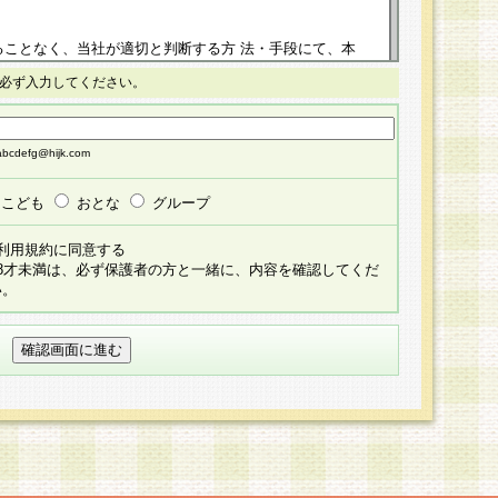
ることなく、当社が適切と判断する方 法・手段にて、本
正することができるものとします。改定後の本規約等
必ず入力してください。
掲示したときに、その 他の諸規定については、会員に対
イトに掲示したときのいずれか早い時期をもってその効
cdefg@hijk.com
よる会員登録手続きが完了し、その後の当社による会員登録
る同意があったものとみなされ、会員に対して適用され
こども
おとな
グループ
すべて会員登録希望者の自由な意思で提 供いただいたも
利用規約に同意する
員登録希望者が自らの個人情報の提供を希望されない場
18才未満は、必ず保護者の方と一緒に、内容を確認してくだ
預かりいたしません が、提供されないことによって、当
い。
用いただけない場合がありますことを予めご了承くださ
している個人情報の開示・訂正・追加・ 利用停止等を求
ることが当社にて確認できた場合に限り、法令に準拠し
だきます。なお、開示 請求等の請求先は個人情報お問合
うえ、当社所定の登録手続きを全て完了し、当社が承認した
員登録希望者が以下に該当する場合は会員登録をするこ