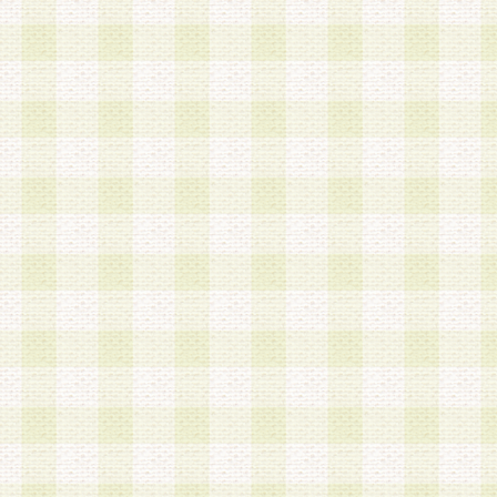
は、当該個人情報を以下の各号に定める目的に利
す。なお、これら事項以外の目的で個人情報を利
かじめ会員の同意を得たうえで利用するものとし
a.本サービスの実施または運営
b.本サービスに係る謝礼、景品、調査サンプル品
c.会員からの電話、メール等の問い合わせなどへ
d.その他これらに付随する業務
2.当社は、会員個人を識別することのできる情報
会員情報を本人の承諾なく第三者に開示すること
人を識別できる情報について第三者に開示または
社は事前に会員本人の同意を得るものとします。
3.前項の定めに拘わらず、当社は、以下の目的に
意を 得ることなく、会員個人を識別できる情報を
づき選定した委託業者に対して当社の責任におい
できるものとします。な お、当社は、当該委託業
契約を締結しこれを遵守させるとともに、本規約
の注意をもって当該情報を使用させるものとし ま