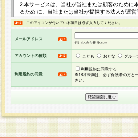
2.本サービスは、当社が当社または顧客のために
るため に、当社または当社が提携する法人が運営
ト（以下「本サイト」といいます。）上に本サー
このアイコンが付いている項目は必ず入力してください。
ージを設け、会員がアンケー ト調査に回答する等
し、その結果を当社が集計・分析その他の利用を
メールアドレス
るものです。なお、本サービスは、それぞれの目的
例）abcdefg@hijk.com
員に対して本サービスの依頼を行うこともあり、
た全ての会員に対して本サービスの依頼をすると
アカウントの種類
こども
おとな
グルー
りま す。
利用規約に同意する
利用規約の同意
※18才未満は、必ず保護者の方と
3.当社は、会員の事前の承諾を得ることなく、当
さい。
方 法・手段にて、本規約を任意に制定、変更また
きるものとします。改定後の本規約等は、本規約
に掲示したときに、その 他の諸規定については、
案内を配信または本サイトに掲示したときのいず
てその効力を生じるものとします。
4.本規約は、会員登録希望者による会員登録手続
の当社による会員登録の承認が完了した時点で会