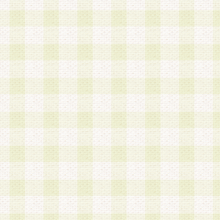
第3条 会員の登録方法
1.会員登録手続きは、会員登録希望者本人が行う
る登録は一切認められないものとします。
2.会員登録希望者は、本規約に同意の後、当社指
画 面」において、当社が指定する必要事項を入力
を行うものとします。当社は、会員登録を承認し
会員として本サービスを 受けるためのログインＩ
を付与します。
3.会員は、会員登録の際に申告する登録情報の全
いかなる虚偽の申告をも行ってはならないものと
4.会員は、複数のログインＩＤおよびパスワード
いものとします。
第4条 ログインIDおよびパスワードの管理
1.会員は、会員登録後、本サイト内にて本サービ