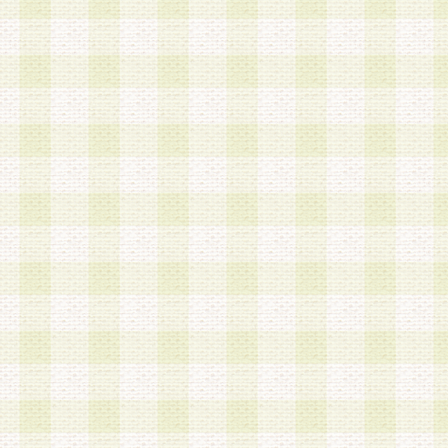
a.既に登録されている会員と同一のメールアドレ
録する場合
b.本サービスと同様のサービスを提供している企
業に従事していると思われる本人またはその家族
場合
c.その他当社が不適切と判断する場合
2.当社は、会員登録希望者を会員として承認する
した 場合、会員登録希望者による会員登録手続き
による承認後の場合であっても、会員登録の取り
の抹消を、当社が適切と判 断する方法・手段によ
とができるものとします。
3.会員登録希望者が18歳未満、成年被後見人、被
人 である場合は、親権者などの法定代理人の同意
録を行うものとします。なお、義務教育学齢に該
者については、登録時に 当社が別途定める方法に
権者による承認手続きを行うものとします。