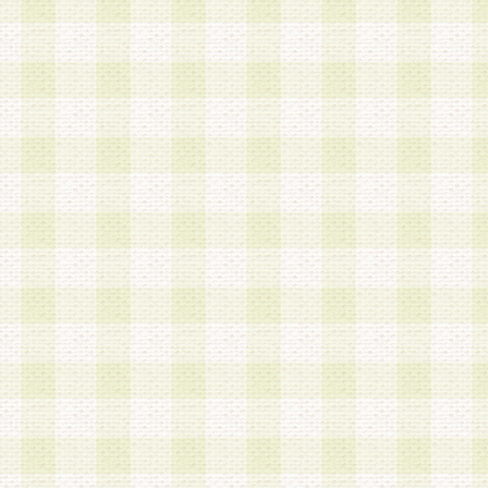
a.本サービスに係る謝礼、景品、調査サンプル品
b.会員からの電話、メール等の問い合わせなどへ
c.モバイルリサーチ、またはグループ形式による
実施もしくは運営
d.その他これらに付随する業務
4.会員は、住所、電話番号その他の登録情報につ
合は、速やかに当社所定の変更手続きを行うもの
5.当社は、必要と認めた場合、会員に対して、電
手段により登録情報の対象者が会員登録者本人で
の内容が正確であること、アンケートの回答内容
うことができるものとます。
6.会員は、会員登録後当社が定期的に行う登録情
して、当社指定の期間内に更新手続きを行うもの
該期間内に更新手続きを行わない場合、その時点
発行したポイントは失効されるものとします。