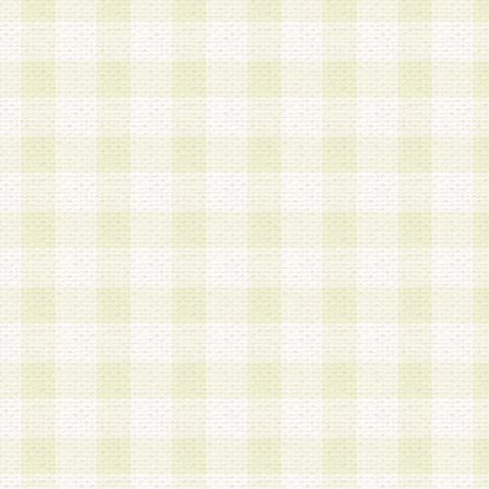
加する際には、前条に基づき当社から付与されたロ
スワードを使用するものとします。
2.登録の際に当社が付与したログインIDおよびパ
の使用に関しては、全て会員本人がその責任を負
3.会員は、当社から付与されたログインIDおよび
貸与、名義変更、売買その他形態を問わず第三者
ならないものとします。
4.当社は、会員によるログインIDおよびパスワー
盗用など第三者の利用に伴う損害の発生について
き事由の有無、その他原因の如何を問わず、一切
のとします。
第5条 会員の登録情報
1.当社は、会員の登録情報に含まれる氏名・住所
アドレス等会員個人を識別できる情報を当社が別
シーポリシー
」に基づき適切に取り扱うものとし