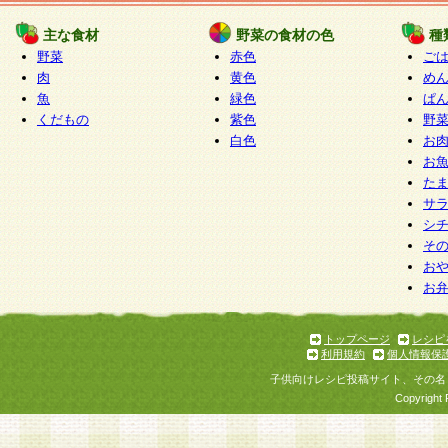
たものとみなされ、会員に対して適用されるもの
主な食材
野菜の食材の色
種
野菜
赤色
ご
5.当社がお聞きする個人情報は、すべて会員登録
肉
黄色
め
で提 供いただいたものと考えております。従って
魚
緑色
ぱ
自らの個人情報の提供を希望されない場合には、
くだもの
紫色
野
をお預かりいたしません が、提供されないことに
白色
お
商品やサービス等をご利用いただけない場合があ
お
了承ください。
た
サ
6.当社は、お客様から当社が保有している個人情
シ
そ
加・ 利用停止等を求められた場合には、ご本人様
お
て確認できた場合に限り、法令に準拠して合理的
お
いただきます。なお、開示 請求等の請求先は個人
ります。
トップページ
レシピ
利用規約
個人情報保
第2条 会員の資格
子供向けレシピ投稿サイト、その名
1.会員とは、本規約等を承諾のうえ、当社所定の
Copyright 
了し、当社が承認した者、グループとします。な
が以下に該当する場合は会員登録をすることがで