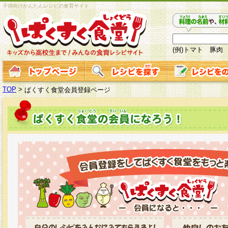
子供向けかんたんレシピの食育サイト
(例)トマト 豚肉
TOP
>
ぱくすく食堂会員登録ページ