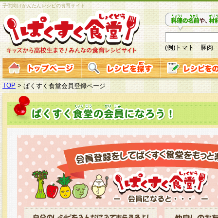
子供向けかんたんレシピの食育サイト
(例)トマト 豚肉
TOP
>
ぱくすく食堂会員登録ページ