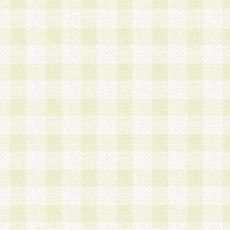
a.既に登録されている会員と同一のメールアドレ
録する場合
b.本サービスと同様のサービスを提供している企
業に従事していると思われる本人またはその家族
場合
c.その他当社が不適切と判断する場合
2.当社は、会員登録希望者を会員として承認する
した 場合、会員登録希望者による会員登録手続き
による承認後の場合であっても、会員登録の取り
の抹消を、当社が適切と判 断する方法・手段によ
とができるものとします。
3.会員登録希望者が18歳未満、成年被後見人、被
人 である場合は、親権者などの法定代理人の同意
録を行うものとします。なお、義務教育学齢に該
者については、登録時に 当社が別途定める方法に
権者による承認手続きを行うものとします。