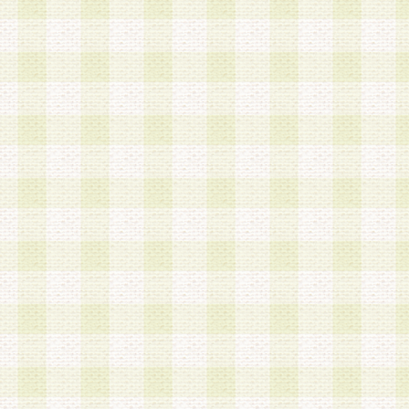
a.本サービスに係る謝礼、景品、調査サンプル品
b.会員からの電話、メール等の問い合わせなどへ
c.モバイルリサーチ、またはグループ形式による
実施もしくは運営
d.その他これらに付随する業務
4.会員は、住所、電話番号その他の登録情報につ
合は、速やかに当社所定の変更手続きを行うもの
5.当社は、必要と認めた場合、会員に対して、電
手段により登録情報の対象者が会員登録者本人で
の内容が正確であること、アンケートの回答内容
うことができるものとます。
6.会員は、会員登録後当社が定期的に行う登録情
して、当社指定の期間内に更新手続きを行うもの
該期間内に更新手続きを行わない場合、その時点
発行したポイントは失効されるものとします。