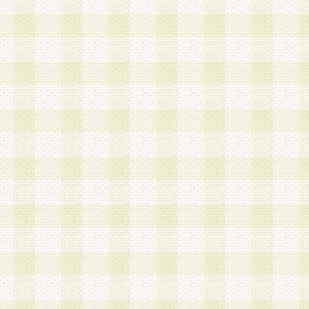
第3条 会員の登録方法
1.会員登録手続きは、会員登録希望者本人が行う
る登録は一切認められないものとします。
2.会員登録希望者は、本規約に同意の後、当社指
画 面」において、当社が指定する必要事項を入力
を行うものとします。当社は、会員登録を承認し
会員として本サービスを 受けるためのログインＩ
を付与します。
3.会員は、会員登録の際に申告する登録情報の全
いかなる虚偽の申告をも行ってはならないものと
4.会員は、複数のログインＩＤおよびパスワード
いものとします。
第4条 ログインIDおよびパスワードの管理
1.会員は、会員登録後、本サイト内にて本サービ