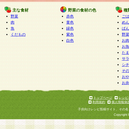
たものとみなされ、会員に対して適用されるもの
主な食材
野菜の食材の色
種
野菜
赤色
ご
5.当社がお聞きする個人情報は、すべて会員登録
肉
黄色
め
で提 供いただいたものと考えております。従って
魚
緑色
ぱ
自らの個人情報の提供を希望されない場合には、
くだもの
紫色
野
をお預かりいたしません が、提供されないことに
白色
お
商品やサービス等をご利用いただけない場合があ
お
了承ください。
た
サ
6.当社は、お客様から当社が保有している個人情
シ
そ
加・ 利用停止等を求められた場合には、ご本人様
お
て確認できた場合に限り、法令に準拠して合理的
お
いただきます。なお、開示 請求等の請求先は個人
ります。
トップページ
レシピ
利用規約
個人情報保
第2条 会員の資格
子供向けレシピ投稿サイト、その名
1.会員とは、本規約等を承諾のうえ、当社所定の
Copyright 
了し、当社が承認した者、グループとします。な
が以下に該当する場合は会員登録をすることがで