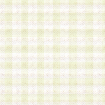
加する際には、前条に基づき当社から付与されたロ
スワードを使用するものとします。
2.登録の際に当社が付与したログインIDおよびパ
の使用に関しては、全て会員本人がその責任を負
3.会員は、当社から付与されたログインIDおよび
貸与、名義変更、売買その他形態を問わず第三者
ならないものとします。
4.当社は、会員によるログインIDおよびパスワー
盗用など第三者の利用に伴う損害の発生について
き事由の有無、その他原因の如何を問わず、一切
のとします。
第5条 会員の登録情報
1.当社は、会員の登録情報に含まれる氏名・住所
アドレス等会員個人を識別できる情報を当社が別
シーポリシー
」に基づき適切に取り扱うものとし