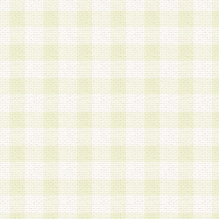
は、当該個人情報を以下の各号に定める目的に利
す。なお、これら事項以外の目的で個人情報を利
かじめ会員の同意を得たうえで利用するものとし
a.本サービスの実施または運営
b.本サービスに係る謝礼、景品、調査サンプル品
c.会員からの電話、メール等の問い合わせなどへ
d.その他これらに付随する業務
2.当社は、会員個人を識別することのできる情報
会員情報を本人の承諾なく第三者に開示すること
人を識別できる情報について第三者に開示または
社は事前に会員本人の同意を得るものとします。
3.前項の定めに拘わらず、当社は、以下の目的に
意を 得ることなく、会員個人を識別できる情報を
づき選定した委託業者に対して当社の責任におい
できるものとします。な お、当社は、当該委託業
契約を締結しこれを遵守させるとともに、本規約
の注意をもって当該情報を使用させるものとし ま