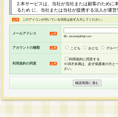
2.本サービスは、当社が当社または顧客のために
るため に、当社または当社が提携する法人が運営
ト（以下「本サイト」といいます。）上に本サー
このアイコンが付いている項目は必ず入力してください。
ージを設け、会員がアンケー ト調査に回答する等
し、その結果を当社が集計・分析その他の利用を
メールアドレス
るものです。なお、本サービスは、それぞれの目的
例）abcdefg@hijk.com
員に対して本サービスの依頼を行うこともあり、
た全ての会員に対して本サービスの依頼をすると
アカウントの種類
こども
おとな
グルー
りま す。
利用規約に同意する
利用規約の同意
※18才未満は、必ず保護者の方と
3.当社は、会員の事前の承諾を得ることなく、当
さい。
方 法・手段にて、本規約を任意に制定、変更また
きるものとします。改定後の本規約等は、本規約
に掲示したときに、その 他の諸規定については、
案内を配信または本サイトに掲示したときのいず
てその効力を生じるものとします。
4.本規約は、会員登録希望者による会員登録手続
の当社による会員登録の承認が完了した時点で会