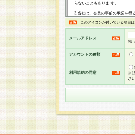
らないこともありま す。
3.当社は、会員の事前の承諾を得
規約を任意に制定、変更または修
このアイコンが付いている項目は
は、本規約においては本サイトに
して告知の案内を配信または本サ
力を生じるものとします。
メールアドレス
例）ab
4.本規約は、会員登録希望者に
の承認が完了した時点で会員によ
アカウントの種類
るものとします。
5.当社がお聞きする個人情報は、
のと考えております。従って、会
利用規約の同意
※
合には、当社はその個人情報をお
さ
社の取扱商品やサービス等をご利
い。
6.当社は、お客様から当社が保有
められた場合には、ご本人様であ
て合理的な範囲で対応させていた
せ先となります。
第2条 会員の資格
1.会員とは、本規約等を承諾の
者、グループとします。なお、会