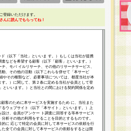
ご登録いただけます。
さんに読んでもらってね！
ンド（以下「当社」といいま す。）もしくは当社が提携
調査などを希望する顧客（以下「顧客」といいます。）
ーチ、モバ イルリサーチ、その他のリサーチサービス、
活動、その他の活動（以下これらを併せて「本サービ
詳細やその種類など、必要事項については、都度当社が本
ます。）に関して、第２条に定める当社が会員として登
員」といいます。）と当社との間における契約関係を定め
は顧客のために本サービスを実施するため に、当社また
するウェブサイト（以下「本サイト」といいます。）上
を設け、会員がアンケー ト調査に回答する等本サービス
・分析その他の利用をすることを目的とするものです。
目的に 応じて特定の会員に対して本サービスの依頼を行
した全ての会員に対して本サービスの依頼をするとは限