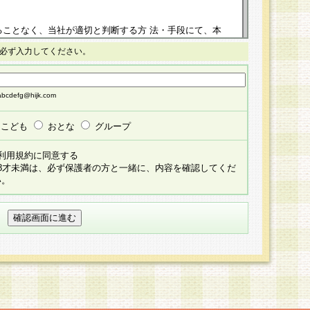
ることなく、当社が適切と判断する方 法・手段にて、本
正することができるものとします。改定後の本規約等
必ず入力してください。
掲示したときに、その 他の諸規定については、会員に対
イトに掲示したときのいずれか早い時期をもってその効
cdefg@hijk.com
よる会員登録手続きが完了し、その後の当社による会員登録
る同意があったものとみなされ、会員に対して適用され
こども
おとな
グループ
すべて会員登録希望者の自由な意思で提 供いただいたも
利用規約に同意する
員登録希望者が自らの個人情報の提供を希望されない場
18才未満は、必ず保護者の方と一緒に、内容を確認してくだ
預かりいたしません が、提供されないことによって、当
い。
用いただけない場合がありますことを予めご了承くださ
している個人情報の開示・訂正・追加・ 利用停止等を求
ることが当社にて確認できた場合に限り、法令に準拠し
だきます。なお、開示 請求等の請求先は個人情報お問合
うえ、当社所定の登録手続きを全て完了し、当社が承認した
員登録希望者が以下に該当する場合は会員登録をするこ