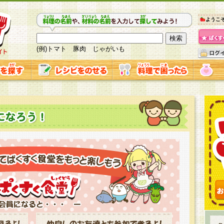
ようこ
(例)トマト 豚肉 じゃがいも