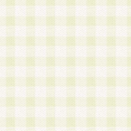
加する際には、前条に基づき当社から付与されたロ
スワードを使用するものとします。
2.登録の際に当社が付与したログインIDおよびパ
の使用に関しては、全て会員本人がその責任を負
3.会員は、当社から付与されたログインIDおよび
貸与、名義変更、売買その他形態を問わず第三者
ならないものとします。
4.当社は、会員によるログインIDおよびパスワー
盗用など第三者の利用に伴う損害の発生について
き事由の有無、その他原因の如何を問わず、一切
のとします。
第5条 会員の登録情報
1.当社は、会員の登録情報に含まれる氏名・住所
アドレス等会員個人を識別できる情報を当社が別
シーポリシー
」に基づき適切に取り扱うものとし