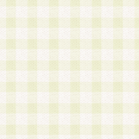
a.本サービスに係る謝礼、景品、調査サンプル品
b.会員からの電話、メール等の問い合わせなどへ
c.モバイルリサーチ、またはグループ形式による
実施もしくは運営
d.その他これらに付随する業務
4.会員は、住所、電話番号その他の登録情報につ
合は、速やかに当社所定の変更手続きを行うもの
5.当社は、必要と認めた場合、会員に対して、電
手段により登録情報の対象者が会員登録者本人で
の内容が正確であること、アンケートの回答内容
うことができるものとます。
6.会員は、会員登録後当社が定期的に行う登録情
して、当社指定の期間内に更新手続きを行うもの
該期間内に更新手続きを行わない場合、その時点
発行したポイントは失効されるものとします。