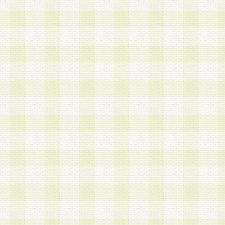
は、当該個人情報を以下の各号に定める目的に利
す。なお、これら事項以外の目的で個人情報を利
かじめ会員の同意を得たうえで利用するものとし
a.本サービスの実施または運営
b.本サービスに係る謝礼、景品、調査サンプル品
c.会員からの電話、メール等の問い合わせなどへ
d.その他これらに付随する業務
2.当社は、会員個人を識別することのできる情報
会員情報を本人の承諾なく第三者に開示すること
人を識別できる情報について第三者に開示または
社は事前に会員本人の同意を得るものとします。
3.前項の定めに拘わらず、当社は、以下の目的に
意を 得ることなく、会員個人を識別できる情報を
づき選定した委託業者に対して当社の責任におい
できるものとします。な お、当社は、当該委託業
契約を締結しこれを遵守させるとともに、本規約
の注意をもって当該情報を使用させるものとし ま