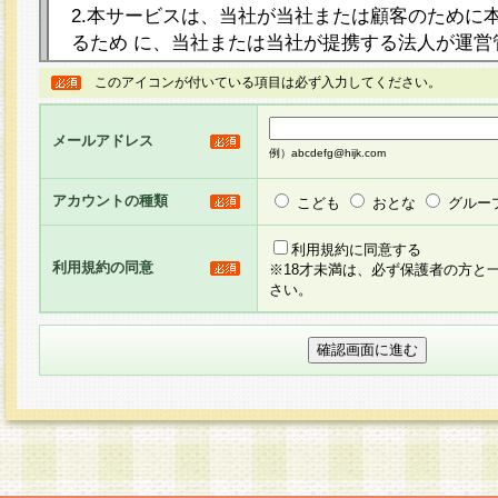
2.本サービスは、当社が当社または顧客のために
るため に、当社または当社が提携する法人が運営
ト（以下「本サイト」といいます。）上に本サー
このアイコンが付いている項目は必ず入力してください。
ージを設け、会員がアンケー ト調査に回答する等
し、その結果を当社が集計・分析その他の利用を
メールアドレス
るものです。なお、本サービスは、それぞれの目的
例）abcdefg@hijk.com
員に対して本サービスの依頼を行うこともあり、
た全ての会員に対して本サービスの依頼をすると
アカウントの種類
こども
おとな
グルー
りま す。
利用規約に同意する
利用規約の同意
※18才未満は、必ず保護者の方と
3.当社は、会員の事前の承諾を得ることなく、当
さい。
方 法・手段にて、本規約を任意に制定、変更また
きるものとします。改定後の本規約等は、本規約
に掲示したときに、その 他の諸規定については、
案内を配信または本サイトに掲示したときのいず
てその効力を生じるものとします。
4.本規約は、会員登録希望者による会員登録手続
の当社による会員登録の承認が完了した時点で会