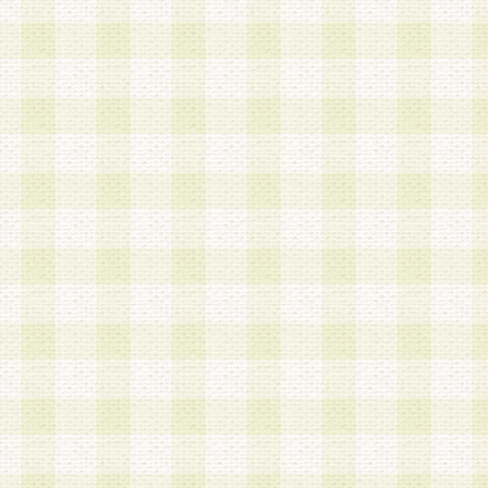
第3条 会員の登録方法
1.会員登録手続きは、会員登録希望者本人が行う
る登録は一切認められないものとします。
2.会員登録希望者は、本規約に同意の後、当社指
画 面」において、当社が指定する必要事項を入力
を行うものとします。当社は、会員登録を承認し
会員として本サービスを 受けるためのログインＩ
を付与します。
3.会員は、会員登録の際に申告する登録情報の全
いかなる虚偽の申告をも行ってはならないものと
4.会員は、複数のログインＩＤおよびパスワード
いものとします。
第4条 ログインIDおよびパスワードの管理
1.会員は、会員登録後、本サイト内にて本サービ