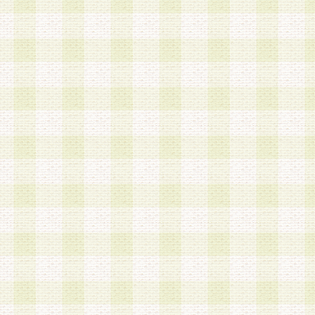
a.既に登録されている会員と同一のメールアドレ
録する場合
b.本サービスと同様のサービスを提供している企
業に従事していると思われる本人またはその家族
場合
c.その他当社が不適切と判断する場合
2.当社は、会員登録希望者を会員として承認する
した 場合、会員登録希望者による会員登録手続き
による承認後の場合であっても、会員登録の取り
の抹消を、当社が適切と判 断する方法・手段によ
とができるものとします。
3.会員登録希望者が18歳未満、成年被後見人、被
人 である場合は、親権者などの法定代理人の同意
録を行うものとします。なお、義務教育学齢に該
者については、登録時に 当社が別途定める方法に
権者による承認手続きを行うものとします。