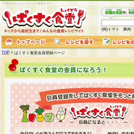
子供向けかんたんレシピの食育サイト
(例)トマト 豚肉
TOP
>
ぱくすく食堂会員登録ページ