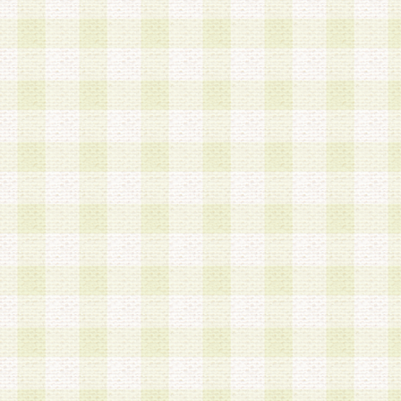
第3条 会員の登録方法
1.会員登録手続きは、会員登録希望者本人が行う
る登録は一切認められないものとします。
2.会員登録希望者は、本規約に同意の後、当社指
画 面」において、当社が指定する必要事項を入力
を行うものとします。当社は、会員登録を承認し
会員として本サービスを 受けるためのログインＩ
を付与します。
3.会員は、会員登録の際に申告する登録情報の全
いかなる虚偽の申告をも行ってはならないものと
4.会員は、複数のログインＩＤおよびパスワード
いものとします。
第4条 ログインIDおよびパスワードの管理
1.会員は、会員登録後、本サイト内にて本サービ