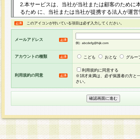
2.本サービスは、当社が当社または顧客のために
るため に、当社または当社が提携する法人が運営
ト（以下「本サイト」といいます。）上に本サー
このアイコンが付いている項目は必ず入力してください。
ージを設け、会員がアンケー ト調査に回答する等
し、その結果を当社が集計・分析その他の利用を
メールアドレス
るものです。なお、本サービスは、それぞれの目的
例）abcdefg@hijk.com
員に対して本サービスの依頼を行うこともあり、
た全ての会員に対して本サービスの依頼をすると
アカウントの種類
こども
おとな
グルー
りま す。
利用規約に同意する
利用規約の同意
※18才未満は、必ず保護者の方と
3.当社は、会員の事前の承諾を得ることなく、当
さい。
方 法・手段にて、本規約を任意に制定、変更また
きるものとします。改定後の本規約等は、本規約
に掲示したときに、その 他の諸規定については、
案内を配信または本サイトに掲示したときのいず
てその効力を生じるものとします。
4.本規約は、会員登録希望者による会員登録手続
の当社による会員登録の承認が完了した時点で会