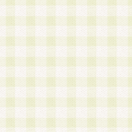
a.既に登録されている会員と同一のメールアドレ
録する場合
b.本サービスと同様のサービスを提供している企
業に従事していると思われる本人またはその家族
場合
c.その他当社が不適切と判断する場合
2.当社は、会員登録希望者を会員として承認する
した 場合、会員登録希望者による会員登録手続き
による承認後の場合であっても、会員登録の取り
の抹消を、当社が適切と判 断する方法・手段によ
とができるものとします。
3.会員登録希望者が18歳未満、成年被後見人、被
人 である場合は、親権者などの法定代理人の同意
録を行うものとします。なお、義務教育学齢に該
者については、登録時に 当社が別途定める方法に
権者による承認手続きを行うものとします。