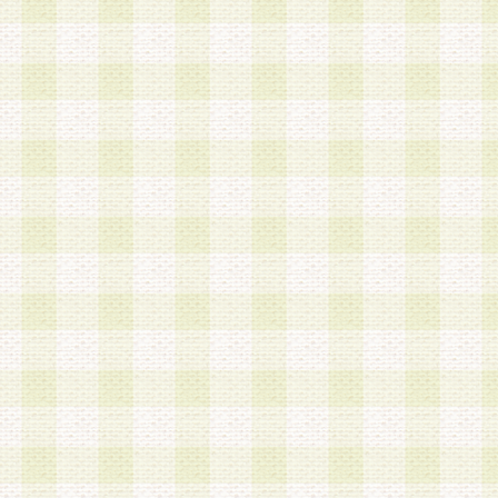
a.本サービスに係る謝礼、景品、調査サンプル品
b.会員からの電話、メール等の問い合わせなどへ
c.モバイルリサーチ、またはグループ形式による
実施もしくは運営
d.その他これらに付随する業務
4.会員は、住所、電話番号その他の登録情報につ
合は、速やかに当社所定の変更手続きを行うもの
5.当社は、必要と認めた場合、会員に対して、電
手段により登録情報の対象者が会員登録者本人で
の内容が正確であること、アンケートの回答内容
うことができるものとます。
6.会員は、会員登録後当社が定期的に行う登録情
して、当社指定の期間内に更新手続きを行うもの
該期間内に更新手続きを行わない場合、その時点
発行したポイントは失効されるものとします。