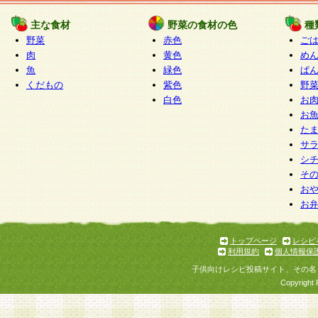
たものとみなされ、会員に対して適用されるもの
主な食材
野菜の食材の色
種
野菜
赤色
ご
5.当社がお聞きする個人情報は、すべて会員登録
肉
黄色
め
で提 供いただいたものと考えております。従って
魚
緑色
ぱ
自らの個人情報の提供を希望されない場合には、
くだもの
紫色
野
をお預かりいたしません が、提供されないことに
白色
お
商品やサービス等をご利用いただけない場合があ
お
了承ください。
た
サ
6.当社は、お客様から当社が保有している個人情
シ
そ
加・ 利用停止等を求められた場合には、ご本人様
お
て確認できた場合に限り、法令に準拠して合理的
お
いただきます。なお、開示 請求等の請求先は個人
ります。
トップページ
レシピ
利用規約
個人情報保
第2条 会員の資格
子供向けレシピ投稿サイト、その名
1.会員とは、本規約等を承諾のうえ、当社所定の
Copyright 
了し、当社が承認した者、グループとします。な
が以下に該当する場合は会員登録をすることがで