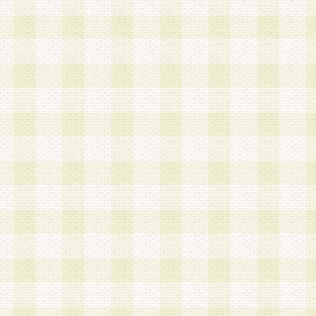
は、当該個人情報を以下の各号に定める目的に利
す。なお、これら事項以外の目的で個人情報を利
かじめ会員の同意を得たうえで利用するものとし
a.本サービスの実施または運営
b.本サービスに係る謝礼、景品、調査サンプル品
c.会員からの電話、メール等の問い合わせなどへ
d.その他これらに付随する業務
2.当社は、会員個人を識別することのできる情報
会員情報を本人の承諾なく第三者に開示すること
人を識別できる情報について第三者に開示または
社は事前に会員本人の同意を得るものとします。
3.前項の定めに拘わらず、当社は、以下の目的に
意を 得ることなく、会員個人を識別できる情報を
づき選定した委託業者に対して当社の責任におい
できるものとします。な お、当社は、当該委託業
契約を締結しこれを遵守させるとともに、本規約
の注意をもって当該情報を使用させるものとし ま