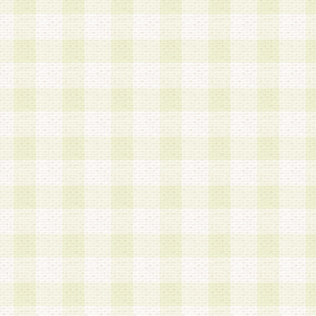
加する際には、前条に基づき当社から付与されたロ
スワードを使用するものとします。
2.登録の際に当社が付与したログインIDおよびパ
の使用に関しては、全て会員本人がその責任を負
3.会員は、当社から付与されたログインIDおよび
貸与、名義変更、売買その他形態を問わず第三者
ならないものとします。
4.当社は、会員によるログインIDおよびパスワー
盗用など第三者の利用に伴う損害の発生について
き事由の有無、その他原因の如何を問わず、一切
のとします。
第5条 会員の登録情報
1.当社は、会員の登録情報に含まれる氏名・住所
アドレス等会員個人を識別できる情報を当社が別
シーポリシー
」に基づき適切に取り扱うものとし