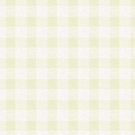
加する際には、前条に基づき当社から付与されたロ
スワードを使用するものとします。
2.登録の際に当社が付与したログインIDおよびパ
の使用に関しては、全て会員本人がその責任を負
3.会員は、当社から付与されたログインIDおよび
貸与、名義変更、売買その他形態を問わず第三者
ならないものとします。
4.当社は、会員によるログインIDおよびパスワー
盗用など第三者の利用に伴う損害の発生について
き事由の有無、その他原因の如何を問わず、一切
のとします。
第5条 会員の登録情報
1.当社は、会員の登録情報に含まれる氏名・住所
アドレス等会員個人を識別できる情報を当社が別
シーポリシー
」に基づき適切に取り扱うものとし