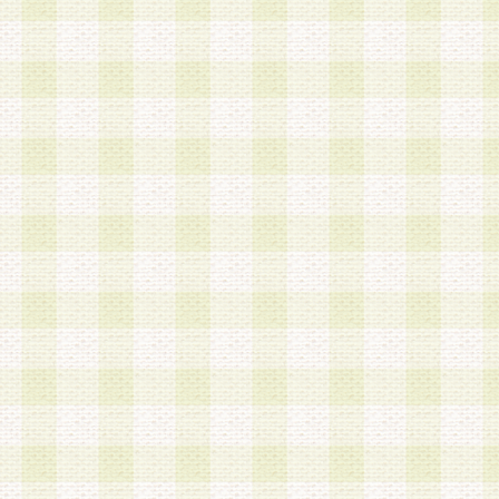
a.既に登録されている会員と同一のメールアドレ
録する場合
b.本サービスと同様のサービスを提供している企
業に従事していると思われる本人またはその家族
場合
c.その他当社が不適切と判断する場合
2.当社は、会員登録希望者を会員として承認する
した 場合、会員登録希望者による会員登録手続き
による承認後の場合であっても、会員登録の取り
の抹消を、当社が適切と判 断する方法・手段によ
とができるものとします。
3.会員登録希望者が18歳未満、成年被後見人、被
人 である場合は、親権者などの法定代理人の同意
録を行うものとします。なお、義務教育学齢に該
者については、登録時に 当社が別途定める方法に
権者による承認手続きを行うものとします。