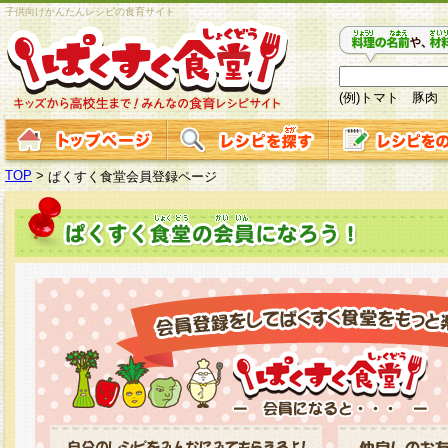
子供向けかんたんレシピの食育サイト
(例)トマト 豚肉
TOP
>
ぱくすく食堂会員登録ページ