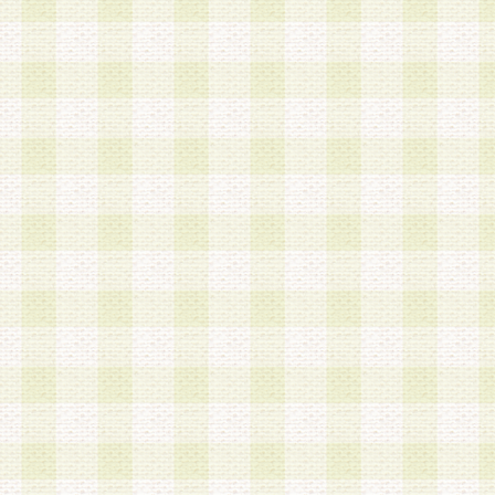
加する際には、前条に基づき当社から付与されたロ
スワードを使用するものとします。
2.登録の際に当社が付与したログインIDおよびパ
の使用に関しては、全て会員本人がその責任を負
3.会員は、当社から付与されたログインIDおよび
貸与、名義変更、売買その他形態を問わず第三者
ならないものとします。
4.当社は、会員によるログインIDおよびパスワー
盗用など第三者の利用に伴う損害の発生について
き事由の有無、その他原因の如何を問わず、一切
のとします。
第5条 会員の登録情報
1.当社は、会員の登録情報に含まれる氏名・住所
アドレス等会員個人を識別できる情報を当社が別
シーポリシー
」に基づき適切に取り扱うものとし