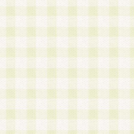
第3条 会員の登録方法
1.会員登録手続きは、会員登録希望者本人が行う
る登録は一切認められないものとします。
2.会員登録希望者は、本規約に同意の後、当社指
画 面」において、当社が指定する必要事項を入力
を行うものとします。当社は、会員登録を承認し
会員として本サービスを 受けるためのログインＩ
を付与します。
3.会員は、会員登録の際に申告する登録情報の全
いかなる虚偽の申告をも行ってはならないものと
4.会員は、複数のログインＩＤおよびパスワード
いものとします。
第4条 ログインIDおよびパスワードの管理
1.会員は、会員登録後、本サイト内にて本サービ