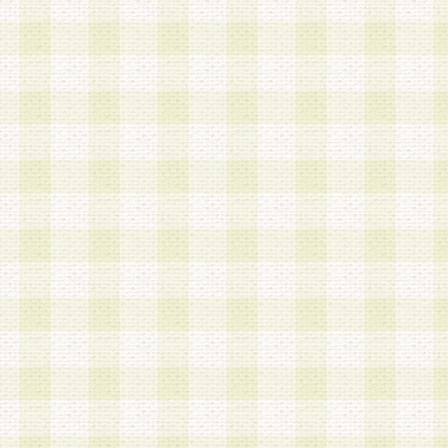
は、当該個人情報を以下の各号に定める目的に利
す。なお、これら事項以外の目的で個人情報を利
かじめ会員の同意を得たうえで利用するものとし
a.本サービスの実施または運営
b.本サービスに係る謝礼、景品、調査サンプル品
c.会員からの電話、メール等の問い合わせなどへ
d.その他これらに付随する業務
2.当社は、会員個人を識別することのできる情報
会員情報を本人の承諾なく第三者に開示すること
人を識別できる情報について第三者に開示または
社は事前に会員本人の同意を得るものとします。
3.前項の定めに拘わらず、当社は、以下の目的に
意を 得ることなく、会員個人を識別できる情報を
づき選定した委託業者に対して当社の責任におい
できるものとします。な お、当社は、当該委託業
契約を締結しこれを遵守させるとともに、本規約
の注意をもって当該情報を使用させるものとし ま