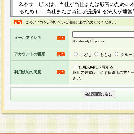
2.本サービスは、当社が当社または顧客のために
るため に、当社または当社が提携する法人が運営
ト（以下「本サイト」といいます。）上に本サー
このアイコンが付いている項目は必ず入力してください。
ージを設け、会員がアンケー ト調査に回答する等
し、その結果を当社が集計・分析その他の利用を
メールアドレス
るものです。なお、本サービスは、それぞれの目的
例）abcdefg@hijk.com
員に対して本サービスの依頼を行うこともあり、
た全ての会員に対して本サービスの依頼をすると
アカウントの種類
こども
おとな
グルー
りま す。
利用規約に同意する
利用規約の同意
※18才未満は、必ず保護者の方と
3.当社は、会員の事前の承諾を得ることなく、当
さい。
方 法・手段にて、本規約を任意に制定、変更また
きるものとします。改定後の本規約等は、本規約
に掲示したときに、その 他の諸規定については、
案内を配信または本サイトに掲示したときのいず
てその効力を生じるものとします。
4.本規約は、会員登録希望者による会員登録手続
の当社による会員登録の承認が完了した時点で会