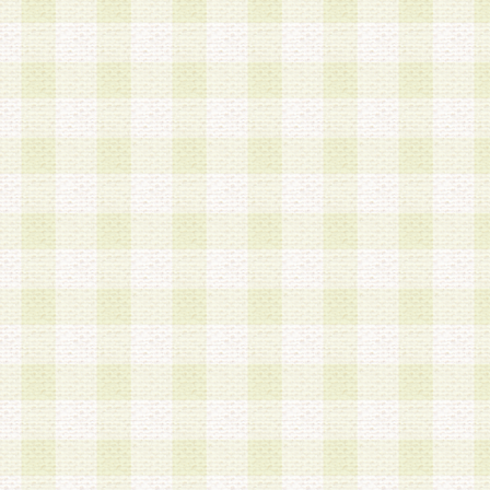
a.本サービスに係る謝礼、景品、調査サンプル品
b.会員からの電話、メール等の問い合わせなどへ
c.モバイルリサーチ、またはグループ形式による
実施もしくは運営
d.その他これらに付随する業務
4.会員は、住所、電話番号その他の登録情報につ
合は、速やかに当社所定の変更手続きを行うもの
5.当社は、必要と認めた場合、会員に対して、電
手段により登録情報の対象者が会員登録者本人で
の内容が正確であること、アンケートの回答内容
うことができるものとます。
6.会員は、会員登録後当社が定期的に行う登録情
して、当社指定の期間内に更新手続きを行うもの
該期間内に更新手続きを行わない場合、その時点
発行したポイントは失効されるものとします。