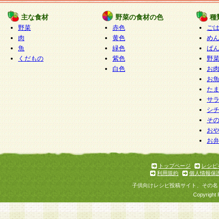
たものとみなされ、会員に対して適用されるもの
主な食材
野菜の食材の色
種
野菜
赤色
ご
5.当社がお聞きする個人情報は、すべて会員登録
肉
黄色
め
で提 供いただいたものと考えております。従って
魚
緑色
ぱ
自らの個人情報の提供を希望されない場合には、
くだもの
紫色
野
をお預かりいたしません が、提供されないことに
白色
お
商品やサービス等をご利用いただけない場合があ
お
了承ください。
た
サ
6.当社は、お客様から当社が保有している個人情
シ
そ
加・ 利用停止等を求められた場合には、ご本人様
お
て確認できた場合に限り、法令に準拠して合理的
お
いただきます。なお、開示 請求等の請求先は個人
ります。
トップページ
レシピ
利用規約
個人情報保
第2条 会員の資格
子供向けレシピ投稿サイト、その名
1.会員とは、本規約等を承諾のうえ、当社所定の
Copyright 
了し、当社が承認した者、グループとします。な
が以下に該当する場合は会員登録をすることがで