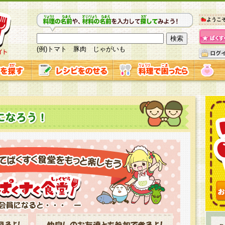
ようこ
(例)トマト 豚肉 じゃがいも