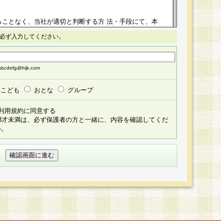
ることなく、当社が適切と判断する方 法・手段にて、本
正することができるものとします。改定後の本規約等
必ず入力してください。
掲示したときに、その 他の諸規定については、会員に対
イトに掲示したときのいずれか早い時期をもってその効
cdefg@hijk.com
よる会員登録手続きが完了し、その後の当社による会員登録
る同意があったものとみなされ、会員に対して適用され
こども
おとな
グループ
すべて会員登録希望者の自由な意思で提 供いただいたも
利用規約に同意する
員登録希望者が自らの個人情報の提供を希望されない場
18才未満は、必ず保護者の方と一緒に、内容を確認してくだ
預かりいたしません が、提供されないことによって、当
い。
用いただけない場合がありますことを予めご了承くださ
している個人情報の開示・訂正・追加・ 利用停止等を求
ることが当社にて確認できた場合に限り、法令に準拠し
だきます。なお、開示 請求等の請求先は個人情報お問合
うえ、当社所定の登録手続きを全て完了し、当社が承認した
員登録希望者が以下に該当する場合は会員登録をするこ