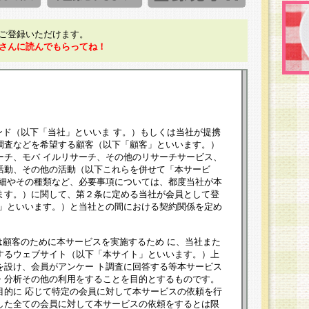
ご登録いただけます。
さんに読んでもらってね！
ンド（以下「当社」といいま す。）もしくは当社が提携
調査などを希望する顧客（以下「顧客」といいます。）
ーチ、モバ イルリサーチ、その他のリサーチサービス、
活動、その他の活動（以下これらを併せて「本サービ
詳細やその種類など、必要事項については、都度当社が本
ます。）に関して、第２条に定める当社が会員として登
員」といいます。）と当社との間における契約関係を定め
は顧客のために本サービスを実施するため に、当社また
するウェブサイト（以下「本サイト」といいます。）上
を設け、会員がアンケー ト調査に回答する等本サービス
・分析その他の利用をすることを目的とするものです。
目的に 応じて特定の会員に対して本サービスの依頼を行
した全ての会員に対して本サービスの依頼をするとは限