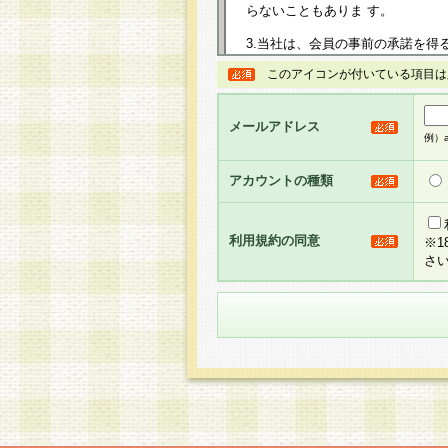
らないこともありま す。
3.当社は、会員の事前の承諾を得
規約を任意に制定、変更または修
このアイコンが付いている項目は
は、本規約においては本サイトに
して告知の案内を配信または本サ
力を生じるものとします。
メールアドレス
例）ab
4.本規約は、会員登録希望者に
の承認が完了した時点で会員によ
アカウントの種類
るものとします。
5.当社がお聞きする個人情報は、
のと考えております。従って、会
利用規約の同意
※
合には、当社はその個人情報をお
さ
社の取扱商品やサービス等をご利
い。
6.当社は、お客様から当社が保有
められた場合には、ご本人様であ
て合理的な範囲で対応させていた
せ先となります。
第2条 会員の資格
1.会員とは、本規約等を承諾の
者、グループとします。なお、会