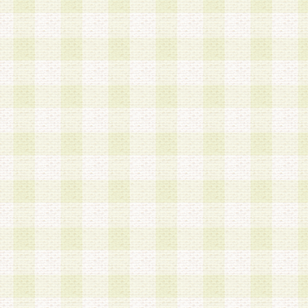
a.既に登録されている会員と同一のメールアドレ
録する場合
b.本サービスと同様のサービスを提供している企
業に従事していると思われる本人またはその家族
場合
c.その他当社が不適切と判断する場合
2.当社は、会員登録希望者を会員として承認する
した 場合、会員登録希望者による会員登録手続き
による承認後の場合であっても、会員登録の取り
の抹消を、当社が適切と判 断する方法・手段によ
とができるものとします。
3.会員登録希望者が18歳未満、成年被後見人、被
人 である場合は、親権者などの法定代理人の同意
録を行うものとします。なお、義務教育学齢に該
者については、登録時に 当社が別途定める方法に
権者による承認手続きを行うものとします。