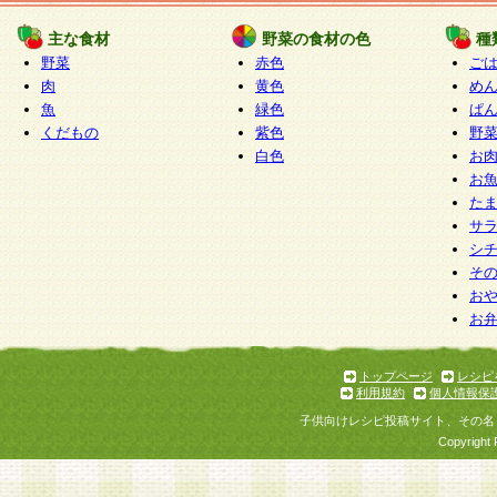
たものとみなされ、会員に対して適用されるもの
主な食材
野菜の食材の色
種
野菜
赤色
ご
5.当社がお聞きする個人情報は、すべて会員登録
肉
黄色
め
で提 供いただいたものと考えております。従って
魚
緑色
ぱ
自らの個人情報の提供を希望されない場合には、
くだもの
紫色
野
をお預かりいたしません が、提供されないことに
白色
お
商品やサービス等をご利用いただけない場合があ
お
了承ください。
た
サ
6.当社は、お客様から当社が保有している個人情
シ
そ
加・ 利用停止等を求められた場合には、ご本人様
お
て確認できた場合に限り、法令に準拠して合理的
お
いただきます。なお、開示 請求等の請求先は個人
ります。
トップページ
レシピ
利用規約
個人情報保
第2条 会員の資格
子供向けレシピ投稿サイト、その名
1.会員とは、本規約等を承諾のうえ、当社所定の
Copyright 
了し、当社が承認した者、グループとします。な
が以下に該当する場合は会員登録をすることがで