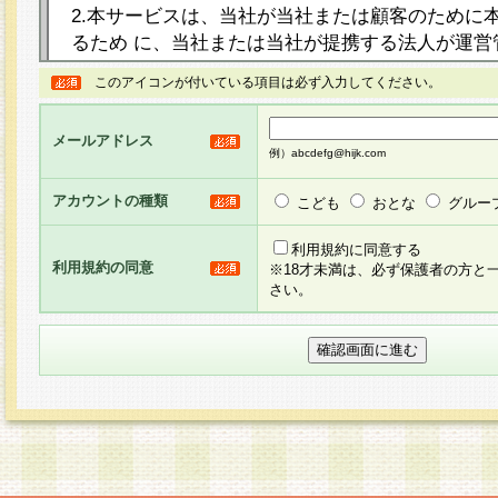
2.本サービスは、当社が当社または顧客のために
るため に、当社または当社が提携する法人が運営
ト（以下「本サイト」といいます。）上に本サー
このアイコンが付いている項目は必ず入力してください。
ージを設け、会員がアンケー ト調査に回答する等
し、その結果を当社が集計・分析その他の利用を
メールアドレス
るものです。なお、本サービスは、それぞれの目的
例）abcdefg@hijk.com
員に対して本サービスの依頼を行うこともあり、
た全ての会員に対して本サービスの依頼をすると
アカウントの種類
こども
おとな
グルー
りま す。
利用規約に同意する
利用規約の同意
※18才未満は、必ず保護者の方と
3.当社は、会員の事前の承諾を得ることなく、当
さい。
方 法・手段にて、本規約を任意に制定、変更また
きるものとします。改定後の本規約等は、本規約
に掲示したときに、その 他の諸規定については、
案内を配信または本サイトに掲示したときのいず
てその効力を生じるものとします。
4.本規約は、会員登録希望者による会員登録手続
の当社による会員登録の承認が完了した時点で会