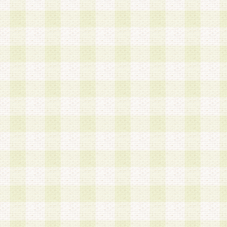
第3条 会員の登録方法
1.会員登録手続きは、会員登録希望者本人が行う
る登録は一切認められないものとします。
2.会員登録希望者は、本規約に同意の後、当社指
画 面」において、当社が指定する必要事項を入力
を行うものとします。当社は、会員登録を承認し
会員として本サービスを 受けるためのログインＩ
を付与します。
3.会員は、会員登録の際に申告する登録情報の全
いかなる虚偽の申告をも行ってはならないものと
4.会員は、複数のログインＩＤおよびパスワード
いものとします。
第4条 ログインIDおよびパスワードの管理
1.会員は、会員登録後、本サイト内にて本サービ