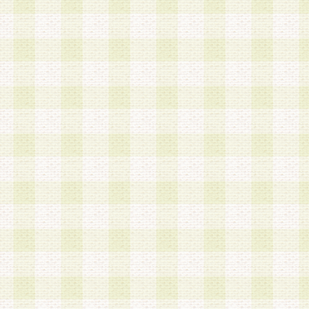
加する際には、前条に基づき当社から付与されたロ
スワードを使用するものとします。
2.登録の際に当社が付与したログインIDおよびパ
の使用に関しては、全て会員本人がその責任を負
3.会員は、当社から付与されたログインIDおよび
貸与、名義変更、売買その他形態を問わず第三者
ならないものとします。
4.当社は、会員によるログインIDおよびパスワー
盗用など第三者の利用に伴う損害の発生について
き事由の有無、その他原因の如何を問わず、一切
のとします。
第5条 会員の登録情報
1.当社は、会員の登録情報に含まれる氏名・住所
アドレス等会員個人を識別できる情報を当社が別
シーポリシー
」に基づき適切に取り扱うものとし