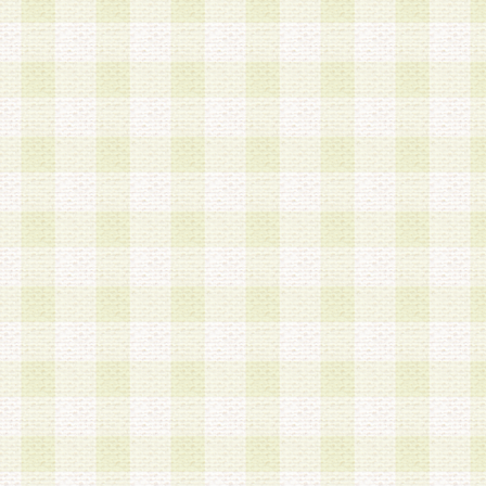
a.本サービスに係る謝礼、景品、調査サンプル品
b.会員からの電話、メール等の問い合わせなどへ
c.モバイルリサーチ、またはグループ形式による
実施もしくは運営
d.その他これらに付随する業務
4.会員は、住所、電話番号その他の登録情報につ
合は、速やかに当社所定の変更手続きを行うもの
5.当社は、必要と認めた場合、会員に対して、電
手段により登録情報の対象者が会員登録者本人で
の内容が正確であること、アンケートの回答内容
うことができるものとます。
6.会員は、会員登録後当社が定期的に行う登録情
して、当社指定の期間内に更新手続きを行うもの
該期間内に更新手続きを行わない場合、その時点
発行したポイントは失効されるものとします。