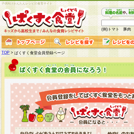
子供向けかんたんレシピの食育サイト
(例)トマト 豚肉
TOP
>
ぱくすく食堂会員登録ページ