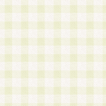
は、当該個人情報を以下の各号に定める目的に利
す。なお、これら事項以外の目的で個人情報を利
かじめ会員の同意を得たうえで利用するものとし
a.本サービスの実施または運営
b.本サービスに係る謝礼、景品、調査サンプル品
c.会員からの電話、メール等の問い合わせなどへ
d.その他これらに付随する業務
2.当社は、会員個人を識別することのできる情報
会員情報を本人の承諾なく第三者に開示すること
人を識別できる情報について第三者に開示または
社は事前に会員本人の同意を得るものとします。
3.前項の定めに拘わらず、当社は、以下の目的に
意を 得ることなく、会員個人を識別できる情報を
づき選定した委託業者に対して当社の責任におい
できるものとします。な お、当社は、当該委託業
契約を締結しこれを遵守させるとともに、本規約
の注意をもって当該情報を使用させるものとし ま