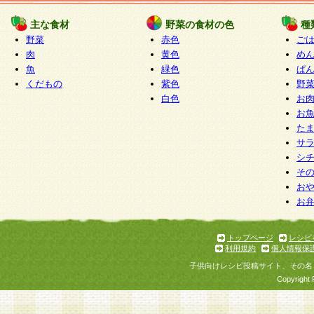
たものとみなされ、会員に対して適用されるもの
主な食材
野菜の食材の色
種
野菜
赤色
ご
5.当社がお聞きする個人情報は、すべて会員登録
肉
黄色
め
で提 供いただいたものと考えております。従って
魚
緑色
ぱ
自らの個人情報の提供を希望されない場合には、
くだもの
紫色
野
をお預かりいたしません が、提供されないことに
白色
お
商品やサービス等をご利用いただけない場合があ
お
了承ください。
た
サ
6.当社は、お客様から当社が保有している個人情
シ
そ
加・ 利用停止等を求められた場合には、ご本人様
お
て確認できた場合に限り、法令に準拠して合理的
お
いただきます。なお、開示 請求等の請求先は個人
ります。
トップページ
レシピ
利用規約
個人情報保
第2条 会員の資格
子供向けレシピ投稿サイト、その名
1.会員とは、本規約等を承諾のうえ、当社所定の
Copyright 
了し、当社が承認した者、グループとします。な
が以下に該当する場合は会員登録をすることがで