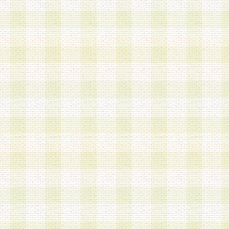
第3条 会員の登録方法
1.会員登録手続きは、会員登録希望者本人が行う
る登録は一切認められないものとします。
2.会員登録希望者は、本規約に同意の後、当社指
画 面」において、当社が指定する必要事項を入力
を行うものとします。当社は、会員登録を承認し
会員として本サービスを 受けるためのログインＩ
を付与します。
3.会員は、会員登録の際に申告する登録情報の全
いかなる虚偽の申告をも行ってはならないものと
4.会員は、複数のログインＩＤおよびパスワード
いものとします。
第4条 ログインIDおよびパスワードの管理
1.会員は、会員登録後、本サイト内にて本サービ