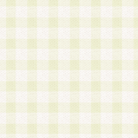
a.本サービスに係る謝礼、景品、調査サンプル品
b.会員からの電話、メール等の問い合わせなどへ
c.モバイルリサーチ、またはグループ形式による
実施もしくは運営
d.その他これらに付随する業務
4.会員は、住所、電話番号その他の登録情報につ
合は、速やかに当社所定の変更手続きを行うもの
5.当社は、必要と認めた場合、会員に対して、電
手段により登録情報の対象者が会員登録者本人で
の内容が正確であること、アンケートの回答内容
うことができるものとます。
6.会員は、会員登録後当社が定期的に行う登録情
して、当社指定の期間内に更新手続きを行うもの
該期間内に更新手続きを行わない場合、その時点
発行したポイントは失効されるものとします。