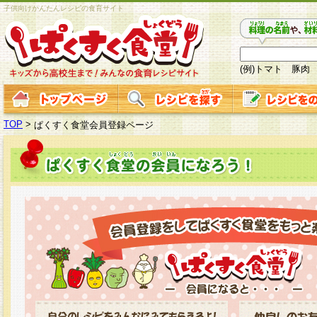
子供向けかんたんレシピの食育サイト
(例)トマト 豚肉
TOP
>
ぱくすく食堂会員登録ページ