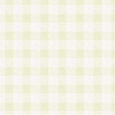
a.既に登録されている会員と同一のメールアドレ
録する場合
b.本サービスと同様のサービスを提供している企
業に従事していると思われる本人またはその家族
場合
c.その他当社が不適切と判断する場合
2.当社は、会員登録希望者を会員として承認する
した 場合、会員登録希望者による会員登録手続き
による承認後の場合であっても、会員登録の取り
の抹消を、当社が適切と判 断する方法・手段によ
とができるものとします。
3.会員登録希望者が18歳未満、成年被後見人、被
人 である場合は、親権者などの法定代理人の同意
録を行うものとします。なお、義務教育学齢に該
者については、登録時に 当社が別途定める方法に
権者による承認手続きを行うものとします。