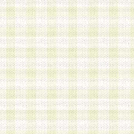
は、当該個人情報を以下の各号に定める目的に利
す。なお、これら事項以外の目的で個人情報を利
かじめ会員の同意を得たうえで利用するものとし
a.本サービスの実施または運営
b.本サービスに係る謝礼、景品、調査サンプル品
c.会員からの電話、メール等の問い合わせなどへ
d.その他これらに付随する業務
2.当社は、会員個人を識別することのできる情報
会員情報を本人の承諾なく第三者に開示すること
人を識別できる情報について第三者に開示または
社は事前に会員本人の同意を得るものとします。
3.前項の定めに拘わらず、当社は、以下の目的に
意を 得ることなく、会員個人を識別できる情報を
づき選定した委託業者に対して当社の責任におい
できるものとします。な お、当社は、当該委託業
契約を締結しこれを遵守させるとともに、本規約
の注意をもって当該情報を使用させるものとし ま