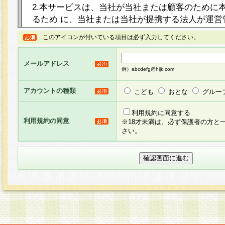
2.本サービスは、当社が当社または顧客のために
るため に、当社または当社が提携する法人が運営
ト（以下「本サイト」といいます。）上に本サー
このアイコンが付いている項目は必ず入力してください。
ージを設け、会員がアンケー ト調査に回答する等
し、その結果を当社が集計・分析その他の利用を
メールアドレス
るものです。なお、本サービスは、それぞれの目的
例）abcdefg@hijk.com
員に対して本サービスの依頼を行うこともあり、
た全ての会員に対して本サービスの依頼をすると
アカウントの種類
こども
おとな
グルー
りま す。
利用規約に同意する
利用規約の同意
※18才未満は、必ず保護者の方と
3.当社は、会員の事前の承諾を得ることなく、当
さい。
方 法・手段にて、本規約を任意に制定、変更また
きるものとします。改定後の本規約等は、本規約
に掲示したときに、その 他の諸規定については、
案内を配信または本サイトに掲示したときのいず
てその効力を生じるものとします。
4.本規約は、会員登録希望者による会員登録手続
の当社による会員登録の承認が完了した時点で会