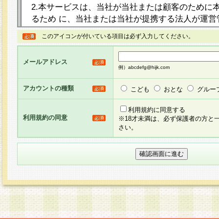
2.本サービスは、当社が当社または顧客のために
るため に、当社または当社が提携する法人が運営
ト（以下「本サイト」といいます。）上に本サー
このアイコンが付いている項目は必ず入力してください。
ージを設け、会員がアンケー ト調査に回答する等
し、その結果を当社が集計・分析その他の利用を
メールアドレス
るものです。なお、本サービスは、それぞれの目的
例）abcdefg@hijk.com
員に対して本サービスの依頼を行うこともあり、
た全ての会員に対して本サービスの依頼をすると
アカウントの種類
こども
おとな
グルー
りま す。
利用規約に同意する
利用規約の同意
※18才未満は、必ず保護者の方と
3.当社は、会員の事前の承諾を得ることなく、当
さい。
方 法・手段にて、本規約を任意に制定、変更また
きるものとします。改定後の本規約等は、本規約
に掲示したときに、その 他の諸規定については、
案内を配信または本サイトに掲示したときのいず
てその効力を生じるものとします。
4.本規約は、会員登録希望者による会員登録手続
の当社による会員登録の承認が完了した時点で会