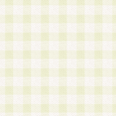
a.本サービスに係る謝礼、景品、調査サンプル品
b.会員からの電話、メール等の問い合わせなどへ
c.モバイルリサーチ、またはグループ形式による
実施もしくは運営
d.その他これらに付随する業務
4.会員は、住所、電話番号その他の登録情報につ
合は、速やかに当社所定の変更手続きを行うもの
5.当社は、必要と認めた場合、会員に対して、電
手段により登録情報の対象者が会員登録者本人で
の内容が正確であること、アンケートの回答内容
うことができるものとます。
6.会員は、会員登録後当社が定期的に行う登録情
して、当社指定の期間内に更新手続きを行うもの
該期間内に更新手続きを行わない場合、その時点
発行したポイントは失効されるものとします。