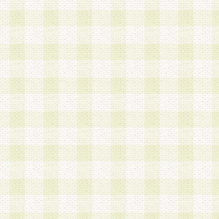
第3条 会員の登録方法
1.会員登録手続きは、会員登録希望者本人が行う
る登録は一切認められないものとします。
2.会員登録希望者は、本規約に同意の後、当社指
画 面」において、当社が指定する必要事項を入力
を行うものとします。当社は、会員登録を承認し
会員として本サービスを 受けるためのログインＩ
を付与します。
3.会員は、会員登録の際に申告する登録情報の全
いかなる虚偽の申告をも行ってはならないものと
4.会員は、複数のログインＩＤおよびパスワード
いものとします。
第4条 ログインIDおよびパスワードの管理
1.会員は、会員登録後、本サイト内にて本サービ