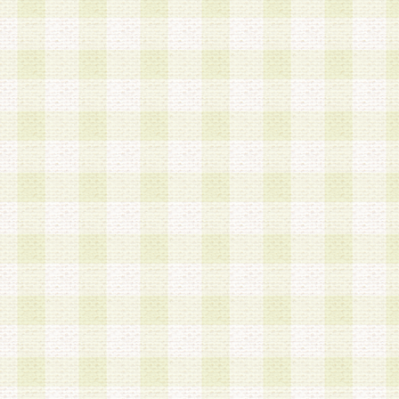
加する際には、前条に基づき当社から付与されたロ
スワードを使用するものとします。
2.登録の際に当社が付与したログインIDおよびパ
の使用に関しては、全て会員本人がその責任を負
3.会員は、当社から付与されたログインIDおよび
貸与、名義変更、売買その他形態を問わず第三者
ならないものとします。
4.当社は、会員によるログインIDおよびパスワー
盗用など第三者の利用に伴う損害の発生について
き事由の有無、その他原因の如何を問わず、一切
のとします。
第5条 会員の登録情報
1.当社は、会員の登録情報に含まれる氏名・住所
アドレス等会員個人を識別できる情報を当社が別
シーポリシー
」に基づき適切に取り扱うものとし