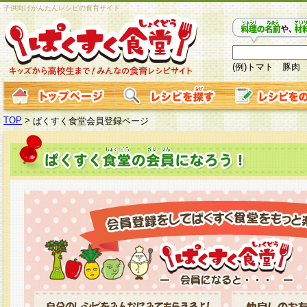
子供向けかんたんレシピの食育サイト
(例)トマト 豚肉
TOP
>
ぱくすく食堂会員登録ページ