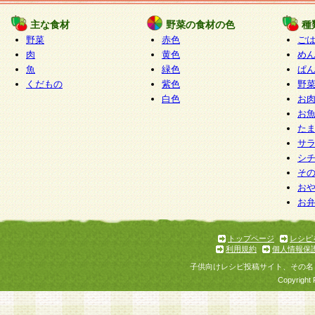
たものとみなされ、会員に対して適用されるもの
主な食材
野菜の食材の色
種
野菜
赤色
ご
5.当社がお聞きする個人情報は、すべて会員登録
肉
黄色
め
で提 供いただいたものと考えております。従って
魚
緑色
ぱ
自らの個人情報の提供を希望されない場合には、
くだもの
紫色
野
をお預かりいたしません が、提供されないことに
白色
お
商品やサービス等をご利用いただけない場合があ
お
了承ください。
た
サ
6.当社は、お客様から当社が保有している個人情
シ
そ
加・ 利用停止等を求められた場合には、ご本人様
お
て確認できた場合に限り、法令に準拠して合理的
お
いただきます。なお、開示 請求等の請求先は個人
ります。
トップページ
レシピ
利用規約
個人情報保
第2条 会員の資格
子供向けレシピ投稿サイト、その名
1.会員とは、本規約等を承諾のうえ、当社所定の
Copyright 
了し、当社が承認した者、グループとします。な
が以下に該当する場合は会員登録をすることがで