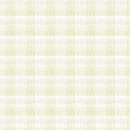
は、当該個人情報を以下の各号に定める目的に利
す。なお、これら事項以外の目的で個人情報を利
かじめ会員の同意を得たうえで利用するものとし
a.本サービスの実施または運営
b.本サービスに係る謝礼、景品、調査サンプル品
c.会員からの電話、メール等の問い合わせなどへ
d.その他これらに付随する業務
2.当社は、会員個人を識別することのできる情報
会員情報を本人の承諾なく第三者に開示すること
人を識別できる情報について第三者に開示または
社は事前に会員本人の同意を得るものとします。
3.前項の定めに拘わらず、当社は、以下の目的に
意を 得ることなく、会員個人を識別できる情報を
づき選定した委託業者に対して当社の責任におい
できるものとします。な お、当社は、当該委託業
契約を締結しこれを遵守させるとともに、本規約
の注意をもって当該情報を使用させるものとし ま