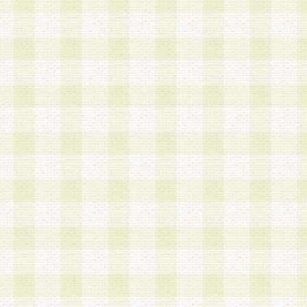
a.既に登録されている会員と同一のメールアドレ
録する場合
b.本サービスと同様のサービスを提供している企
業に従事していると思われる本人またはその家族
場合
c.その他当社が不適切と判断する場合
2.当社は、会員登録希望者を会員として承認する
した 場合、会員登録希望者による会員登録手続き
による承認後の場合であっても、会員登録の取り
の抹消を、当社が適切と判 断する方法・手段によ
とができるものとします。
3.会員登録希望者が18歳未満、成年被後見人、被
人 である場合は、親権者などの法定代理人の同意
録を行うものとします。なお、義務教育学齢に該
者については、登録時に 当社が別途定める方法に
権者による承認手続きを行うものとします。