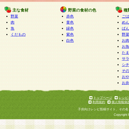
たものとみなされ、会員に対して適用されるもの
主な食材
野菜の食材の色
種
野菜
赤色
ご
5.当社がお聞きする個人情報は、すべて会員登録
肉
黄色
め
で提 供いただいたものと考えております。従って
魚
緑色
ぱ
自らの個人情報の提供を希望されない場合には、
くだもの
紫色
野
をお預かりいたしません が、提供されないことに
白色
お
商品やサービス等をご利用いただけない場合があ
お
了承ください。
た
サ
6.当社は、お客様から当社が保有している個人情
シ
そ
加・ 利用停止等を求められた場合には、ご本人様
お
て確認できた場合に限り、法令に準拠して合理的
お
いただきます。なお、開示 請求等の請求先は個人
ります。
トップページ
レシピ
利用規約
個人情報保
第2条 会員の資格
子供向けレシピ投稿サイト、その名
1.会員とは、本規約等を承諾のうえ、当社所定の
Copyright 
了し、当社が承認した者、グループとします。な
が以下に該当する場合は会員登録をすることがで