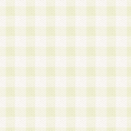
は、当該個人情報を以下の各号に定める目的に利
す。なお、これら事項以外の目的で個人情報を利
かじめ会員の同意を得たうえで利用するものとし
a.本サービスの実施または運営
b.本サービスに係る謝礼、景品、調査サンプル品
c.会員からの電話、メール等の問い合わせなどへ
d.その他これらに付随する業務
2.当社は、会員個人を識別することのできる情報
会員情報を本人の承諾なく第三者に開示すること
人を識別できる情報について第三者に開示または
社は事前に会員本人の同意を得るものとします。
3.前項の定めに拘わらず、当社は、以下の目的に
意を 得ることなく、会員個人を識別できる情報を
づき選定した委託業者に対して当社の責任におい
できるものとします。な お、当社は、当該委託業
契約を締結しこれを遵守させるとともに、本規約
の注意をもって当該情報を使用させるものとし ま