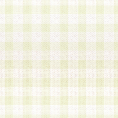
第3条 会員の登録方法
1.会員登録手続きは、会員登録希望者本人が行う
る登録は一切認められないものとします。
2.会員登録希望者は、本規約に同意の後、当社指
画 面」において、当社が指定する必要事項を入力
を行うものとします。当社は、会員登録を承認し
会員として本サービスを 受けるためのログインＩ
を付与します。
3.会員は、会員登録の際に申告する登録情報の全
いかなる虚偽の申告をも行ってはならないものと
4.会員は、複数のログインＩＤおよびパスワード
いものとします。
第4条 ログインIDおよびパスワードの管理
1.会員は、会員登録後、本サイト内にて本サービ