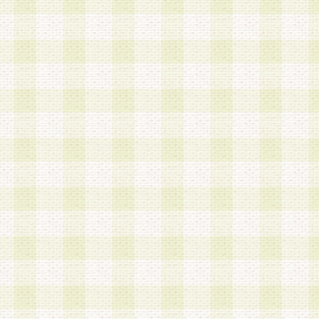
加する際には、前条に基づき当社から付与されたロ
スワードを使用するものとします。
2.登録の際に当社が付与したログインIDおよびパ
の使用に関しては、全て会員本人がその責任を負
3.会員は、当社から付与されたログインIDおよび
貸与、名義変更、売買その他形態を問わず第三者
ならないものとします。
4.当社は、会員によるログインIDおよびパスワー
盗用など第三者の利用に伴う損害の発生について
き事由の有無、その他原因の如何を問わず、一切
のとします。
第5条 会員の登録情報
1.当社は、会員の登録情報に含まれる氏名・住所
アドレス等会員個人を識別できる情報を当社が別
シーポリシー
」に基づき適切に取り扱うものとし