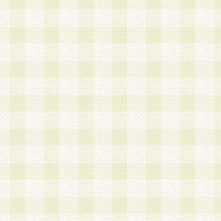
a.既に登録されている会員と同一のメールアドレ
録する場合
b.本サービスと同様のサービスを提供している企
業に従事していると思われる本人またはその家族
場合
c.その他当社が不適切と判断する場合
2.当社は、会員登録希望者を会員として承認する
した 場合、会員登録希望者による会員登録手続き
による承認後の場合であっても、会員登録の取り
の抹消を、当社が適切と判 断する方法・手段によ
とができるものとします。
3.会員登録希望者が18歳未満、成年被後見人、被
人 である場合は、親権者などの法定代理人の同意
録を行うものとします。なお、義務教育学齢に該
者については、登録時に 当社が別途定める方法に
権者による承認手続きを行うものとします。