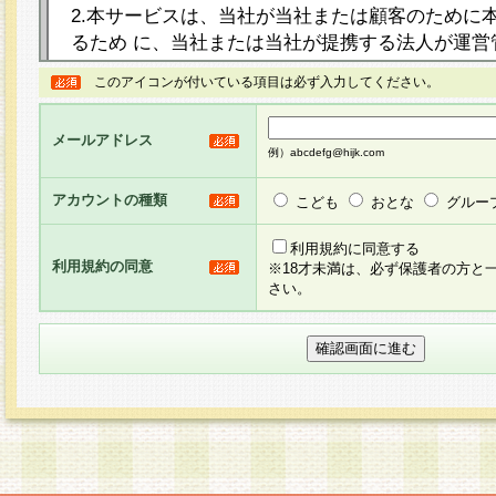
2.本サービスは、当社が当社または顧客のために
るため に、当社または当社が提携する法人が運営
ト（以下「本サイト」といいます。）上に本サー
このアイコンが付いている項目は必ず入力してください。
ージを設け、会員がアンケー ト調査に回答する等
し、その結果を当社が集計・分析その他の利用を
メールアドレス
るものです。なお、本サービスは、それぞれの目的
例）abcdefg@hijk.com
員に対して本サービスの依頼を行うこともあり、
た全ての会員に対して本サービスの依頼をすると
アカウントの種類
こども
おとな
グルー
りま す。
利用規約に同意する
利用規約の同意
※18才未満は、必ず保護者の方と
3.当社は、会員の事前の承諾を得ることなく、当
さい。
方 法・手段にて、本規約を任意に制定、変更また
きるものとします。改定後の本規約等は、本規約
に掲示したときに、その 他の諸規定については、
案内を配信または本サイトに掲示したときのいず
てその効力を生じるものとします。
4.本規約は、会員登録希望者による会員登録手続
の当社による会員登録の承認が完了した時点で会