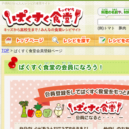
子供向けかんたんレシピの食育サイト
(例)トマト 豚肉
TOP
>
ぱくすく食堂会員登録ページ