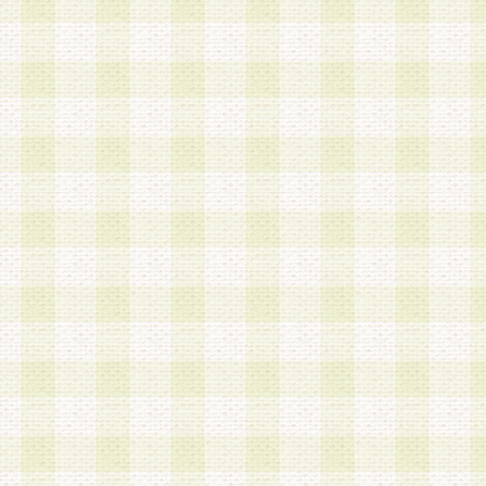
a.本サービスに係る謝礼、景品、調査サンプル品
b.会員からの電話、メール等の問い合わせなどへ
c.モバイルリサーチ、またはグループ形式による
実施もしくは運営
d.その他これらに付随する業務
4.会員は、住所、電話番号その他の登録情報につ
合は、速やかに当社所定の変更手続きを行うもの
5.当社は、必要と認めた場合、会員に対して、電
手段により登録情報の対象者が会員登録者本人で
の内容が正確であること、アンケートの回答内容
うことができるものとます。
6.会員は、会員登録後当社が定期的に行う登録情
して、当社指定の期間内に更新手続きを行うもの
該期間内に更新手続きを行わない場合、その時点
発行したポイントは失効されるものとします。