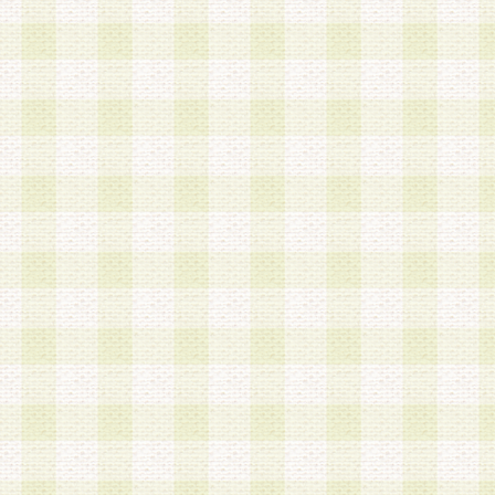
第3条 会員の登録方法
1.会員登録手続きは、会員登録希望者本人が行う
る登録は一切認められないものとします。
2.会員登録希望者は、本規約に同意の後、当社指
画 面」において、当社が指定する必要事項を入力
を行うものとします。当社は、会員登録を承認し
会員として本サービスを 受けるためのログインＩ
を付与します。
3.会員は、会員登録の際に申告する登録情報の全
いかなる虚偽の申告をも行ってはならないものと
4.会員は、複数のログインＩＤおよびパスワード
いものとします。
第4条 ログインIDおよびパスワードの管理
1.会員は、会員登録後、本サイト内にて本サービ