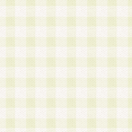
a.本サービスに係る謝礼、景品、調査サンプル品
b.会員からの電話、メール等の問い合わせなどへ
c.モバイルリサーチ、またはグループ形式による
実施もしくは運営
d.その他これらに付随する業務
4.会員は、住所、電話番号その他の登録情報につ
合は、速やかに当社所定の変更手続きを行うもの
5.当社は、必要と認めた場合、会員に対して、電
手段により登録情報の対象者が会員登録者本人で
の内容が正確であること、アンケートの回答内容
うことができるものとます。
6.会員は、会員登録後当社が定期的に行う登録情
して、当社指定の期間内に更新手続きを行うもの
該期間内に更新手続きを行わない場合、その時点
発行したポイントは失効されるものとします。