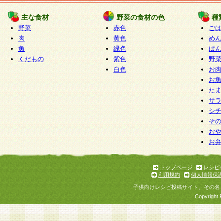
たものとみなされ、会員に対して適用されるもの
主な食材
野菜の食材の色
種
野菜
赤色
ご
5.当社がお聞きする個人情報は、すべて会員登録
肉
黄色
め
で提 供いただいたものと考えております。従って
魚
緑色
ぱ
自らの個人情報の提供を希望されない場合には、
くだもの
紫色
野
をお預かりいたしません が、提供されないことに
白色
お
商品やサービス等をご利用いただけない場合があ
お
了承ください。
た
サ
6.当社は、お客様から当社が保有している個人情
シ
そ
加・ 利用停止等を求められた場合には、ご本人様
お
て確認できた場合に限り、法令に準拠して合理的
お
いただきます。なお、開示 請求等の請求先は個人
ります。
トップページ
レシピ
利用規約
個人情報保
第2条 会員の資格
子供向けレシピ投稿サイト、その名
1.会員とは、本規約等を承諾のうえ、当社所定の
Copyright 
了し、当社が承認した者、グループとします。な
が以下に該当する場合は会員登録をすることがで