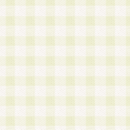
加する際には、前条に基づき当社から付与されたロ
スワードを使用するものとします。
2.登録の際に当社が付与したログインIDおよびパ
の使用に関しては、全て会員本人がその責任を負
3.会員は、当社から付与されたログインIDおよび
貸与、名義変更、売買その他形態を問わず第三者
ならないものとします。
4.当社は、会員によるログインIDおよびパスワー
盗用など第三者の利用に伴う損害の発生について
き事由の有無、その他原因の如何を問わず、一切
のとします。
第5条 会員の登録情報
1.当社は、会員の登録情報に含まれる氏名・住所
アドレス等会員個人を識別できる情報を当社が別
シーポリシー
」に基づき適切に取り扱うものとし