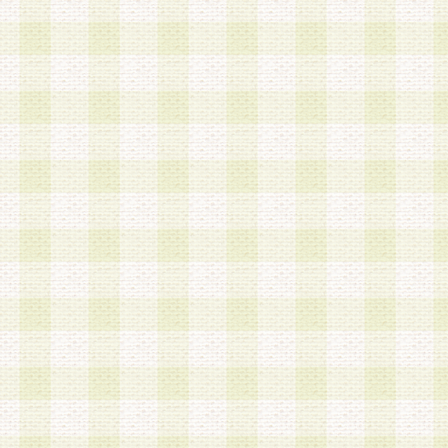
は、当該個人情報を以下の各号に定める目的に利
す。なお、これら事項以外の目的で個人情報を利
かじめ会員の同意を得たうえで利用するものとし
a.本サービスの実施または運営
b.本サービスに係る謝礼、景品、調査サンプル品
c.会員からの電話、メール等の問い合わせなどへ
d.その他これらに付随する業務
2.当社は、会員個人を識別することのできる情報
会員情報を本人の承諾なく第三者に開示すること
人を識別できる情報について第三者に開示または
社は事前に会員本人の同意を得るものとします。
3.前項の定めに拘わらず、当社は、以下の目的に
意を 得ることなく、会員個人を識別できる情報を
づき選定した委託業者に対して当社の責任におい
できるものとします。な お、当社は、当該委託業
契約を締結しこれを遵守させるとともに、本規約
の注意をもって当該情報を使用させるものとし ま