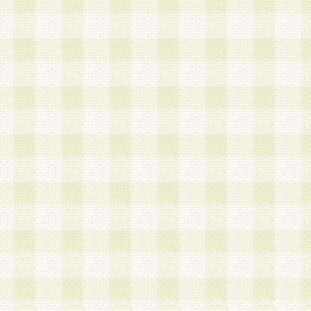
a.既に登録されている会員と同一のメールアドレ
録する場合
b.本サービスと同様のサービスを提供している企
業に従事していると思われる本人またはその家族
場合
c.その他当社が不適切と判断する場合
2.当社は、会員登録希望者を会員として承認する
した 場合、会員登録希望者による会員登録手続き
による承認後の場合であっても、会員登録の取り
の抹消を、当社が適切と判 断する方法・手段によ
とができるものとします。
3.会員登録希望者が18歳未満、成年被後見人、被
人 である場合は、親権者などの法定代理人の同意
録を行うものとします。なお、義務教育学齢に該
者については、登録時に 当社が別途定める方法に
権者による承認手続きを行うものとします。