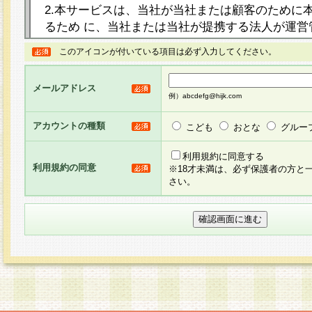
2.本サービスは、当社が当社または顧客のために
るため に、当社または当社が提携する法人が運営
ト（以下「本サイト」といいます。）上に本サー
このアイコンが付いている項目は必ず入力してください。
ージを設け、会員がアンケー ト調査に回答する等
し、その結果を当社が集計・分析その他の利用を
メールアドレス
るものです。なお、本サービスは、それぞれの目的
例）abcdefg@hijk.com
員に対して本サービスの依頼を行うこともあり、
た全ての会員に対して本サービスの依頼をすると
アカウントの種類
こども
おとな
グルー
りま す。
利用規約に同意する
利用規約の同意
※18才未満は、必ず保護者の方と
3.当社は、会員の事前の承諾を得ることなく、当
さい。
方 法・手段にて、本規約を任意に制定、変更また
きるものとします。改定後の本規約等は、本規約
に掲示したときに、その 他の諸規定については、
案内を配信または本サイトに掲示したときのいず
てその効力を生じるものとします。
4.本規約は、会員登録希望者による会員登録手続
の当社による会員登録の承認が完了した時点で会