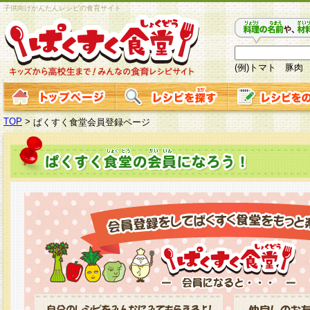
子供向けかんたんレシピの食育サイト
(例)トマト 豚肉
TOP
>
ぱくすく食堂会員登録ページ