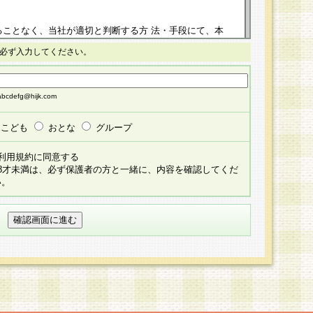
ることなく、当社が適切と判断する方 法・手段にて、本
正することができるものとします。改定後の本規約等
必ず入力してください。
掲示したときに、その 他の諸規定については、会員に対
イトに掲示したときのいずれか早い時期をもってその効
cdefg@hijk.com
よる会員登録手続きが完了し、その後の当社による会員登録
る同意があったものとみなされ、会員に対して適用され
こども
おとな
グループ
すべて会員登録希望者の自由な意思で提 供いただいたも
利用規約に同意する
員登録希望者が自らの個人情報の提供を希望されない場
18才未満は、必ず保護者の方と一緒に、内容を確認してくだ
預かりいたしません が、提供されないことによって、当
い。
用いただけない場合がありますことを予めご了承くださ
している個人情報の開示・訂正・追加・ 利用停止等を求
ることが当社にて確認できた場合に限り、法令に準拠し
だきます。なお、開示 請求等の請求先は個人情報お問合
うえ、当社所定の登録手続きを全て完了し、当社が承認した
員登録希望者が以下に該当する場合は会員登録をするこ