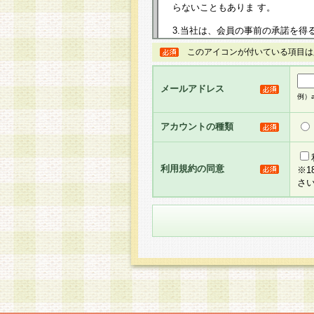
らないこともありま す。
3.当社は、会員の事前の承諾を得
規約を任意に制定、変更または修
このアイコンが付いている項目は
は、本規約においては本サイトに
して告知の案内を配信または本サ
力を生じるものとします。
メールアドレス
例）ab
4.本規約は、会員登録希望者に
の承認が完了した時点で会員によ
アカウントの種類
るものとします。
5.当社がお聞きする個人情報は、
のと考えております。従って、会
利用規約の同意
※
合には、当社はその個人情報をお
さ
社の取扱商品やサービス等をご利
い。
6.当社は、お客様から当社が保有
められた場合には、ご本人様であ
て合理的な範囲で対応させていた
せ先となります。
第2条 会員の資格
1.会員とは、本規約等を承諾の
者、グループとします。なお、会