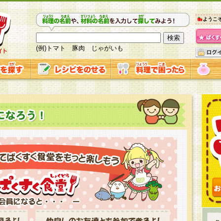
ようこ
(例)トマト 豚肉 じゃがいも