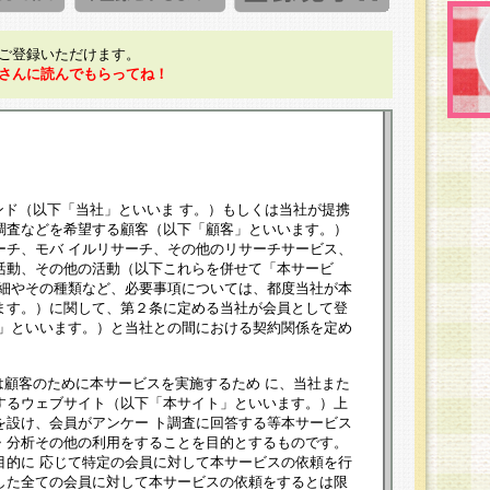
ご登録いただけます。
さんに読んでもらってね！
ンド（以下「当社」といいま す。）もしくは当社が提携
調査などを希望する顧客（以下「顧客」といいます。）
ーチ、モバ イルリサーチ、その他のリサーチサービス、
活動、その他の活動（以下これらを併せて「本サービ
詳細やその種類など、必要事項については、都度当社が本
ます。）に関して、第２条に定める当社が会員として登
員」といいます。）と当社との間における契約関係を定め
は顧客のために本サービスを実施するため に、当社また
するウェブサイト（以下「本サイト」といいます。）上
を設け、会員がアンケー ト調査に回答する等本サービス
・分析その他の利用をすることを目的とするものです。
目的に 応じて特定の会員に対して本サービスの依頼を行
した全ての会員に対して本サービスの依頼をするとは限