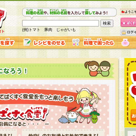
ようこ
(例)トマト 豚肉 じゃがいも