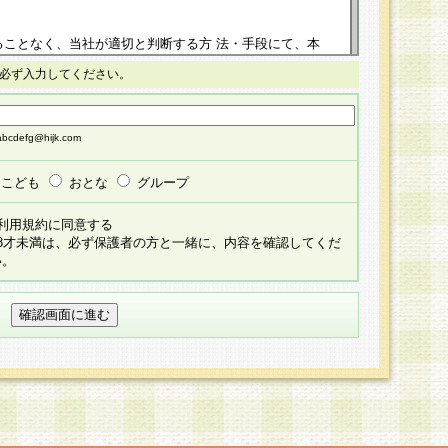
ることなく、当社が適切と判断する方 法・手段にて、本
正することができるものとします。改定後の本規約等
必ず入力してください。
掲示したときに、その 他の諸規定については、会員に対
イトに掲示したときのいずれか早い時期をもってその効
cdefg@hijk.com
よる会員登録手続きが完了し、その後の当社による会員登録
る同意があったものとみなされ、会員に対して適用され
こども
おとな
グループ
すべて会員登録希望者の自由な意思で提 供いただいたも
利用規約に同意する
員登録希望者が自らの個人情報の提供を希望されない場
18才未満は、必ず保護者の方と一緒に、内容を確認してくだ
預かりいたしません が、提供されないことによって、当
い。
用いただけない場合がありますことを予めご了承くださ
している個人情報の開示・訂正・追加・ 利用停止等を求
ることが当社にて確認できた場合に限り、法令に準拠し
だきます。なお、開示 請求等の請求先は個人情報お問合
うえ、当社所定の登録手続きを全て完了し、当社が承認した
員登録希望者が以下に該当する場合は会員登録をするこ