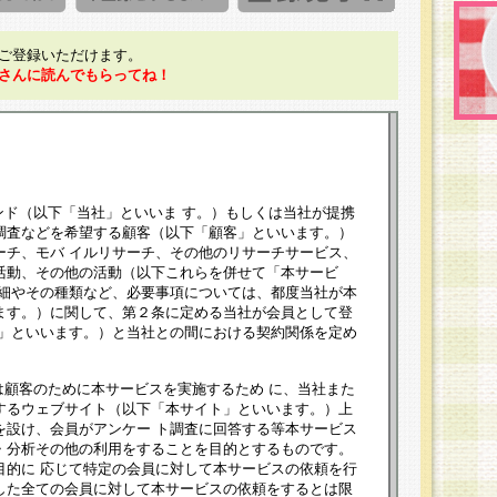
ご登録いただけます。
さんに読んでもらってね！
ンド（以下「当社」といいま す。）もしくは当社が提携
調査などを希望する顧客（以下「顧客」といいます。）
ーチ、モバ イルリサーチ、その他のリサーチサービス、
活動、その他の活動（以下これらを併せて「本サービ
詳細やその種類など、必要事項については、都度当社が本
ます。）に関して、第２条に定める当社が会員として登
員」といいます。）と当社との間における契約関係を定め
は顧客のために本サービスを実施するため に、当社また
するウェブサイト（以下「本サイト」といいます。）上
を設け、会員がアンケー ト調査に回答する等本サービス
・分析その他の利用をすることを目的とするものです。
目的に 応じて特定の会員に対して本サービスの依頼を行
した全ての会員に対して本サービスの依頼をするとは限