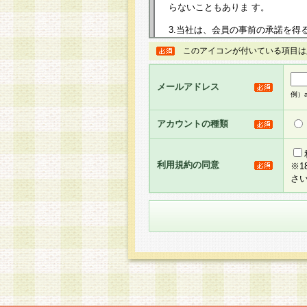
らないこともありま す。
3.当社は、会員の事前の承諾を得
規約を任意に制定、変更または修
このアイコンが付いている項目は
は、本規約においては本サイトに
して告知の案内を配信または本サ
力を生じるものとします。
メールアドレス
例）ab
4.本規約は、会員登録希望者に
の承認が完了した時点で会員によ
アカウントの種類
るものとします。
5.当社がお聞きする個人情報は、
のと考えております。従って、会
利用規約の同意
※
合には、当社はその個人情報をお
さ
社の取扱商品やサービス等をご利
い。
6.当社は、お客様から当社が保有
められた場合には、ご本人様であ
て合理的な範囲で対応させていた
せ先となります。
第2条 会員の資格
1.会員とは、本規約等を承諾の
者、グループとします。なお、会