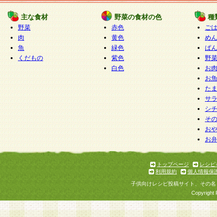
たものとみなされ、会員に対して適用されるもの
主な食材
野菜の食材の色
種
野菜
赤色
ご
5.当社がお聞きする個人情報は、すべて会員登録
肉
黄色
め
で提 供いただいたものと考えております。従って
魚
緑色
ぱ
自らの個人情報の提供を希望されない場合には、
くだもの
紫色
野
をお預かりいたしません が、提供されないことに
白色
お
商品やサービス等をご利用いただけない場合があ
お
了承ください。
た
サ
6.当社は、お客様から当社が保有している個人情
シ
そ
加・ 利用停止等を求められた場合には、ご本人様
お
て確認できた場合に限り、法令に準拠して合理的
お
いただきます。なお、開示 請求等の請求先は個人
ります。
トップページ
レシピ
利用規約
個人情報保
第2条 会員の資格
子供向けレシピ投稿サイト、その名
1.会員とは、本規約等を承諾のうえ、当社所定の
Copyright 
了し、当社が承認した者、グループとします。な
が以下に該当する場合は会員登録をすることがで