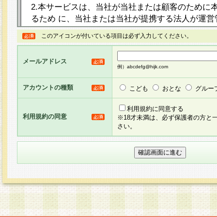
2.本サービスは、当社が当社または顧客のために
るため に、当社または当社が提携する法人が運営
ト（以下「本サイト」といいます。）上に本サー
このアイコンが付いている項目は必ず入力してください。
ージを設け、会員がアンケー ト調査に回答する等
し、その結果を当社が集計・分析その他の利用を
メールアドレス
るものです。なお、本サービスは、それぞれの目的
例）abcdefg@hijk.com
員に対して本サービスの依頼を行うこともあり、
た全ての会員に対して本サービスの依頼をすると
アカウントの種類
こども
おとな
グルー
りま す。
利用規約に同意する
利用規約の同意
※18才未満は、必ず保護者の方と
3.当社は、会員の事前の承諾を得ることなく、当
さい。
方 法・手段にて、本規約を任意に制定、変更また
きるものとします。改定後の本規約等は、本規約
に掲示したときに、その 他の諸規定については、
案内を配信または本サイトに掲示したときのいず
てその効力を生じるものとします。
4.本規約は、会員登録希望者による会員登録手続
の当社による会員登録の承認が完了した時点で会