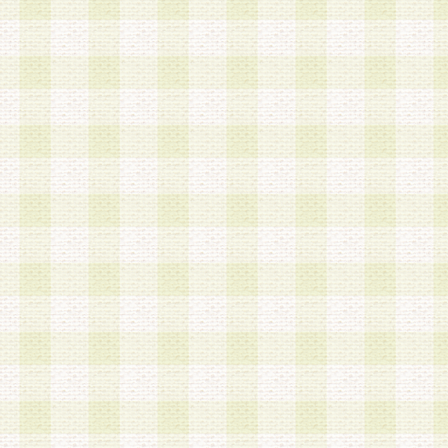
加する際には、前条に基づき当社から付与されたロ
スワードを使用するものとします。
2.登録の際に当社が付与したログインIDおよびパ
の使用に関しては、全て会員本人がその責任を負
3.会員は、当社から付与されたログインIDおよび
貸与、名義変更、売買その他形態を問わず第三者
ならないものとします。
4.当社は、会員によるログインIDおよびパスワー
盗用など第三者の利用に伴う損害の発生について
き事由の有無、その他原因の如何を問わず、一切
のとします。
第5条 会員の登録情報
1.当社は、会員の登録情報に含まれる氏名・住所
アドレス等会員個人を識別できる情報を当社が別
シーポリシー
」に基づき適切に取り扱うものとし