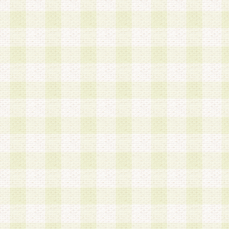
は、当該個人情報を以下の各号に定める目的に利
す。なお、これら事項以外の目的で個人情報を利
かじめ会員の同意を得たうえで利用するものとし
a.本サービスの実施または運営
b.本サービスに係る謝礼、景品、調査サンプル品
c.会員からの電話、メール等の問い合わせなどへ
d.その他これらに付随する業務
2.当社は、会員個人を識別することのできる情報
会員情報を本人の承諾なく第三者に開示すること
人を識別できる情報について第三者に開示または
社は事前に会員本人の同意を得るものとします。
3.前項の定めに拘わらず、当社は、以下の目的に
意を 得ることなく、会員個人を識別できる情報を
づき選定した委託業者に対して当社の責任におい
できるものとします。な お、当社は、当該委託業
契約を締結しこれを遵守させるとともに、本規約
の注意をもって当該情報を使用させるものとし ま