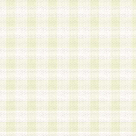
a.本サービスに係る謝礼、景品、調査サンプル品
b.会員からの電話、メール等の問い合わせなどへ
c.モバイルリサーチ、またはグループ形式による
実施もしくは運営
d.その他これらに付随する業務
4.会員は、住所、電話番号その他の登録情報につ
合は、速やかに当社所定の変更手続きを行うもの
5.当社は、必要と認めた場合、会員に対して、電
手段により登録情報の対象者が会員登録者本人で
の内容が正確であること、アンケートの回答内容
うことができるものとます。
6.会員は、会員登録後当社が定期的に行う登録情
して、当社指定の期間内に更新手続きを行うもの
該期間内に更新手続きを行わない場合、その時点
発行したポイントは失効されるものとします。