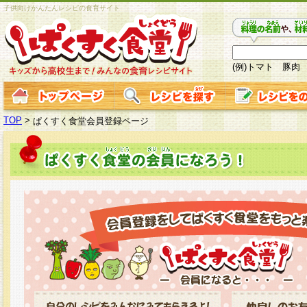
子供向けかんたんレシピの食育サイト
(例)トマト 豚肉
TOP
>
ぱくすく食堂会員登録ページ