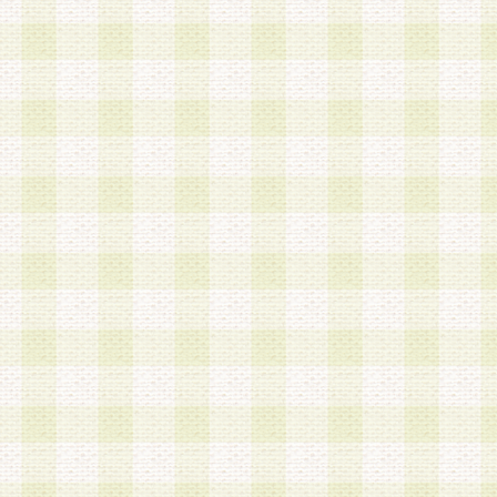
第3条 会員の登録方法
1.会員登録手続きは、会員登録希望者本人が行う
る登録は一切認められないものとします。
2.会員登録希望者は、本規約に同意の後、当社指
画 面」において、当社が指定する必要事項を入力
を行うものとします。当社は、会員登録を承認し
会員として本サービスを 受けるためのログインＩ
を付与します。
3.会員は、会員登録の際に申告する登録情報の全
いかなる虚偽の申告をも行ってはならないものと
4.会員は、複数のログインＩＤおよびパスワード
いものとします。
第4条 ログインIDおよびパスワードの管理
1.会員は、会員登録後、本サイト内にて本サービ