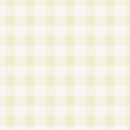
a.既に登録されている会員と同一のメールアドレ
録する場合
b.本サービスと同様のサービスを提供している企
業に従事していると思われる本人またはその家族
場合
c.その他当社が不適切と判断する場合
2.当社は、会員登録希望者を会員として承認する
した 場合、会員登録希望者による会員登録手続き
による承認後の場合であっても、会員登録の取り
の抹消を、当社が適切と判 断する方法・手段によ
とができるものとします。
3.会員登録希望者が18歳未満、成年被後見人、被
人 である場合は、親権者などの法定代理人の同意
録を行うものとします。なお、義務教育学齢に該
者については、登録時に 当社が別途定める方法に
権者による承認手続きを行うものとします。