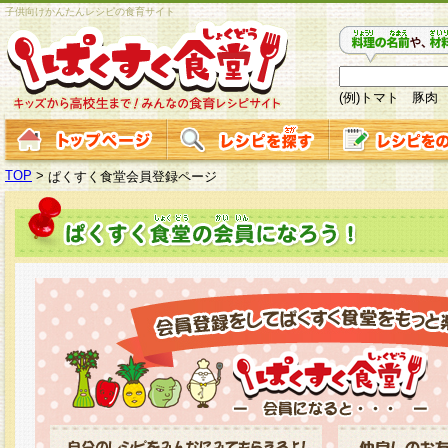
子供向けかんたんレシピの食育サイト
(例)トマト 豚肉
TOP
>
ぱくすく食堂会員登録ページ