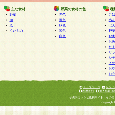
たものとみなされ、会員に対して適用されるもの
主な食材
野菜の食材の色
種
野菜
赤色
ご
5.当社がお聞きする個人情報は、すべて会員登録
肉
黄色
め
で提 供いただいたものと考えております。従って
魚
緑色
ぱ
自らの個人情報の提供を希望されない場合には、
くだもの
紫色
野
をお預かりいたしません が、提供されないことに
白色
お
商品やサービス等をご利用いただけない場合があ
お
了承ください。
た
サ
6.当社は、お客様から当社が保有している個人情
シ
そ
加・ 利用停止等を求められた場合には、ご本人様
お
て確認できた場合に限り、法令に準拠して合理的
お
いただきます。なお、開示 請求等の請求先は個人
ります。
トップページ
レシピ
利用規約
個人情報保
第2条 会員の資格
子供向けレシピ投稿サイト、その名
1.会員とは、本規約等を承諾のうえ、当社所定の
Copyright 
了し、当社が承認した者、グループとします。な
が以下に該当する場合は会員登録をすることがで