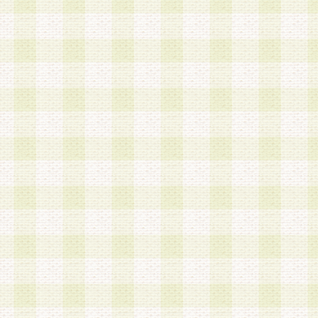
a.既に登録されている会員と同一のメールアドレ
録する場合
b.本サービスと同様のサービスを提供している企
業に従事していると思われる本人またはその家族
場合
c.その他当社が不適切と判断する場合
2.当社は、会員登録希望者を会員として承認する
した 場合、会員登録希望者による会員登録手続き
による承認後の場合であっても、会員登録の取り
の抹消を、当社が適切と判 断する方法・手段によ
とができるものとします。
3.会員登録希望者が18歳未満、成年被後見人、被
人 である場合は、親権者などの法定代理人の同意
録を行うものとします。なお、義務教育学齢に該
者については、登録時に 当社が別途定める方法に
権者による承認手続きを行うものとします。