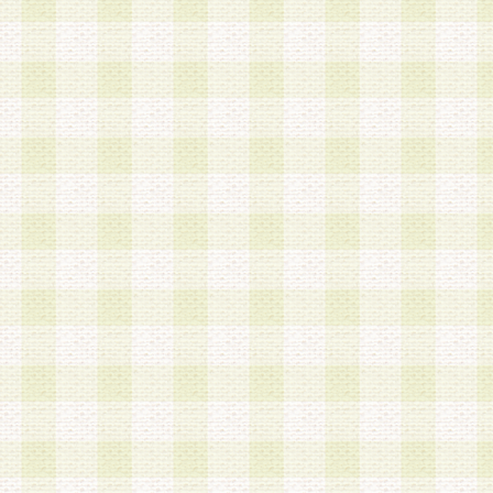
加する際には、前条に基づき当社から付与されたロ
スワードを使用するものとします。
2.登録の際に当社が付与したログインIDおよびパ
の使用に関しては、全て会員本人がその責任を負
3.会員は、当社から付与されたログインIDおよび
貸与、名義変更、売買その他形態を問わず第三者
ならないものとします。
4.当社は、会員によるログインIDおよびパスワー
盗用など第三者の利用に伴う損害の発生について
き事由の有無、その他原因の如何を問わず、一切
のとします。
第5条 会員の登録情報
1.当社は、会員の登録情報に含まれる氏名・住所
アドレス等会員個人を識別できる情報を当社が別
シーポリシー
」に基づき適切に取り扱うものとし