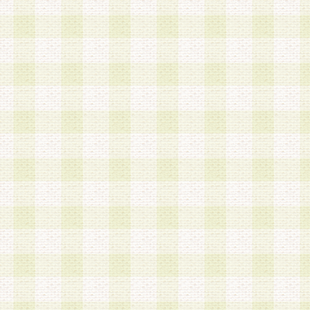
は、当該個人情報を以下の各号に定める目的に利
す。なお、これら事項以外の目的で個人情報を利
かじめ会員の同意を得たうえで利用するものとし
a.本サービスの実施または運営
b.本サービスに係る謝礼、景品、調査サンプル品
c.会員からの電話、メール等の問い合わせなどへ
d.その他これらに付随する業務
2.当社は、会員個人を識別することのできる情報
会員情報を本人の承諾なく第三者に開示すること
人を識別できる情報について第三者に開示または
社は事前に会員本人の同意を得るものとします。
3.前項の定めに拘わらず、当社は、以下の目的に
意を 得ることなく、会員個人を識別できる情報を
づき選定した委託業者に対して当社の責任におい
できるものとします。な お、当社は、当該委託業
契約を締結しこれを遵守させるとともに、本規約
の注意をもって当該情報を使用させるものとし ま