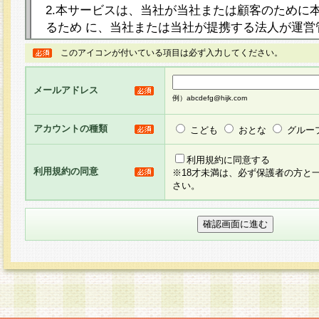
2.本サービスは、当社が当社または顧客のために
るため に、当社または当社が提携する法人が運営
ト（以下「本サイト」といいます。）上に本サー
このアイコンが付いている項目は必ず入力してください。
ージを設け、会員がアンケー ト調査に回答する等
し、その結果を当社が集計・分析その他の利用を
メールアドレス
るものです。なお、本サービスは、それぞれの目的
例）abcdefg@hijk.com
員に対して本サービスの依頼を行うこともあり、
た全ての会員に対して本サービスの依頼をすると
アカウントの種類
こども
おとな
グルー
りま す。
利用規約に同意する
利用規約の同意
※18才未満は、必ず保護者の方と
3.当社は、会員の事前の承諾を得ることなく、当
さい。
方 法・手段にて、本規約を任意に制定、変更また
きるものとします。改定後の本規約等は、本規約
に掲示したときに、その 他の諸規定については、
案内を配信または本サイトに掲示したときのいず
てその効力を生じるものとします。
4.本規約は、会員登録希望者による会員登録手続
の当社による会員登録の承認が完了した時点で会