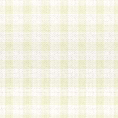
第3条 会員の登録方法
1.会員登録手続きは、会員登録希望者本人が行う
る登録は一切認められないものとします。
2.会員登録希望者は、本規約に同意の後、当社指
画 面」において、当社が指定する必要事項を入力
を行うものとします。当社は、会員登録を承認し
会員として本サービスを 受けるためのログインＩ
を付与します。
3.会員は、会員登録の際に申告する登録情報の全
いかなる虚偽の申告をも行ってはならないものと
4.会員は、複数のログインＩＤおよびパスワード
いものとします。
第4条 ログインIDおよびパスワードの管理
1.会員は、会員登録後、本サイト内にて本サービ