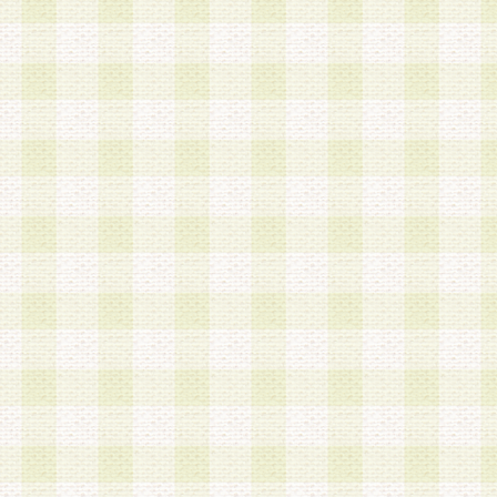
a.本サービスに係る謝礼、景品、調査サンプル品
b.会員からの電話、メール等の問い合わせなどへ
c.モバイルリサーチ、またはグループ形式による
実施もしくは運営
d.その他これらに付随する業務
4.会員は、住所、電話番号その他の登録情報につ
合は、速やかに当社所定の変更手続きを行うもの
5.当社は、必要と認めた場合、会員に対して、電
手段により登録情報の対象者が会員登録者本人で
の内容が正確であること、アンケートの回答内容
うことができるものとます。
6.会員は、会員登録後当社が定期的に行う登録情
して、当社指定の期間内に更新手続きを行うもの
該期間内に更新手続きを行わない場合、その時点
発行したポイントは失効されるものとします。