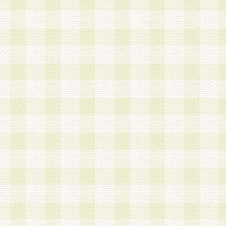
a.本サービスに係る謝礼、景品、調査サンプル品
b.会員からの電話、メール等の問い合わせなどへ
c.モバイルリサーチ、またはグループ形式による
実施もしくは運営
d.その他これらに付随する業務
4.会員は、住所、電話番号その他の登録情報につ
合は、速やかに当社所定の変更手続きを行うもの
5.当社は、必要と認めた場合、会員に対して、電
手段により登録情報の対象者が会員登録者本人で
の内容が正確であること、アンケートの回答内容
うことができるものとます。
6.会員は、会員登録後当社が定期的に行う登録情
して、当社指定の期間内に更新手続きを行うもの
該期間内に更新手続きを行わない場合、その時点
発行したポイントは失効されるものとします。