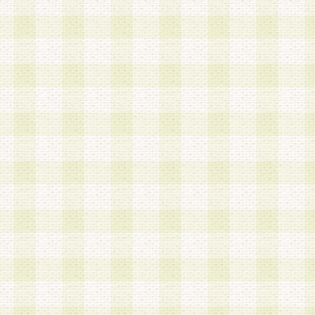
は、当該個人情報を以下の各号に定める目的に利
す。なお、これら事項以外の目的で個人情報を利
かじめ会員の同意を得たうえで利用するものとし
a.本サービスの実施または運営
b.本サービスに係る謝礼、景品、調査サンプル品
c.会員からの電話、メール等の問い合わせなどへ
d.その他これらに付随する業務
2.当社は、会員個人を識別することのできる情報
会員情報を本人の承諾なく第三者に開示すること
人を識別できる情報について第三者に開示または
社は事前に会員本人の同意を得るものとします。
3.前項の定めに拘わらず、当社は、以下の目的に
意を 得ることなく、会員個人を識別できる情報を
づき選定した委託業者に対して当社の責任におい
できるものとします。な お、当社は、当該委託業
契約を締結しこれを遵守させるとともに、本規約
の注意をもって当該情報を使用させるものとし ま