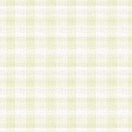
加する際には、前条に基づき当社から付与されたロ
スワードを使用するものとします。
2.登録の際に当社が付与したログインIDおよびパ
の使用に関しては、全て会員本人がその責任を負
3.会員は、当社から付与されたログインIDおよび
貸与、名義変更、売買その他形態を問わず第三者
ならないものとします。
4.当社は、会員によるログインIDおよびパスワー
盗用など第三者の利用に伴う損害の発生について
き事由の有無、その他原因の如何を問わず、一切
のとします。
第5条 会員の登録情報
1.当社は、会員の登録情報に含まれる氏名・住所
アドレス等会員個人を識別できる情報を当社が別
シーポリシー
」に基づき適切に取り扱うものとし