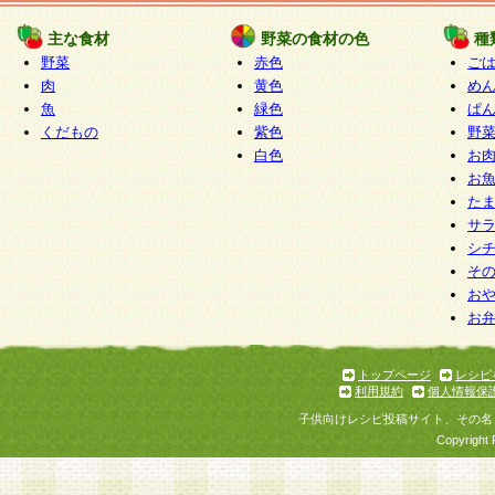
たものとみなされ、会員に対して適用されるもの
主な食材
野菜の食材の色
種
野菜
赤色
ご
5.当社がお聞きする個人情報は、すべて会員登録
肉
黄色
め
で提 供いただいたものと考えております。従って
魚
緑色
ぱ
自らの個人情報の提供を希望されない場合には、
くだもの
紫色
野
をお預かりいたしません が、提供されないことに
白色
お
商品やサービス等をご利用いただけない場合があ
お
了承ください。
た
サ
6.当社は、お客様から当社が保有している個人情
シ
そ
加・ 利用停止等を求められた場合には、ご本人様
お
て確認できた場合に限り、法令に準拠して合理的
お
いただきます。なお、開示 請求等の請求先は個人
ります。
トップページ
レシピ
利用規約
個人情報保
第2条 会員の資格
子供向けレシピ投稿サイト、その名
1.会員とは、本規約等を承諾のうえ、当社所定の
Copyright 
了し、当社が承認した者、グループとします。な
が以下に該当する場合は会員登録をすることがで