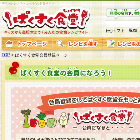
子供向けかんたんレシピの食育サイト
(例)トマト 豚肉
TOP
>
ぱくすく食堂会員登録ページ