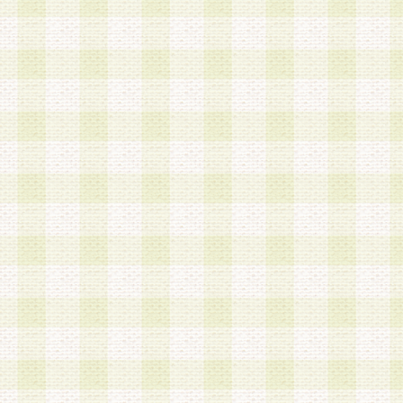
a.既に登録されている会員と同一のメールアドレ
録する場合
b.本サービスと同様のサービスを提供している企
業に従事していると思われる本人またはその家族
場合
c.その他当社が不適切と判断する場合
2.当社は、会員登録希望者を会員として承認する
した 場合、会員登録希望者による会員登録手続き
による承認後の場合であっても、会員登録の取り
の抹消を、当社が適切と判 断する方法・手段によ
とができるものとします。
3.会員登録希望者が18歳未満、成年被後見人、被
人 である場合は、親権者などの法定代理人の同意
録を行うものとします。なお、義務教育学齢に該
者については、登録時に 当社が別途定める方法に
権者による承認手続きを行うものとします。