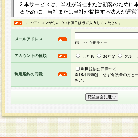
2.本サービスは、当社が当社または顧客のために
るため に、当社または当社が提携する法人が運営
ト（以下「本サイト」といいます。）上に本サー
このアイコンが付いている項目は必ず入力してください。
ージを設け、会員がアンケー ト調査に回答する等
し、その結果を当社が集計・分析その他の利用を
メールアドレス
るものです。なお、本サービスは、それぞれの目的
例）abcdefg@hijk.com
員に対して本サービスの依頼を行うこともあり、
た全ての会員に対して本サービスの依頼をすると
アカウントの種類
こども
おとな
グルー
りま す。
利用規約に同意する
利用規約の同意
※18才未満は、必ず保護者の方と
3.当社は、会員の事前の承諾を得ることなく、当
さい。
方 法・手段にて、本規約を任意に制定、変更また
きるものとします。改定後の本規約等は、本規約
に掲示したときに、その 他の諸規定については、
案内を配信または本サイトに掲示したときのいず
てその効力を生じるものとします。
4.本規約は、会員登録希望者による会員登録手続
の当社による会員登録の承認が完了した時点で会