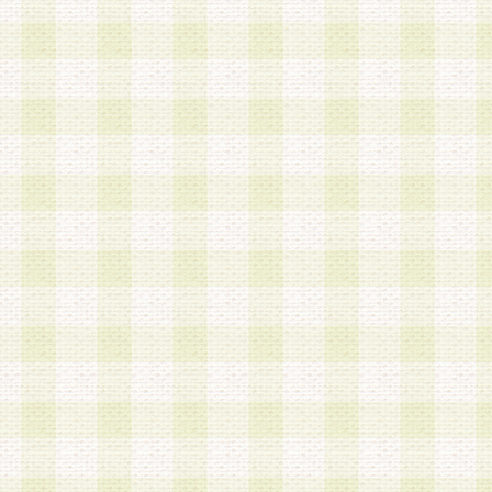
第3条 会員の登録方法
1.会員登録手続きは、会員登録希望者本人が行う
る登録は一切認められないものとします。
2.会員登録希望者は、本規約に同意の後、当社指
画 面」において、当社が指定する必要事項を入力
を行うものとします。当社は、会員登録を承認し
会員として本サービスを 受けるためのログインＩ
を付与します。
3.会員は、会員登録の際に申告する登録情報の全
いかなる虚偽の申告をも行ってはならないものと
4.会員は、複数のログインＩＤおよびパスワード
いものとします。
第4条 ログインIDおよびパスワードの管理
1.会員は、会員登録後、本サイト内にて本サービ