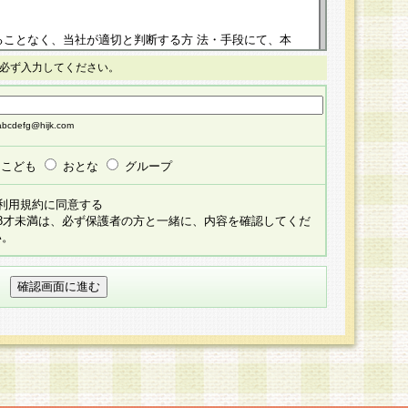
ることなく、当社が適切と判断する方 法・手段にて、本
正することができるものとします。改定後の本規約等
必ず入力してください。
掲示したときに、その 他の諸規定については、会員に対
イトに掲示したときのいずれか早い時期をもってその効
cdefg@hijk.com
よる会員登録手続きが完了し、その後の当社による会員登録
る同意があったものとみなされ、会員に対して適用され
こども
おとな
グループ
すべて会員登録希望者の自由な意思で提 供いただいたも
利用規約に同意する
員登録希望者が自らの個人情報の提供を希望されない場
18才未満は、必ず保護者の方と一緒に、内容を確認してくだ
預かりいたしません が、提供されないことによって、当
い。
用いただけない場合がありますことを予めご了承くださ
している個人情報の開示・訂正・追加・ 利用停止等を求
ることが当社にて確認できた場合に限り、法令に準拠し
だきます。なお、開示 請求等の請求先は個人情報お問合
うえ、当社所定の登録手続きを全て完了し、当社が承認した
員登録希望者が以下に該当する場合は会員登録をするこ