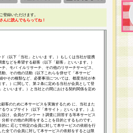
ご登録いただけます。
さんに読んでもらってね！
ンド（以下「当社」といいま す。）もしくは当社が提携
調査などを希望する顧客（以下「顧客」といいます。）
ーチ、モバ イルリサーチ、その他のリサーチサービス、
活動、その他の活動（以下これらを併せて「本サービ
詳細やその種類など、必要事項については、都度当社が本
ます。）に関して、第２条に定める当社が会員として登
員」といいます。）と当社との間における契約関係を定め
は顧客のために本サービスを実施するため に、当社また
するウェブサイト（以下「本サイト」といいます。）上
を設け、会員がアンケー ト調査に回答する等本サービス
・分析その他の利用をすることを目的とするものです。
目的に 応じて特定の会員に対して本サービスの依頼を行
した全ての会員に対して本サービスの依頼をするとは限