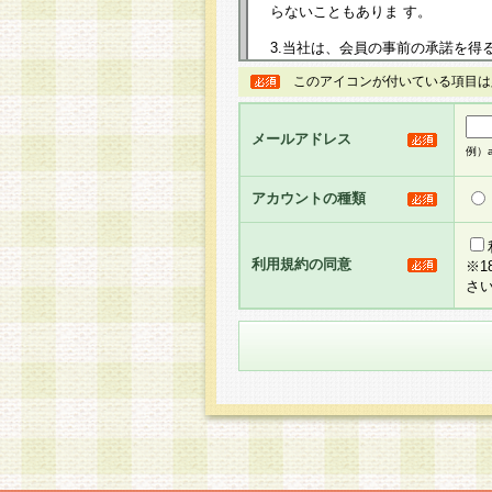
らないこともありま す。
3.当社は、会員の事前の承諾を得
規約を任意に制定、変更または修
このアイコンが付いている項目は
は、本規約においては本サイトに
して告知の案内を配信または本サ
力を生じるものとします。
メールアドレス
例）ab
4.本規約は、会員登録希望者に
の承認が完了した時点で会員によ
アカウントの種類
るものとします。
5.当社がお聞きする個人情報は、
のと考えております。従って、会
利用規約の同意
※
合には、当社はその個人情報をお
さ
社の取扱商品やサービス等をご利
い。
6.当社は、お客様から当社が保有
められた場合には、ご本人様であ
て合理的な範囲で対応させていた
せ先となります。
第2条 会員の資格
1.会員とは、本規約等を承諾の
者、グループとします。なお、会