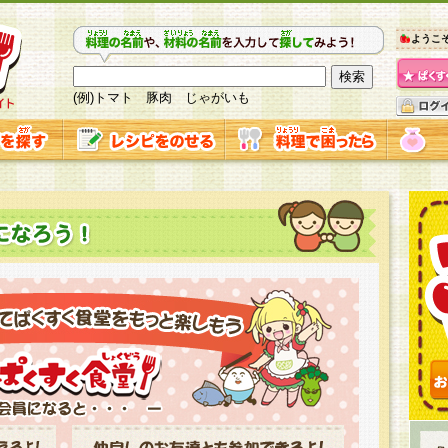
ようこ
(例)トマト 豚肉 じゃがいも