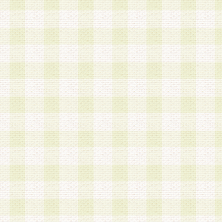
a.本サービスに係る謝礼、景品、調査サンプル品
b.会員からの電話、メール等の問い合わせなどへ
c.モバイルリサーチ、またはグループ形式による
実施もしくは運営
d.その他これらに付随する業務
4.会員は、住所、電話番号その他の登録情報につ
合は、速やかに当社所定の変更手続きを行うもの
5.当社は、必要と認めた場合、会員に対して、電
手段により登録情報の対象者が会員登録者本人で
の内容が正確であること、アンケートの回答内容
うことができるものとます。
6.会員は、会員登録後当社が定期的に行う登録情
して、当社指定の期間内に更新手続きを行うもの
該期間内に更新手続きを行わない場合、その時点
発行したポイントは失効されるものとします。