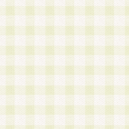
第3条 会員の登録方法
1.会員登録手続きは、会員登録希望者本人が行う
る登録は一切認められないものとします。
2.会員登録希望者は、本規約に同意の後、当社指
画 面」において、当社が指定する必要事項を入力
を行うものとします。当社は、会員登録を承認し
会員として本サービスを 受けるためのログインＩ
を付与します。
3.会員は、会員登録の際に申告する登録情報の全
いかなる虚偽の申告をも行ってはならないものと
4.会員は、複数のログインＩＤおよびパスワード
いものとします。
第4条 ログインIDおよびパスワードの管理
1.会員は、会員登録後、本サイト内にて本サービ