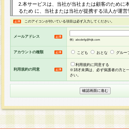
2.本サービスは、当社が当社または顧客のために
るため に、当社または当社が提携する法人が運営
ト（以下「本サイト」といいます。）上に本サー
このアイコンが付いている項目は必ず入力してください。
ージを設け、会員がアンケー ト調査に回答する等
し、その結果を当社が集計・分析その他の利用を
メールアドレス
るものです。なお、本サービスは、それぞれの目的
例）abcdefg@hijk.com
員に対して本サービスの依頼を行うこともあり、
た全ての会員に対して本サービスの依頼をすると
アカウントの種類
こども
おとな
グルー
りま す。
利用規約に同意する
利用規約の同意
※18才未満は、必ず保護者の方と
3.当社は、会員の事前の承諾を得ることなく、当
さい。
方 法・手段にて、本規約を任意に制定、変更また
きるものとします。改定後の本規約等は、本規約
に掲示したときに、その 他の諸規定については、
案内を配信または本サイトに掲示したときのいず
てその効力を生じるものとします。
4.本規約は、会員登録希望者による会員登録手続
の当社による会員登録の承認が完了した時点で会