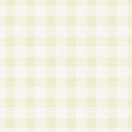
加する際には、前条に基づき当社から付与されたロ
スワードを使用するものとします。
2.登録の際に当社が付与したログインIDおよびパ
の使用に関しては、全て会員本人がその責任を負
3.会員は、当社から付与されたログインIDおよび
貸与、名義変更、売買その他形態を問わず第三者
ならないものとします。
4.当社は、会員によるログインIDおよびパスワー
盗用など第三者の利用に伴う損害の発生について
き事由の有無、その他原因の如何を問わず、一切
のとします。
第5条 会員の登録情報
1.当社は、会員の登録情報に含まれる氏名・住所
アドレス等会員個人を識別できる情報を当社が別
シーポリシー
」に基づき適切に取り扱うものとし