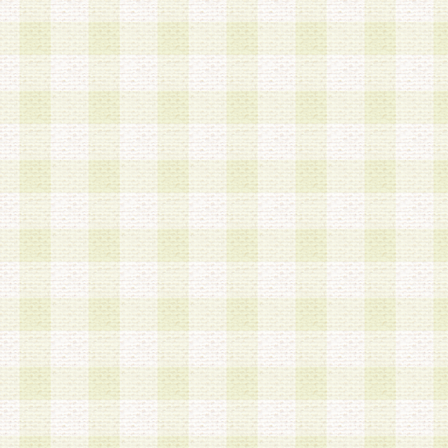
は、当該個人情報を以下の各号に定める目的に利
す。なお、これら事項以外の目的で個人情報を利
かじめ会員の同意を得たうえで利用するものとし
a.本サービスの実施または運営
b.本サービスに係る謝礼、景品、調査サンプル品
c.会員からの電話、メール等の問い合わせなどへ
d.その他これらに付随する業務
2.当社は、会員個人を識別することのできる情報
会員情報を本人の承諾なく第三者に開示すること
人を識別できる情報について第三者に開示または
社は事前に会員本人の同意を得るものとします。
3.前項の定めに拘わらず、当社は、以下の目的に
意を 得ることなく、会員個人を識別できる情報を
づき選定した委託業者に対して当社の責任におい
できるものとします。な お、当社は、当該委託業
契約を締結しこれを遵守させるとともに、本規約
の注意をもって当該情報を使用させるものとし ま