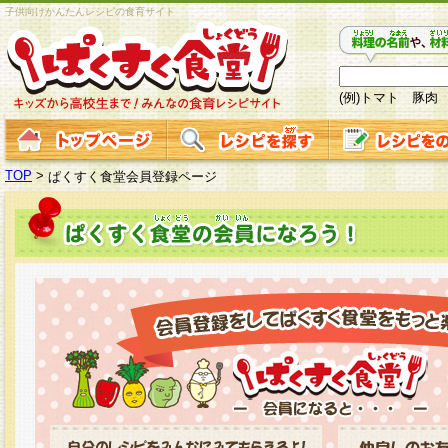
子供向けかんたんレシピの食育サイト
(例)トマト 豚肉
TOP
>
ぱくすく食堂会員登録ページ