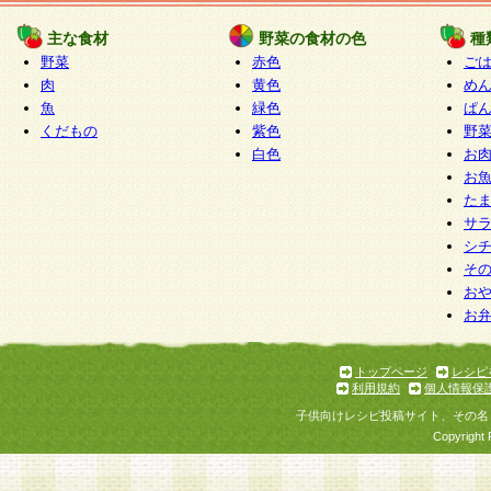
たものとみなされ、会員に対して適用されるもの
主な食材
野菜の食材の色
種
野菜
赤色
ご
5.当社がお聞きする個人情報は、すべて会員登録
肉
黄色
め
で提 供いただいたものと考えております。従って
魚
緑色
ぱ
自らの個人情報の提供を希望されない場合には、
くだもの
紫色
野
をお預かりいたしません が、提供されないことに
白色
お
商品やサービス等をご利用いただけない場合があ
お
了承ください。
た
サ
6.当社は、お客様から当社が保有している個人情
シ
そ
加・ 利用停止等を求められた場合には、ご本人様
お
て確認できた場合に限り、法令に準拠して合理的
お
いただきます。なお、開示 請求等の請求先は個人
ります。
トップページ
レシピ
利用規約
個人情報保
第2条 会員の資格
子供向けレシピ投稿サイト、その名
1.会員とは、本規約等を承諾のうえ、当社所定の
Copyright 
了し、当社が承認した者、グループとします。な
が以下に該当する場合は会員登録をすることがで