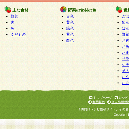
たものとみなされ、会員に対して適用されるもの
主な食材
野菜の食材の色
種
野菜
赤色
ご
5.当社がお聞きする個人情報は、すべて会員登録
肉
黄色
め
で提 供いただいたものと考えております。従って
魚
緑色
ぱ
自らの個人情報の提供を希望されない場合には、
くだもの
紫色
野
をお預かりいたしません が、提供されないことに
白色
お
商品やサービス等をご利用いただけない場合があ
お
了承ください。
た
サ
6.当社は、お客様から当社が保有している個人情
シ
そ
加・ 利用停止等を求められた場合には、ご本人様
お
て確認できた場合に限り、法令に準拠して合理的
お
いただきます。なお、開示 請求等の請求先は個人
ります。
トップページ
レシピ
利用規約
個人情報保
第2条 会員の資格
子供向けレシピ投稿サイト、その名
1.会員とは、本規約等を承諾のうえ、当社所定の
Copyright 
了し、当社が承認した者、グループとします。な
が以下に該当する場合は会員登録をすることがで