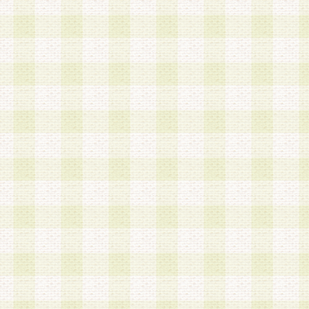
は、当該個人情報を以下の各号に定める目的に利
す。なお、これら事項以外の目的で個人情報を利
かじめ会員の同意を得たうえで利用するものとし
a.本サービスの実施または運営
b.本サービスに係る謝礼、景品、調査サンプル品
c.会員からの電話、メール等の問い合わせなどへ
d.その他これらに付随する業務
2.当社は、会員個人を識別することのできる情報
会員情報を本人の承諾なく第三者に開示すること
人を識別できる情報について第三者に開示または
社は事前に会員本人の同意を得るものとします。
3.前項の定めに拘わらず、当社は、以下の目的に
意を 得ることなく、会員個人を識別できる情報を
づき選定した委託業者に対して当社の責任におい
できるものとします。な お、当社は、当該委託業
契約を締結しこれを遵守させるとともに、本規約
の注意をもって当該情報を使用させるものとし ま