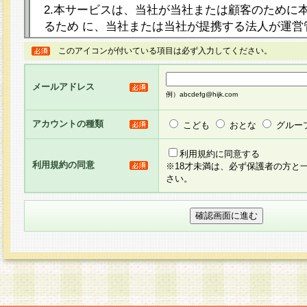
2.本サービスは、当社が当社または顧客のために
るため に、当社または当社が提携する法人が運営
ト（以下「本サイト」といいます。）上に本サー
このアイコンが付いている項目は必ず入力してください。
ージを設け、会員がアンケー ト調査に回答する等
し、その結果を当社が集計・分析その他の利用を
メールアドレス
るものです。なお、本サービスは、それぞれの目的
例）abcdefg@hijk.com
員に対して本サービスの依頼を行うこともあり、
た全ての会員に対して本サービスの依頼をすると
アカウントの種類
こども
おとな
グルー
りま す。
利用規約に同意する
利用規約の同意
※18才未満は、必ず保護者の方と
3.当社は、会員の事前の承諾を得ることなく、当
さい。
方 法・手段にて、本規約を任意に制定、変更また
きるものとします。改定後の本規約等は、本規約
に掲示したときに、その 他の諸規定については、
案内を配信または本サイトに掲示したときのいず
てその効力を生じるものとします。
4.本規約は、会員登録希望者による会員登録手続
の当社による会員登録の承認が完了した時点で会