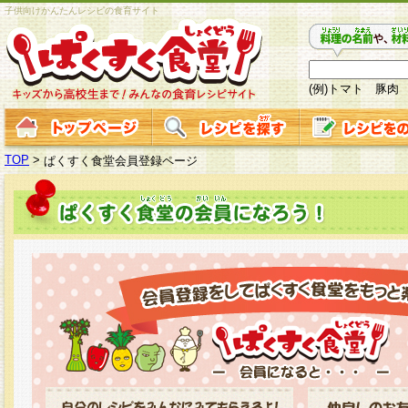
子供向けかんたんレシピの食育サイト
(例)トマト 豚肉
TOP
>
ぱくすく食堂会員登録ページ