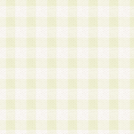
a.本サービスに係る謝礼、景品、調査サンプル品
b.会員からの電話、メール等の問い合わせなどへ
c.モバイルリサーチ、またはグループ形式による
実施もしくは運営
d.その他これらに付随する業務
4.会員は、住所、電話番号その他の登録情報につ
合は、速やかに当社所定の変更手続きを行うもの
5.当社は、必要と認めた場合、会員に対して、電
手段により登録情報の対象者が会員登録者本人で
の内容が正確であること、アンケートの回答内容
うことができるものとます。
6.会員は、会員登録後当社が定期的に行う登録情
して、当社指定の期間内に更新手続きを行うもの
該期間内に更新手続きを行わない場合、その時点
発行したポイントは失効されるものとします。