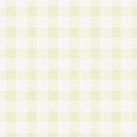
第3条 会員の登録方法
1.会員登録手続きは、会員登録希望者本人が行う
る登録は一切認められないものとします。
2.会員登録希望者は、本規約に同意の後、当社指
画 面」において、当社が指定する必要事項を入力
を行うものとします。当社は、会員登録を承認し
会員として本サービスを 受けるためのログインＩ
を付与します。
3.会員は、会員登録の際に申告する登録情報の全
いかなる虚偽の申告をも行ってはならないものと
4.会員は、複数のログインＩＤおよびパスワード
いものとします。
第4条 ログインIDおよびパスワードの管理
1.会員は、会員登録後、本サイト内にて本サービ