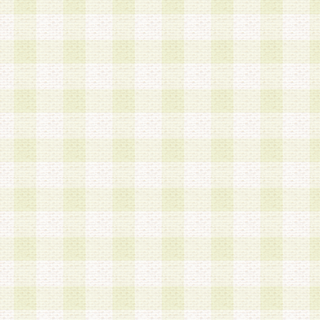
加する際には、前条に基づき当社から付与されたロ
スワードを使用するものとします。
2.登録の際に当社が付与したログインIDおよびパ
の使用に関しては、全て会員本人がその責任を負
3.会員は、当社から付与されたログインIDおよび
貸与、名義変更、売買その他形態を問わず第三者
ならないものとします。
4.当社は、会員によるログインIDおよびパスワー
盗用など第三者の利用に伴う損害の発生について
き事由の有無、その他原因の如何を問わず、一切
のとします。
第5条 会員の登録情報
1.当社は、会員の登録情報に含まれる氏名・住所
アドレス等会員個人を識別できる情報を当社が別
シーポリシー
」に基づき適切に取り扱うものとし