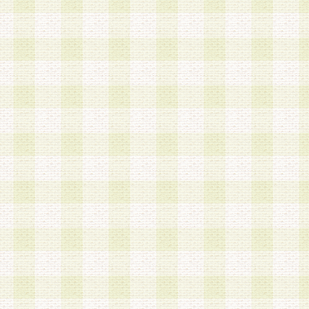
a.既に登録されている会員と同一のメールアドレ
録する場合
b.本サービスと同様のサービスを提供している企
業に従事していると思われる本人またはその家族
場合
c.その他当社が不適切と判断する場合
2.当社は、会員登録希望者を会員として承認する
した 場合、会員登録希望者による会員登録手続き
による承認後の場合であっても、会員登録の取り
の抹消を、当社が適切と判 断する方法・手段によ
とができるものとします。
3.会員登録希望者が18歳未満、成年被後見人、被
人 である場合は、親権者などの法定代理人の同意
録を行うものとします。なお、義務教育学齢に該
者については、登録時に 当社が別途定める方法に
権者による承認手続きを行うものとします。