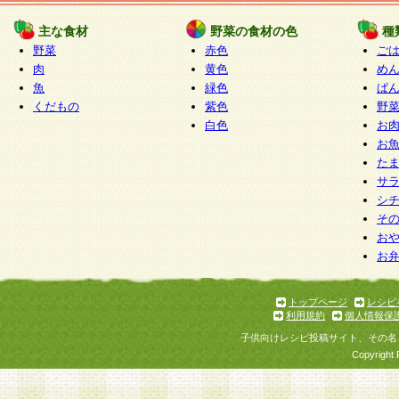
たものとみなされ、会員に対して適用されるもの
主な食材
野菜の食材の色
種
野菜
赤色
ご
5.当社がお聞きする個人情報は、すべて会員登録
肉
黄色
め
で提 供いただいたものと考えております。従って
魚
緑色
ぱ
自らの個人情報の提供を希望されない場合には、
くだもの
紫色
野
をお預かりいたしません が、提供されないことに
白色
お
商品やサービス等をご利用いただけない場合があ
お
了承ください。
た
サ
6.当社は、お客様から当社が保有している個人情
シ
そ
加・ 利用停止等を求められた場合には、ご本人様
お
て確認できた場合に限り、法令に準拠して合理的
お
いただきます。なお、開示 請求等の請求先は個人
ります。
トップページ
レシピ
利用規約
個人情報保
第2条 会員の資格
子供向けレシピ投稿サイト、その名
1.会員とは、本規約等を承諾のうえ、当社所定の
Copyright 
了し、当社が承認した者、グループとします。な
が以下に該当する場合は会員登録をすることがで