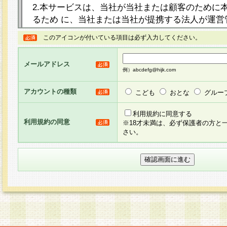
2.本サービスは、当社が当社または顧客のために
るため に、当社または当社が提携する法人が運営
ト（以下「本サイト」といいます。）上に本サー
このアイコンが付いている項目は必ず入力してください。
ージを設け、会員がアンケー ト調査に回答する等
し、その結果を当社が集計・分析その他の利用を
メールアドレス
るものです。なお、本サービスは、それぞれの目的
例）abcdefg@hijk.com
員に対して本サービスの依頼を行うこともあり、
た全ての会員に対して本サービスの依頼をすると
アカウントの種類
こども
おとな
グルー
りま す。
利用規約に同意する
利用規約の同意
※18才未満は、必ず保護者の方と
3.当社は、会員の事前の承諾を得ることなく、当
さい。
方 法・手段にて、本規約を任意に制定、変更また
きるものとします。改定後の本規約等は、本規約
に掲示したときに、その 他の諸規定については、
案内を配信または本サイトに掲示したときのいず
てその効力を生じるものとします。
4.本規約は、会員登録希望者による会員登録手続
の当社による会員登録の承認が完了した時点で会