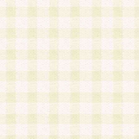
は、当該個人情報を以下の各号に定める目的に利
す。なお、これら事項以外の目的で個人情報を利
かじめ会員の同意を得たうえで利用するものとし
a.本サービスの実施または運営
b.本サービスに係る謝礼、景品、調査サンプル品
c.会員からの電話、メール等の問い合わせなどへ
d.その他これらに付随する業務
2.当社は、会員個人を識別することのできる情報
会員情報を本人の承諾なく第三者に開示すること
人を識別できる情報について第三者に開示または
社は事前に会員本人の同意を得るものとします。
3.前項の定めに拘わらず、当社は、以下の目的に
意を 得ることなく、会員個人を識別できる情報を
づき選定した委託業者に対して当社の責任におい
できるものとします。な お、当社は、当該委託業
契約を締結しこれを遵守させるとともに、本規約
の注意をもって当該情報を使用させるものとし ま