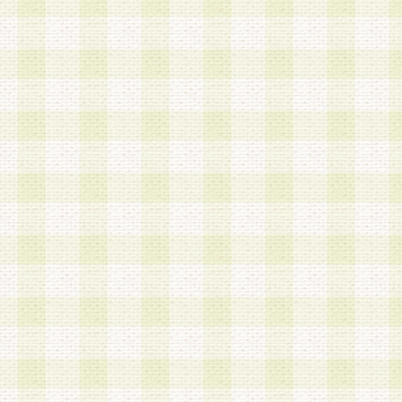
a.既に登録されている会員と同一のメールアドレ
録する場合
b.本サービスと同様のサービスを提供している企
業に従事していると思われる本人またはその家族
場合
c.その他当社が不適切と判断する場合
2.当社は、会員登録希望者を会員として承認する
した 場合、会員登録希望者による会員登録手続き
による承認後の場合であっても、会員登録の取り
の抹消を、当社が適切と判 断する方法・手段によ
とができるものとします。
3.会員登録希望者が18歳未満、成年被後見人、被
人 である場合は、親権者などの法定代理人の同意
録を行うものとします。なお、義務教育学齢に該
者については、登録時に 当社が別途定める方法に
権者による承認手続きを行うものとします。