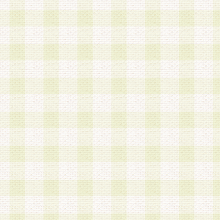
第3条 会員の登録方法
1.会員登録手続きは、会員登録希望者本人が行う
る登録は一切認められないものとします。
2.会員登録希望者は、本規約に同意の後、当社指
画 面」において、当社が指定する必要事項を入力
を行うものとします。当社は、会員登録を承認し
会員として本サービスを 受けるためのログインＩ
を付与します。
3.会員は、会員登録の際に申告する登録情報の全
いかなる虚偽の申告をも行ってはならないものと
4.会員は、複数のログインＩＤおよびパスワード
いものとします。
第4条 ログインIDおよびパスワードの管理
1.会員は、会員登録後、本サイト内にて本サービ