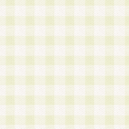
加する際には、前条に基づき当社から付与されたロ
スワードを使用するものとします。
2.登録の際に当社が付与したログインIDおよびパ
の使用に関しては、全て会員本人がその責任を負
3.会員は、当社から付与されたログインIDおよび
貸与、名義変更、売買その他形態を問わず第三者
ならないものとします。
4.当社は、会員によるログインIDおよびパスワー
盗用など第三者の利用に伴う損害の発生について
き事由の有無、その他原因の如何を問わず、一切
のとします。
第5条 会員の登録情報
1.当社は、会員の登録情報に含まれる氏名・住所
アドレス等会員個人を識別できる情報を当社が別
シーポリシー
」に基づき適切に取り扱うものとし