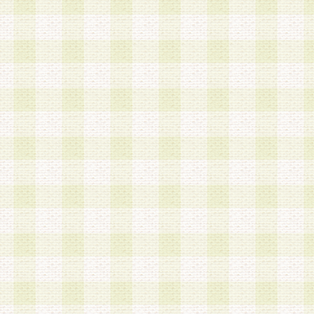
a.本サービスに係る謝礼、景品、調査サンプル品
b.会員からの電話、メール等の問い合わせなどへ
c.モバイルリサーチ、またはグループ形式による
実施もしくは運営
d.その他これらに付随する業務
4.会員は、住所、電話番号その他の登録情報につ
合は、速やかに当社所定の変更手続きを行うもの
5.当社は、必要と認めた場合、会員に対して、電
手段により登録情報の対象者が会員登録者本人で
の内容が正確であること、アンケートの回答内容
うことができるものとます。
6.会員は、会員登録後当社が定期的に行う登録情
して、当社指定の期間内に更新手続きを行うもの
該期間内に更新手続きを行わない場合、その時点
発行したポイントは失効されるものとします。