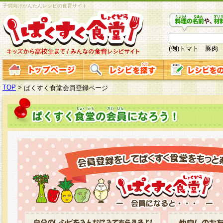
子供向けかんたんレシピの食育サイト
(例)トマト 豚肉
TOP
>
ぱくすく食堂会員登録ページ