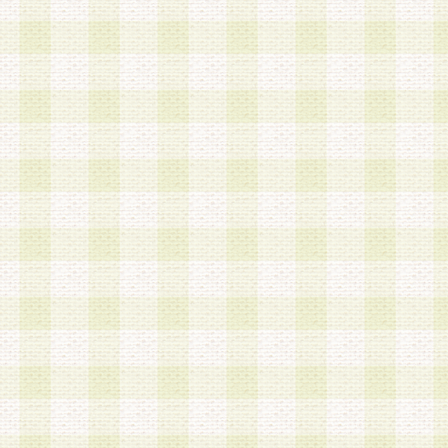
第3条 会員の登録方法
1.会員登録手続きは、会員登録希望者本人が行う
る登録は一切認められないものとします。
2.会員登録希望者は、本規約に同意の後、当社指
画 面」において、当社が指定する必要事項を入力
を行うものとします。当社は、会員登録を承認し
会員として本サービスを 受けるためのログインＩ
を付与します。
3.会員は、会員登録の際に申告する登録情報の全
いかなる虚偽の申告をも行ってはならないものと
4.会員は、複数のログインＩＤおよびパスワード
いものとします。
第4条 ログインIDおよびパスワードの管理
1.会員は、会員登録後、本サイト内にて本サービ