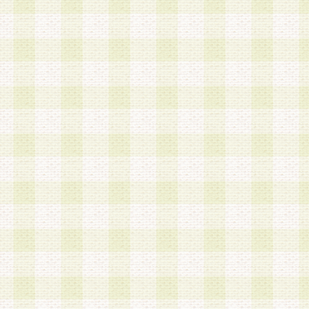
加する際には、前条に基づき当社から付与されたロ
スワードを使用するものとします。
2.登録の際に当社が付与したログインIDおよびパ
の使用に関しては、全て会員本人がその責任を負
3.会員は、当社から付与されたログインIDおよび
貸与、名義変更、売買その他形態を問わず第三者
ならないものとします。
4.当社は、会員によるログインIDおよびパスワー
盗用など第三者の利用に伴う損害の発生について
き事由の有無、その他原因の如何を問わず、一切
のとします。
第5条 会員の登録情報
1.当社は、会員の登録情報に含まれる氏名・住所
アドレス等会員個人を識別できる情報を当社が別
シーポリシー
」に基づき適切に取り扱うものとし