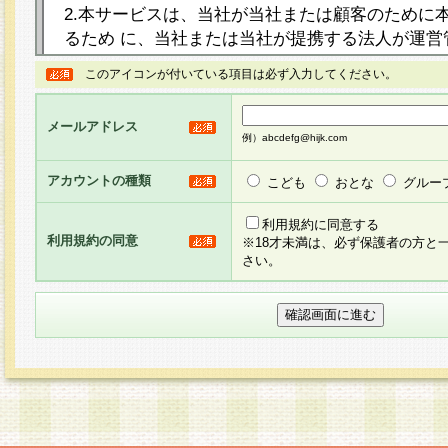
2.本サービスは、当社が当社または顧客のために
るため に、当社または当社が提携する法人が運営
ト（以下「本サイト」といいます。）上に本サー
このアイコンが付いている項目は必ず入力してください。
ージを設け、会員がアンケー ト調査に回答する等
し、その結果を当社が集計・分析その他の利用を
メールアドレス
るものです。なお、本サービスは、それぞれの目的
例）abcdefg@hijk.com
員に対して本サービスの依頼を行うこともあり、
た全ての会員に対して本サービスの依頼をすると
アカウントの種類
こども
おとな
グルー
りま す。
利用規約に同意する
利用規約の同意
※18才未満は、必ず保護者の方と
3.当社は、会員の事前の承諾を得ることなく、当
さい。
方 法・手段にて、本規約を任意に制定、変更また
きるものとします。改定後の本規約等は、本規約
に掲示したときに、その 他の諸規定については、
案内を配信または本サイトに掲示したときのいず
てその効力を生じるものとします。
4.本規約は、会員登録希望者による会員登録手続
の当社による会員登録の承認が完了した時点で会