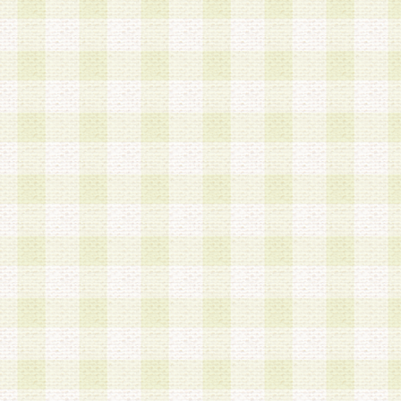
a.本サービスに係る謝礼、景品、調査サンプル品
b.会員からの電話、メール等の問い合わせなどへ
c.モバイルリサーチ、またはグループ形式による
実施もしくは運営
d.その他これらに付随する業務
4.会員は、住所、電話番号その他の登録情報につ
合は、速やかに当社所定の変更手続きを行うもの
5.当社は、必要と認めた場合、会員に対して、電
手段により登録情報の対象者が会員登録者本人で
の内容が正確であること、アンケートの回答内容
うことができるものとます。
6.会員は、会員登録後当社が定期的に行う登録情
して、当社指定の期間内に更新手続きを行うもの
該期間内に更新手続きを行わない場合、その時点
発行したポイントは失効されるものとします。