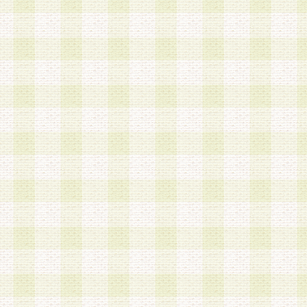
a.既に登録されている会員と同一のメールアドレ
録する場合
b.本サービスと同様のサービスを提供している企
業に従事していると思われる本人またはその家族
場合
c.その他当社が不適切と判断する場合
2.当社は、会員登録希望者を会員として承認する
した 場合、会員登録希望者による会員登録手続き
による承認後の場合であっても、会員登録の取り
の抹消を、当社が適切と判 断する方法・手段によ
とができるものとします。
3.会員登録希望者が18歳未満、成年被後見人、被
人 である場合は、親権者などの法定代理人の同意
録を行うものとします。なお、義務教育学齢に該
者については、登録時に 当社が別途定める方法に
権者による承認手続きを行うものとします。