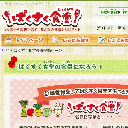
子供向けかんたんレシピの食育サイト
(例)トマト 豚肉
TOP
>
ぱくすく食堂会員登録ページ