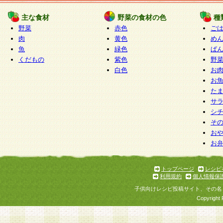
たものとみなされ、会員に対して適用されるもの
主な食材
野菜の食材の色
種
野菜
赤色
ご
5.当社がお聞きする個人情報は、すべて会員登録
肉
黄色
め
で提 供いただいたものと考えております。従って
魚
緑色
ぱ
自らの個人情報の提供を希望されない場合には、
くだもの
紫色
野
をお預かりいたしません が、提供されないことに
白色
お
商品やサービス等をご利用いただけない場合があ
お
了承ください。
た
サ
6.当社は、お客様から当社が保有している個人情
シ
そ
加・ 利用停止等を求められた場合には、ご本人様
お
て確認できた場合に限り、法令に準拠して合理的
お
いただきます。なお、開示 請求等の請求先は個人
ります。
トップページ
レシピ
利用規約
個人情報保
第2条 会員の資格
子供向けレシピ投稿サイト、その名
1.会員とは、本規約等を承諾のうえ、当社所定の
Copyright 
了し、当社が承認した者、グループとします。な
が以下に該当する場合は会員登録をすることがで