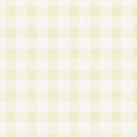
は、当該個人情報を以下の各号に定める目的に利
す。なお、これら事項以外の目的で個人情報を利
かじめ会員の同意を得たうえで利用するものとし
a.本サービスの実施または運営
b.本サービスに係る謝礼、景品、調査サンプル品
c.会員からの電話、メール等の問い合わせなどへ
d.その他これらに付随する業務
2.当社は、会員個人を識別することのできる情報
会員情報を本人の承諾なく第三者に開示すること
人を識別できる情報について第三者に開示または
社は事前に会員本人の同意を得るものとします。
3.前項の定めに拘わらず、当社は、以下の目的に
意を 得ることなく、会員個人を識別できる情報を
づき選定した委託業者に対して当社の責任におい
できるものとします。な お、当社は、当該委託業
契約を締結しこれを遵守させるとともに、本規約
の注意をもって当該情報を使用させるものとし ま