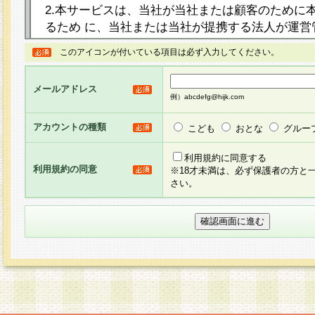
2.本サービスは、当社が当社または顧客のために
るため に、当社または当社が提携する法人が運営
ト（以下「本サイト」といいます。）上に本サー
このアイコンが付いている項目は必ず入力してください。
ージを設け、会員がアンケー ト調査に回答する等
し、その結果を当社が集計・分析その他の利用を
メールアドレス
るものです。なお、本サービスは、それぞれの目的
例）abcdefg@hijk.com
員に対して本サービスの依頼を行うこともあり、
た全ての会員に対して本サービスの依頼をすると
アカウントの種類
こども
おとな
グルー
りま す。
利用規約に同意する
利用規約の同意
※18才未満は、必ず保護者の方と
3.当社は、会員の事前の承諾を得ることなく、当
さい。
方 法・手段にて、本規約を任意に制定、変更また
きるものとします。改定後の本規約等は、本規約
に掲示したときに、その 他の諸規定については、
案内を配信または本サイトに掲示したときのいず
てその効力を生じるものとします。
4.本規約は、会員登録希望者による会員登録手続
の当社による会員登録の承認が完了した時点で会