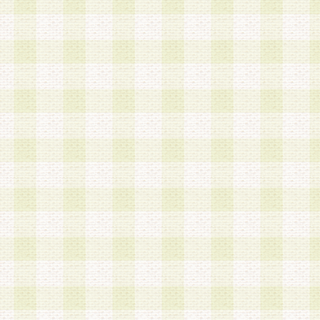
加する際には、前条に基づき当社から付与されたロ
スワードを使用するものとします。
2.登録の際に当社が付与したログインIDおよびパ
の使用に関しては、全て会員本人がその責任を負
3.会員は、当社から付与されたログインIDおよび
貸与、名義変更、売買その他形態を問わず第三者
ならないものとします。
4.当社は、会員によるログインIDおよびパスワー
盗用など第三者の利用に伴う損害の発生について
き事由の有無、その他原因の如何を問わず、一切
のとします。
第5条 会員の登録情報
1.当社は、会員の登録情報に含まれる氏名・住所
アドレス等会員個人を識別できる情報を当社が別
シーポリシー
」に基づき適切に取り扱うものとし