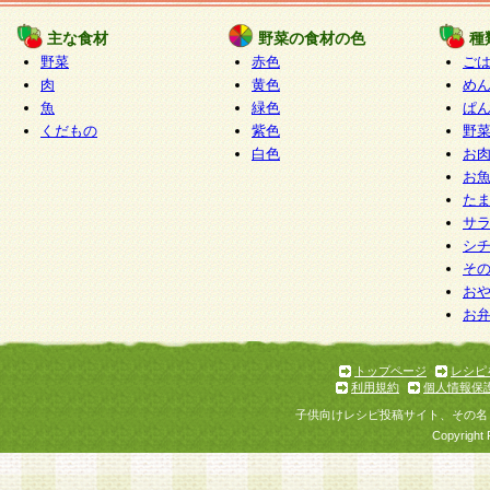
たものとみなされ、会員に対して適用されるもの
主な食材
野菜の食材の色
種
野菜
赤色
ご
5.当社がお聞きする個人情報は、すべて会員登録
肉
黄色
め
で提 供いただいたものと考えております。従って
魚
緑色
ぱ
自らの個人情報の提供を希望されない場合には、
くだもの
紫色
野
をお預かりいたしません が、提供されないことに
白色
お
商品やサービス等をご利用いただけない場合があ
お
了承ください。
た
サ
6.当社は、お客様から当社が保有している個人情
シ
そ
加・ 利用停止等を求められた場合には、ご本人様
お
て確認できた場合に限り、法令に準拠して合理的
お
いただきます。なお、開示 請求等の請求先は個人
ります。
トップページ
レシピ
利用規約
個人情報保
第2条 会員の資格
子供向けレシピ投稿サイト、その名
1.会員とは、本規約等を承諾のうえ、当社所定の
Copyright 
了し、当社が承認した者、グループとします。な
が以下に該当する場合は会員登録をすることがで