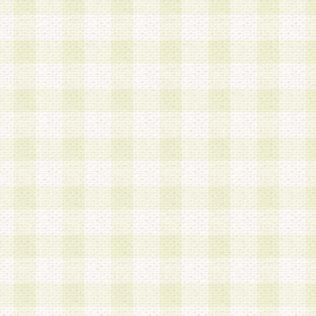
a.本サービスに係る謝礼、景品、調査サンプル品
b.会員からの電話、メール等の問い合わせなどへ
c.モバイルリサーチ、またはグループ形式による
実施もしくは運営
d.その他これらに付随する業務
4.会員は、住所、電話番号その他の登録情報につ
合は、速やかに当社所定の変更手続きを行うもの
5.当社は、必要と認めた場合、会員に対して、電
手段により登録情報の対象者が会員登録者本人で
の内容が正確であること、アンケートの回答内容
うことができるものとます。
6.会員は、会員登録後当社が定期的に行う登録情
して、当社指定の期間内に更新手続きを行うもの
該期間内に更新手続きを行わない場合、その時点
発行したポイントは失効されるものとします。