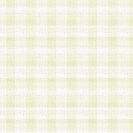
a.既に登録されている会員と同一のメールアドレ
録する場合
b.本サービスと同様のサービスを提供している企
業に従事していると思われる本人またはその家族
場合
c.その他当社が不適切と判断する場合
2.当社は、会員登録希望者を会員として承認する
した 場合、会員登録希望者による会員登録手続き
による承認後の場合であっても、会員登録の取り
の抹消を、当社が適切と判 断する方法・手段によ
とができるものとします。
3.会員登録希望者が18歳未満、成年被後見人、被
人 である場合は、親権者などの法定代理人の同意
録を行うものとします。なお、義務教育学齢に該
者については、登録時に 当社が別途定める方法に
権者による承認手続きを行うものとします。