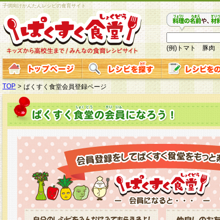
子供向けかんたんレシピの食育サイト
(例)トマト 豚肉
TOP
>
ぱくすく食堂会員登録ページ