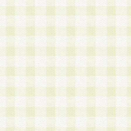
第3条 会員の登録方法
1.会員登録手続きは、会員登録希望者本人が行う
る登録は一切認められないものとします。
2.会員登録希望者は、本規約に同意の後、当社指
画 面」において、当社が指定する必要事項を入力
を行うものとします。当社は、会員登録を承認し
会員として本サービスを 受けるためのログインＩ
を付与します。
3.会員は、会員登録の際に申告する登録情報の全
いかなる虚偽の申告をも行ってはならないものと
4.会員は、複数のログインＩＤおよびパスワード
いものとします。
第4条 ログインIDおよびパスワードの管理
1.会員は、会員登録後、本サイト内にて本サービ