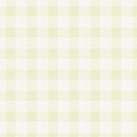
第3条 会員の登録方法
1.会員登録手続きは、会員登録希望者本人が行う
る登録は一切認められないものとします。
2.会員登録希望者は、本規約に同意の後、当社指
画 面」において、当社が指定する必要事項を入力
を行うものとします。当社は、会員登録を承認し
会員として本サービスを 受けるためのログインＩ
を付与します。
3.会員は、会員登録の際に申告する登録情報の全
いかなる虚偽の申告をも行ってはならないものと
4.会員は、複数のログインＩＤおよびパスワード
いものとします。
第4条 ログインIDおよびパスワードの管理
1.会員は、会員登録後、本サイト内にて本サービ