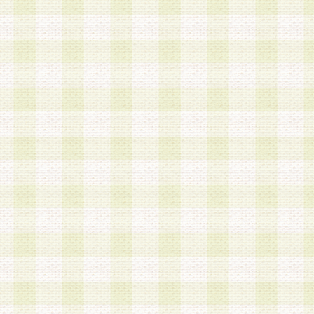
a.本サービスに係る謝礼、景品、調査サンプル品
b.会員からの電話、メール等の問い合わせなどへ
c.モバイルリサーチ、またはグループ形式による
実施もしくは運営
d.その他これらに付随する業務
4.会員は、住所、電話番号その他の登録情報につ
合は、速やかに当社所定の変更手続きを行うもの
5.当社は、必要と認めた場合、会員に対して、電
手段により登録情報の対象者が会員登録者本人で
の内容が正確であること、アンケートの回答内容
うことができるものとます。
6.会員は、会員登録後当社が定期的に行う登録情
して、当社指定の期間内に更新手続きを行うもの
該期間内に更新手続きを行わない場合、その時点
発行したポイントは失効されるものとします。