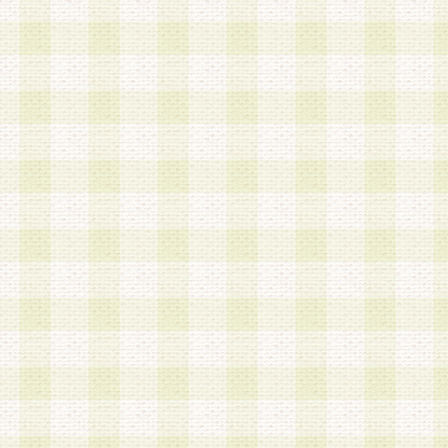
は、当該個人情報を以下の各号に定める目的に利
す。なお、これら事項以外の目的で個人情報を利
かじめ会員の同意を得たうえで利用するものとし
a.本サービスの実施または運営
b.本サービスに係る謝礼、景品、調査サンプル品
c.会員からの電話、メール等の問い合わせなどへ
d.その他これらに付随する業務
2.当社は、会員個人を識別することのできる情報
会員情報を本人の承諾なく第三者に開示すること
人を識別できる情報について第三者に開示または
社は事前に会員本人の同意を得るものとします。
3.前項の定めに拘わらず、当社は、以下の目的に
意を 得ることなく、会員個人を識別できる情報を
づき選定した委託業者に対して当社の責任におい
できるものとします。な お、当社は、当該委託業
契約を締結しこれを遵守させるとともに、本規約
の注意をもって当該情報を使用させるものとし ま