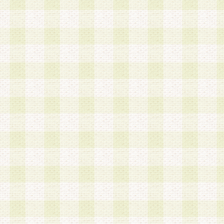
加する際には、前条に基づき当社から付与されたロ
スワードを使用するものとします。
2.登録の際に当社が付与したログインIDおよびパ
の使用に関しては、全て会員本人がその責任を負
3.会員は、当社から付与されたログインIDおよび
貸与、名義変更、売買その他形態を問わず第三者
ならないものとします。
4.当社は、会員によるログインIDおよびパスワー
盗用など第三者の利用に伴う損害の発生について
き事由の有無、その他原因の如何を問わず、一切
のとします。
第5条 会員の登録情報
1.当社は、会員の登録情報に含まれる氏名・住所
アドレス等会員個人を識別できる情報を当社が別
シーポリシー
」に基づき適切に取り扱うものとし