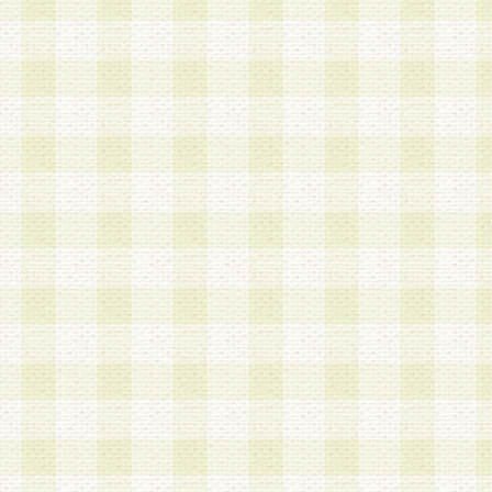
a.既に登録されている会員と同一のメールアドレ
録する場合
b.本サービスと同様のサービスを提供している企
業に従事していると思われる本人またはその家族
場合
c.その他当社が不適切と判断する場合
2.当社は、会員登録希望者を会員として承認する
した 場合、会員登録希望者による会員登録手続き
による承認後の場合であっても、会員登録の取り
の抹消を、当社が適切と判 断する方法・手段によ
とができるものとします。
3.会員登録希望者が18歳未満、成年被後見人、被
人 である場合は、親権者などの法定代理人の同意
録を行うものとします。なお、義務教育学齢に該
者については、登録時に 当社が別途定める方法に
権者による承認手続きを行うものとします。