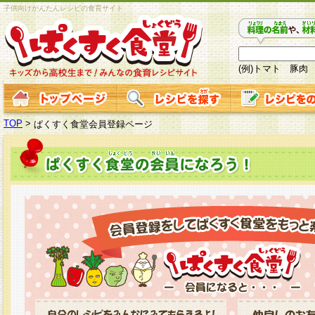
子供向けかんたんレシピの食育サイト
(例)トマト 豚肉
TOP
>
ぱくすく食堂会員登録ページ