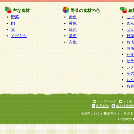
たものとみなされ、会員に対して適用されるもの
主な食材
野菜の食材の色
種
野菜
赤色
ご
5.当社がお聞きする個人情報は、すべて会員登録
肉
黄色
め
で提 供いただいたものと考えております。従って
魚
緑色
ぱ
自らの個人情報の提供を希望されない場合には、
くだもの
紫色
野
をお預かりいたしません が、提供されないことに
白色
お
商品やサービス等をご利用いただけない場合があ
お
了承ください。
た
サ
6.当社は、お客様から当社が保有している個人情
シ
そ
加・ 利用停止等を求められた場合には、ご本人様
お
て確認できた場合に限り、法令に準拠して合理的
お
いただきます。なお、開示 請求等の請求先は個人
ります。
トップページ
レシピ
利用規約
個人情報保
第2条 会員の資格
子供向けレシピ投稿サイト、その名
1.会員とは、本規約等を承諾のうえ、当社所定の
Copyright 
了し、当社が承認した者、グループとします。な
が以下に該当する場合は会員登録をすることがで