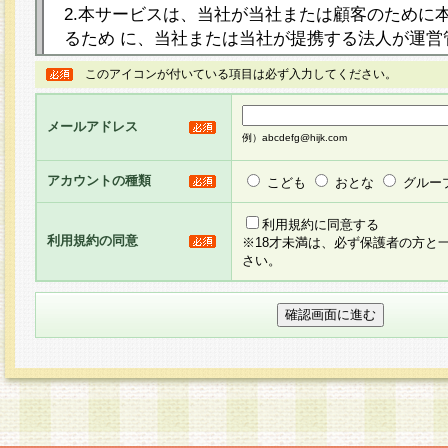
2.本サービスは、当社が当社または顧客のために
るため に、当社または当社が提携する法人が運営
ト（以下「本サイト」といいます。）上に本サー
このアイコンが付いている項目は必ず入力してください。
ージを設け、会員がアンケー ト調査に回答する等
し、その結果を当社が集計・分析その他の利用を
メールアドレス
るものです。なお、本サービスは、それぞれの目的
例）abcdefg@hijk.com
員に対して本サービスの依頼を行うこともあり、
た全ての会員に対して本サービスの依頼をすると
アカウントの種類
こども
おとな
グルー
りま す。
利用規約に同意する
利用規約の同意
※18才未満は、必ず保護者の方と
3.当社は、会員の事前の承諾を得ることなく、当
さい。
方 法・手段にて、本規約を任意に制定、変更また
きるものとします。改定後の本規約等は、本規約
に掲示したときに、その 他の諸規定については、
案内を配信または本サイトに掲示したときのいず
てその効力を生じるものとします。
4.本規約は、会員登録希望者による会員登録手続
の当社による会員登録の承認が完了した時点で会