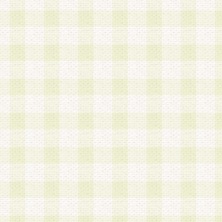
第3条 会員の登録方法
1.会員登録手続きは、会員登録希望者本人が行う
る登録は一切認められないものとします。
2.会員登録希望者は、本規約に同意の後、当社指
画 面」において、当社が指定する必要事項を入力
を行うものとします。当社は、会員登録を承認し
会員として本サービスを 受けるためのログインＩ
を付与します。
3.会員は、会員登録の際に申告する登録情報の全
いかなる虚偽の申告をも行ってはならないものと
4.会員は、複数のログインＩＤおよびパスワード
いものとします。
第4条 ログインIDおよびパスワードの管理
1.会員は、会員登録後、本サイト内にて本サービ