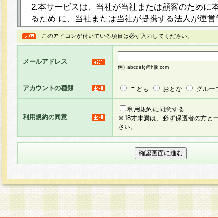
2.本サービスは、当社が当社または顧客のために
るため に、当社または当社が提携する法人が運営
ト（以下「本サイト」といいます。）上に本サー
このアイコンが付いている項目は必ず入力してください。
ージを設け、会員がアンケー ト調査に回答する等
し、その結果を当社が集計・分析その他の利用を
メールアドレス
るものです。なお、本サービスは、それぞれの目的
例）abcdefg@hijk.com
員に対して本サービスの依頼を行うこともあり、
た全ての会員に対して本サービスの依頼をすると
アカウントの種類
こども
おとな
グルー
りま す。
利用規約に同意する
利用規約の同意
※18才未満は、必ず保護者の方と
3.当社は、会員の事前の承諾を得ることなく、当
さい。
方 法・手段にて、本規約を任意に制定、変更また
きるものとします。改定後の本規約等は、本規約
に掲示したときに、その 他の諸規定については、
案内を配信または本サイトに掲示したときのいず
てその効力を生じるものとします。
4.本規約は、会員登録希望者による会員登録手続
の当社による会員登録の承認が完了した時点で会