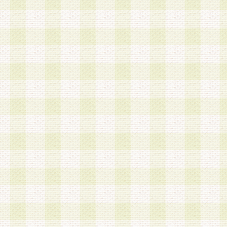
加する際には、前条に基づき当社から付与されたロ
スワードを使用するものとします。
2.登録の際に当社が付与したログインIDおよびパ
の使用に関しては、全て会員本人がその責任を負
3.会員は、当社から付与されたログインIDおよび
貸与、名義変更、売買その他形態を問わず第三者
ならないものとします。
4.当社は、会員によるログインIDおよびパスワー
盗用など第三者の利用に伴う損害の発生について
き事由の有無、その他原因の如何を問わず、一切
のとします。
第5条 会員の登録情報
1.当社は、会員の登録情報に含まれる氏名・住所
アドレス等会員個人を識別できる情報を当社が別
シーポリシー
」に基づき適切に取り扱うものとし