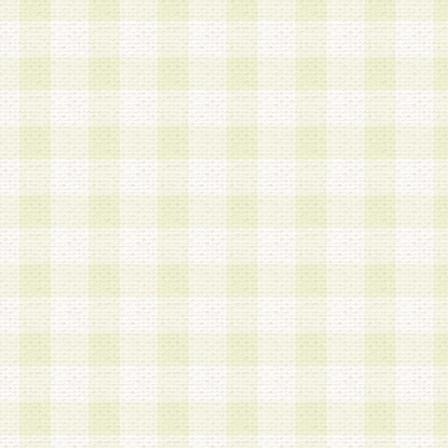
a.本サービスに係る謝礼、景品、調査サンプル品
b.会員からの電話、メール等の問い合わせなどへ
c.モバイルリサーチ、またはグループ形式による
実施もしくは運営
d.その他これらに付随する業務
4.会員は、住所、電話番号その他の登録情報につ
合は、速やかに当社所定の変更手続きを行うもの
5.当社は、必要と認めた場合、会員に対して、電
手段により登録情報の対象者が会員登録者本人で
の内容が正確であること、アンケートの回答内容
うことができるものとます。
6.会員は、会員登録後当社が定期的に行う登録情
して、当社指定の期間内に更新手続きを行うもの
該期間内に更新手続きを行わない場合、その時点
発行したポイントは失効されるものとします。