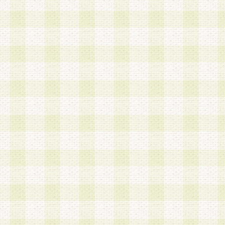
は、当該個人情報を以下の各号に定める目的に利
す。なお、これら事項以外の目的で個人情報を利
かじめ会員の同意を得たうえで利用するものとし
a.本サービスの実施または運営
b.本サービスに係る謝礼、景品、調査サンプル品
c.会員からの電話、メール等の問い合わせなどへ
d.その他これらに付随する業務
2.当社は、会員個人を識別することのできる情報
会員情報を本人の承諾なく第三者に開示すること
人を識別できる情報について第三者に開示または
社は事前に会員本人の同意を得るものとします。
3.前項の定めに拘わらず、当社は、以下の目的に
意を 得ることなく、会員個人を識別できる情報を
づき選定した委託業者に対して当社の責任におい
できるものとします。な お、当社は、当該委託業
契約を締結しこれを遵守させるとともに、本規約
の注意をもって当該情報を使用させるものとし ま