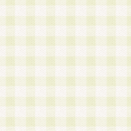
a.既に登録されている会員と同一のメールアドレ
録する場合
b.本サービスと同様のサービスを提供している企
業に従事していると思われる本人またはその家族
場合
c.その他当社が不適切と判断する場合
2.当社は、会員登録希望者を会員として承認する
した 場合、会員登録希望者による会員登録手続き
による承認後の場合であっても、会員登録の取り
の抹消を、当社が適切と判 断する方法・手段によ
とができるものとします。
3.会員登録希望者が18歳未満、成年被後見人、被
人 である場合は、親権者などの法定代理人の同意
録を行うものとします。なお、義務教育学齢に該
者については、登録時に 当社が別途定める方法に
権者による承認手続きを行うものとします。