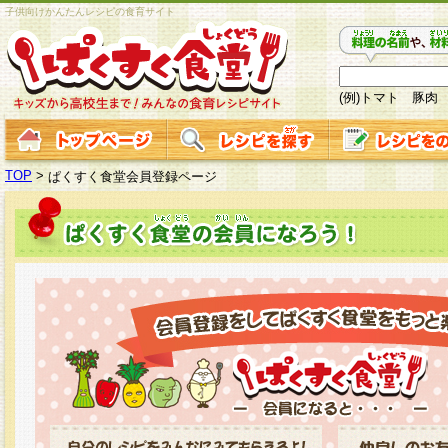
子供向けかんたんレシピの食育サイト
(例)トマト 豚肉
TOP
>
ぱくすく食堂会員登録ページ