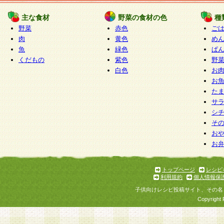
たものとみなされ、会員に対して適用されるもの
主な食材
野菜の食材の色
種
野菜
赤色
ご
5.当社がお聞きする個人情報は、すべて会員登録
肉
黄色
め
で提 供いただいたものと考えております。従って
魚
緑色
ぱ
自らの個人情報の提供を希望されない場合には、
くだもの
紫色
野
をお預かりいたしません が、提供されないことに
白色
お
商品やサービス等をご利用いただけない場合があ
お
了承ください。
た
サ
6.当社は、お客様から当社が保有している個人情
シ
そ
加・ 利用停止等を求められた場合には、ご本人様
お
て確認できた場合に限り、法令に準拠して合理的
お
いただきます。なお、開示 請求等の請求先は個人
ります。
トップページ
レシピ
利用規約
個人情報保
第2条 会員の資格
子供向けレシピ投稿サイト、その名
1.会員とは、本規約等を承諾のうえ、当社所定の
Copyright 
了し、当社が承認した者、グループとします。な
が以下に該当する場合は会員登録をすることがで