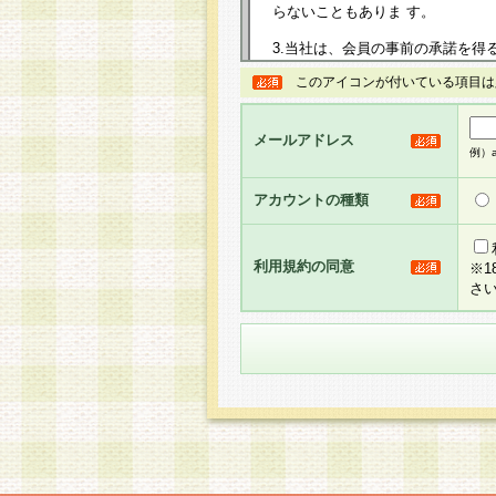
らないこともありま す。
3.当社は、会員の事前の承諾を得
規約を任意に制定、変更または修
このアイコンが付いている項目は
は、本規約においては本サイトに
して告知の案内を配信または本サ
力を生じるものとします。
メールアドレス
例）ab
4.本規約は、会員登録希望者に
の承認が完了した時点で会員によ
アカウントの種類
るものとします。
5.当社がお聞きする個人情報は、
のと考えております。従って、会
利用規約の同意
※
合には、当社はその個人情報をお
さ
社の取扱商品やサービス等をご利
い。
6.当社は、お客様から当社が保有
められた場合には、ご本人様であ
て合理的な範囲で対応させていた
せ先となります。
第2条 会員の資格
1.会員とは、本規約等を承諾の
者、グループとします。なお、会