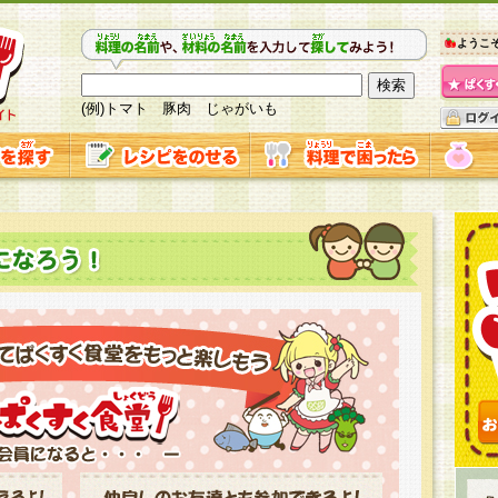
ようこ
(例)トマト 豚肉 じゃがいも