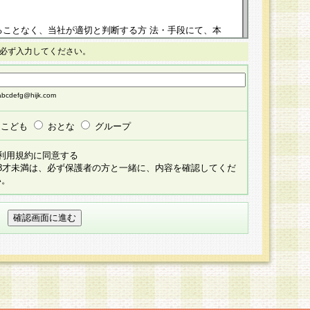
ることなく、当社が適切と判断する方 法・手段にて、本
正することができるものとします。改定後の本規約等
必ず入力してください。
掲示したときに、その 他の諸規定については、会員に対
イトに掲示したときのいずれか早い時期をもってその効
cdefg@hijk.com
よる会員登録手続きが完了し、その後の当社による会員登録
る同意があったものとみなされ、会員に対して適用され
こども
おとな
グループ
すべて会員登録希望者の自由な意思で提 供いただいたも
利用規約に同意する
員登録希望者が自らの個人情報の提供を希望されない場
18才未満は、必ず保護者の方と一緒に、内容を確認してくだ
預かりいたしません が、提供されないことによって、当
い。
用いただけない場合がありますことを予めご了承くださ
している個人情報の開示・訂正・追加・ 利用停止等を求
ることが当社にて確認できた場合に限り、法令に準拠し
だきます。なお、開示 請求等の請求先は個人情報お問合
うえ、当社所定の登録手続きを全て完了し、当社が承認した
員登録希望者が以下に該当する場合は会員登録をするこ