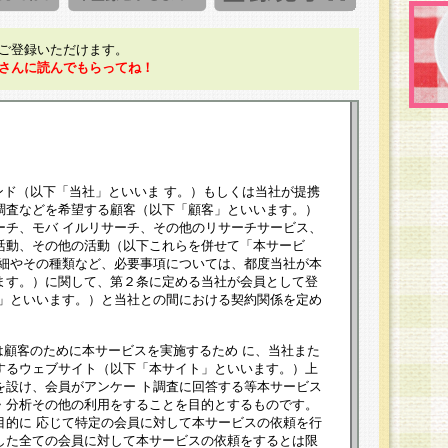
ご登録いただけます。
さんに読んでもらってね！
ンド（以下「当社」といいま す。）もしくは当社が提携
調査などを希望する顧客（以下「顧客」といいます。）
ーチ、モバ イルリサーチ、その他のリサーチサービス、
活動、その他の活動（以下これらを併せて「本サービ
詳細やその種類など、必要事項については、都度当社が本
ます。）に関して、第２条に定める当社が会員として登
員」といいます。）と当社との間における契約関係を定め
は顧客のために本サービスを実施するため に、当社また
するウェブサイト（以下「本サイト」といいます。）上
を設け、会員がアンケー ト調査に回答する等本サービス
・分析その他の利用をすることを目的とするものです。
目的に 応じて特定の会員に対して本サービスの依頼を行
した全ての会員に対して本サービスの依頼をするとは限