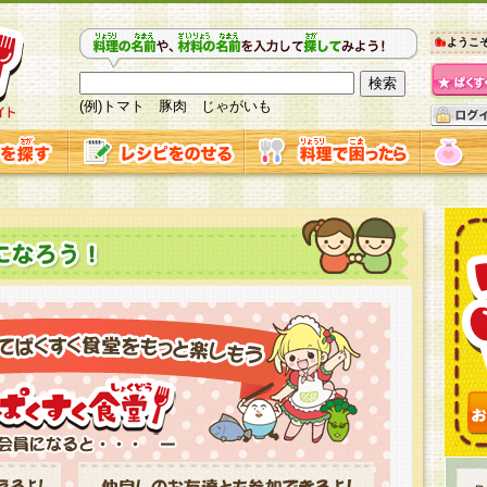
ようこ
(例)トマト 豚肉 じゃがいも