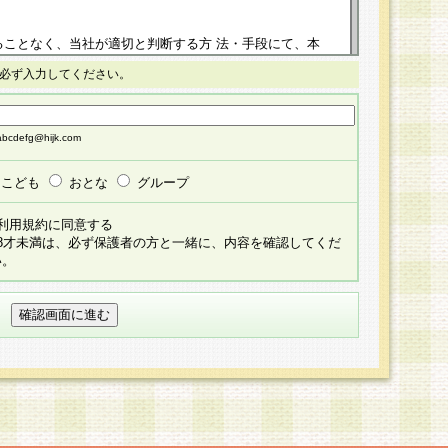
ることなく、当社が適切と判断する方 法・手段にて、本
正することができるものとします。改定後の本規約等
必ず入力してください。
掲示したときに、その 他の諸規定については、会員に対
イトに掲示したときのいずれか早い時期をもってその効
cdefg@hijk.com
よる会員登録手続きが完了し、その後の当社による会員登録
る同意があったものとみなされ、会員に対して適用され
こども
おとな
グループ
すべて会員登録希望者の自由な意思で提 供いただいたも
利用規約に同意する
員登録希望者が自らの個人情報の提供を希望されない場
18才未満は、必ず保護者の方と一緒に、内容を確認してくだ
預かりいたしません が、提供されないことによって、当
い。
用いただけない場合がありますことを予めご了承くださ
している個人情報の開示・訂正・追加・ 利用停止等を求
ることが当社にて確認できた場合に限り、法令に準拠し
だきます。なお、開示 請求等の請求先は個人情報お問合
うえ、当社所定の登録手続きを全て完了し、当社が承認した
員登録希望者が以下に該当する場合は会員登録をするこ