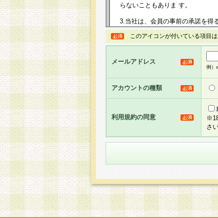
らないこともありま す。
3.当社は、会員の事前の承諾を得
規約を任意に制定、変更または修
このアイコンが付いている項目は
は、本規約においては本サイトに
して告知の案内を配信または本サ
力を生じるものとします。
メールアドレス
例）ab
4.本規約は、会員登録希望者に
の承認が完了した時点で会員によ
アカウントの種類
るものとします。
5.当社がお聞きする個人情報は、
のと考えております。従って、会
利用規約の同意
※
合には、当社はその個人情報をお
さ
社の取扱商品やサービス等をご利
い。
6.当社は、お客様から当社が保有
められた場合には、ご本人様であ
て合理的な範囲で対応させていた
せ先となります。
第2条 会員の資格
1.会員とは、本規約等を承諾の
者、グループとします。なお、会