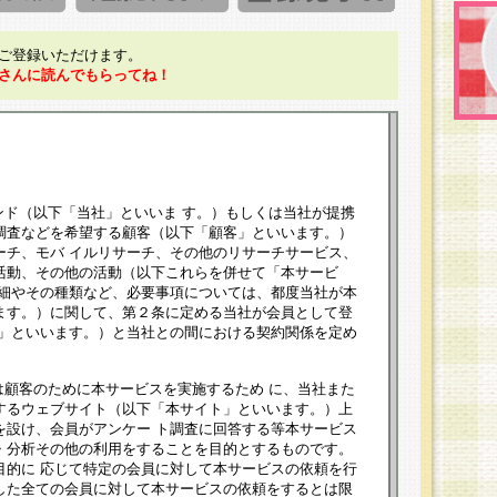
ご登録いただけます。
さんに読んでもらってね！
ンド（以下「当社」といいま す。）もしくは当社が提携
調査などを希望する顧客（以下「顧客」といいます。）
ーチ、モバ イルリサーチ、その他のリサーチサービス、
活動、その他の活動（以下これらを併せて「本サービ
詳細やその種類など、必要事項については、都度当社が本
ます。）に関して、第２条に定める当社が会員として登
員」といいます。）と当社との間における契約関係を定め
は顧客のために本サービスを実施するため に、当社また
するウェブサイト（以下「本サイト」といいます。）上
を設け、会員がアンケー ト調査に回答する等本サービス
・分析その他の利用をすることを目的とするものです。
目的に 応じて特定の会員に対して本サービスの依頼を行
した全ての会員に対して本サービスの依頼をするとは限