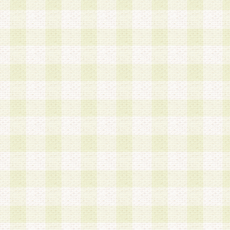
加する際には、前条に基づき当社から付与されたロ
スワードを使用するものとします。
2.登録の際に当社が付与したログインIDおよびパ
の使用に関しては、全て会員本人がその責任を負
3.会員は、当社から付与されたログインIDおよび
貸与、名義変更、売買その他形態を問わず第三者
ならないものとします。
4.当社は、会員によるログインIDおよびパスワー
盗用など第三者の利用に伴う損害の発生について
き事由の有無、その他原因の如何を問わず、一切
のとします。
第5条 会員の登録情報
1.当社は、会員の登録情報に含まれる氏名・住所
アドレス等会員個人を識別できる情報を当社が別
シーポリシー
」に基づき適切に取り扱うものとし