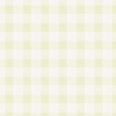
第3条 会員の登録方法
1.会員登録手続きは、会員登録希望者本人が行う
る登録は一切認められないものとします。
2.会員登録希望者は、本規約に同意の後、当社指
画 面」において、当社が指定する必要事項を入力
を行うものとします。当社は、会員登録を承認し
会員として本サービスを 受けるためのログインＩ
を付与します。
3.会員は、会員登録の際に申告する登録情報の全
いかなる虚偽の申告をも行ってはならないものと
4.会員は、複数のログインＩＤおよびパスワード
いものとします。
第4条 ログインIDおよびパスワードの管理
1.会員は、会員登録後、本サイト内にて本サービ