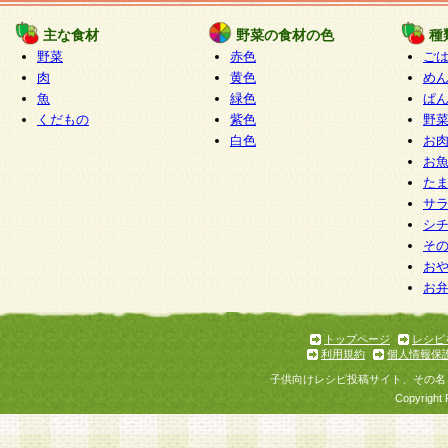
たものとみなされ、会員に対して適用されるもの
主な食材
野菜の食材の色
種
野菜
赤色
ご
5.当社がお聞きする個人情報は、すべて会員登録
肉
黄色
め
で提 供いただいたものと考えております。従って
魚
緑色
ぱ
自らの個人情報の提供を希望されない場合には、
くだもの
紫色
野
をお預かりいたしません が、提供されないことに
白色
お
商品やサービス等をご利用いただけない場合があ
お
了承ください。
た
サ
6.当社は、お客様から当社が保有している個人情
シ
そ
加・ 利用停止等を求められた場合には、ご本人様
お
て確認できた場合に限り、法令に準拠して合理的
お
いただきます。なお、開示 請求等の請求先は個人
ります。
トップページ
レシピ
利用規約
個人情報保
第2条 会員の資格
子供向けレシピ投稿サイト、その名
1.会員とは、本規約等を承諾のうえ、当社所定の
Copyright 
了し、当社が承認した者、グループとします。な
が以下に該当する場合は会員登録をすることがで