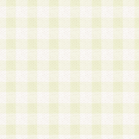
a.本サービスに係る謝礼、景品、調査サンプル品
b.会員からの電話、メール等の問い合わせなどへ
c.モバイルリサーチ、またはグループ形式による
実施もしくは運営
d.その他これらに付随する業務
4.会員は、住所、電話番号その他の登録情報につ
合は、速やかに当社所定の変更手続きを行うもの
5.当社は、必要と認めた場合、会員に対して、電
手段により登録情報の対象者が会員登録者本人で
の内容が正確であること、アンケートの回答内容
うことができるものとます。
6.会員は、会員登録後当社が定期的に行う登録情
して、当社指定の期間内に更新手続きを行うもの
該期間内に更新手続きを行わない場合、その時点
発行したポイントは失効されるものとします。