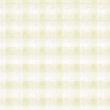
a.既に登録されている会員と同一のメールアドレ
録する場合
b.本サービスと同様のサービスを提供している企
業に従事していると思われる本人またはその家族
場合
c.その他当社が不適切と判断する場合
2.当社は、会員登録希望者を会員として承認する
した 場合、会員登録希望者による会員登録手続き
による承認後の場合であっても、会員登録の取り
の抹消を、当社が適切と判 断する方法・手段によ
とができるものとします。
3.会員登録希望者が18歳未満、成年被後見人、被
人 である場合は、親権者などの法定代理人の同意
録を行うものとします。なお、義務教育学齢に該
者については、登録時に 当社が別途定める方法に
権者による承認手続きを行うものとします。