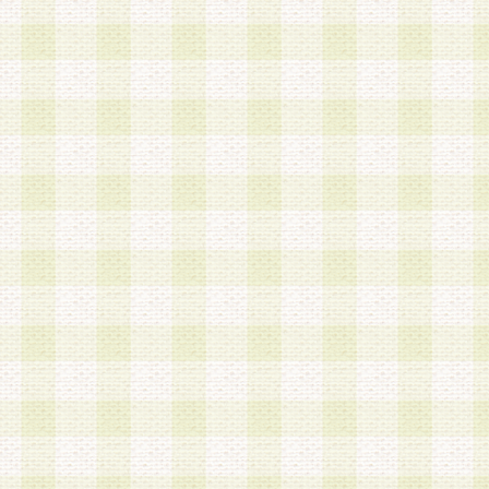
は、当該個人情報を以下の各号に定める目的に利
す。なお、これら事項以外の目的で個人情報を利
かじめ会員の同意を得たうえで利用するものとし
a.本サービスの実施または運営
b.本サービスに係る謝礼、景品、調査サンプル品
c.会員からの電話、メール等の問い合わせなどへ
d.その他これらに付随する業務
2.当社は、会員個人を識別することのできる情報
会員情報を本人の承諾なく第三者に開示すること
人を識別できる情報について第三者に開示または
社は事前に会員本人の同意を得るものとします。
3.前項の定めに拘わらず、当社は、以下の目的に
意を 得ることなく、会員個人を識別できる情報を
づき選定した委託業者に対して当社の責任におい
できるものとします。な お、当社は、当該委託業
契約を締結しこれを遵守させるとともに、本規約
の注意をもって当該情報を使用させるものとし ま