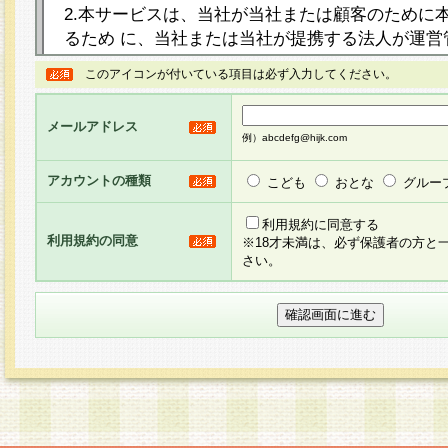
2.本サービスは、当社が当社または顧客のために
るため に、当社または当社が提携する法人が運営
ト（以下「本サイト」といいます。）上に本サー
このアイコンが付いている項目は必ず入力してください。
ージを設け、会員がアンケー ト調査に回答する等
し、その結果を当社が集計・分析その他の利用を
メールアドレス
るものです。なお、本サービスは、それぞれの目的
例）abcdefg@hijk.com
員に対して本サービスの依頼を行うこともあり、
た全ての会員に対して本サービスの依頼をすると
アカウントの種類
こども
おとな
グルー
りま す。
利用規約に同意する
利用規約の同意
※18才未満は、必ず保護者の方と
3.当社は、会員の事前の承諾を得ることなく、当
さい。
方 法・手段にて、本規約を任意に制定、変更また
きるものとします。改定後の本規約等は、本規約
に掲示したときに、その 他の諸規定については、
案内を配信または本サイトに掲示したときのいず
てその効力を生じるものとします。
4.本規約は、会員登録希望者による会員登録手続
の当社による会員登録の承認が完了した時点で会