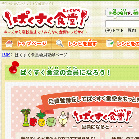
子供向けかんたんレシピの食育サイト
(例)トマト 豚肉
TOP
>
ぱくすく食堂会員登録ページ