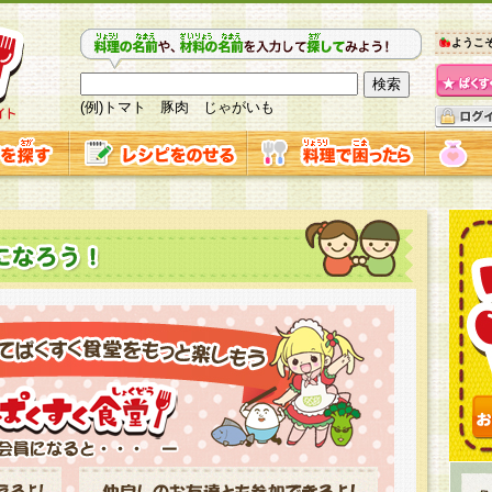
ようこ
(例)トマト 豚肉 じゃがいも