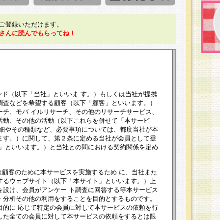
ご登録いただけます。
さんに読んでもらってね！
ンド（以下「当社」といいま す。）もしくは当社が提携
調査などを希望する顧客（以下「顧客」といいます。）
ーチ、モバ イルリサーチ、その他のリサーチサービス、
活動、その他の活動（以下これらを併せて「本サービ
詳細やその種類など、必要事項については、都度当社が本
ます。）に関して、第２条に定める当社が会員として登
員」といいます。）と当社との間における契約関係を定め
は顧客のために本サービスを実施するため に、当社また
するウェブサイト（以下「本サイト」といいます。）上
を設け、会員がアンケー ト調査に回答する等本サービス
・分析その他の利用をすることを目的とするものです。
目的に 応じて特定の会員に対して本サービスの依頼を行
した全ての会員に対して本サービスの依頼をするとは限