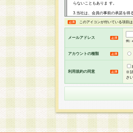
らないこともありま す。
3.当社は、会員の事前の承諾を得
規約を任意に制定、変更または修
このアイコンが付いている項目は
は、本規約においては本サイトに
して告知の案内を配信または本サ
力を生じるものとします。
メールアドレス
例）ab
4.本規約は、会員登録希望者に
の承認が完了した時点で会員によ
アカウントの種類
るものとします。
5.当社がお聞きする個人情報は、
のと考えております。従って、会
利用規約の同意
※
合には、当社はその個人情報をお
さ
社の取扱商品やサービス等をご利
い。
6.当社は、お客様から当社が保有
められた場合には、ご本人様であ
て合理的な範囲で対応させていた
せ先となります。
第2条 会員の資格
1.会員とは、本規約等を承諾の
者、グループとします。なお、会