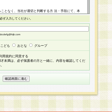
ることなく、当社が適切と判断する方 法・手段にて、本
正することができるものとします。改定後の本規約等
必ず入力してください。
掲示したときに、その 他の諸規定については、会員に対
イトに掲示したときのいずれか早い時期をもってその効
cdefg@hijk.com
よる会員登録手続きが完了し、その後の当社による会員登録
る同意があったものとみなされ、会員に対して適用され
こども
おとな
グループ
すべて会員登録希望者の自由な意思で提 供いただいたも
利用規約に同意する
員登録希望者が自らの個人情報の提供を希望されない場
18才未満は、必ず保護者の方と一緒に、内容を確認してくだ
預かりいたしません が、提供されないことによって、当
い。
用いただけない場合がありますことを予めご了承くださ
している個人情報の開示・訂正・追加・ 利用停止等を求
ることが当社にて確認できた場合に限り、法令に準拠し
だきます。なお、開示 請求等の請求先は個人情報お問合
うえ、当社所定の登録手続きを全て完了し、当社が承認した
員登録希望者が以下に該当する場合は会員登録をするこ