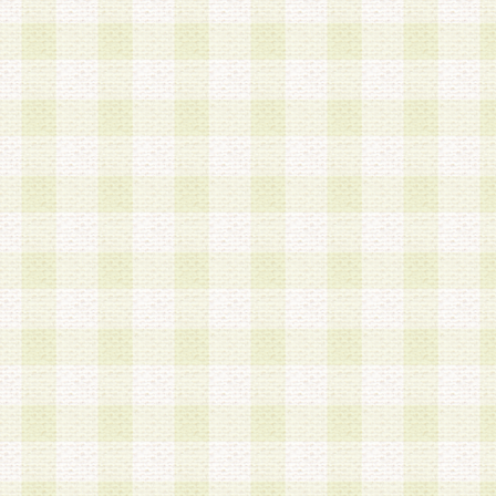
第3条 会員の登録方法
1.会員登録手続きは、会員登録希望者本人が行う
る登録は一切認められないものとします。
2.会員登録希望者は、本規約に同意の後、当社指
画 面」において、当社が指定する必要事項を入力
を行うものとします。当社は、会員登録を承認し
会員として本サービスを 受けるためのログインＩ
を付与します。
3.会員は、会員登録の際に申告する登録情報の全
いかなる虚偽の申告をも行ってはならないものと
4.会員は、複数のログインＩＤおよびパスワード
いものとします。
第4条 ログインIDおよびパスワードの管理
1.会員は、会員登録後、本サイト内にて本サービ