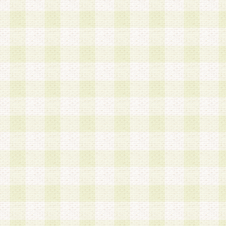
は、当該個人情報を以下の各号に定める目的に利
す。なお、これら事項以外の目的で個人情報を利
かじめ会員の同意を得たうえで利用するものとし
a.本サービスの実施または運営
b.本サービスに係る謝礼、景品、調査サンプル品
c.会員からの電話、メール等の問い合わせなどへ
d.その他これらに付随する業務
2.当社は、会員個人を識別することのできる情報
会員情報を本人の承諾なく第三者に開示すること
人を識別できる情報について第三者に開示または
社は事前に会員本人の同意を得るものとします。
3.前項の定めに拘わらず、当社は、以下の目的に
意を 得ることなく、会員個人を識別できる情報を
づき選定した委託業者に対して当社の責任におい
できるものとします。な お、当社は、当該委託業
契約を締結しこれを遵守させるとともに、本規約
の注意をもって当該情報を使用させるものとし ま