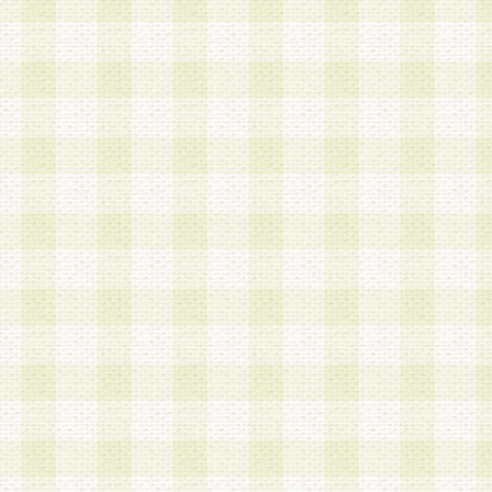
加する際には、前条に基づき当社から付与されたロ
スワードを使用するものとします。
2.登録の際に当社が付与したログインIDおよびパ
の使用に関しては、全て会員本人がその責任を負
3.会員は、当社から付与されたログインIDおよび
貸与、名義変更、売買その他形態を問わず第三者
ならないものとします。
4.当社は、会員によるログインIDおよびパスワー
盗用など第三者の利用に伴う損害の発生について
き事由の有無、その他原因の如何を問わず、一切
のとします。
第5条 会員の登録情報
1.当社は、会員の登録情報に含まれる氏名・住所
アドレス等会員個人を識別できる情報を当社が別
シーポリシー
」に基づき適切に取り扱うものとし