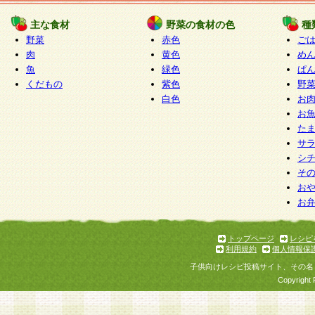
たものとみなされ、会員に対して適用されるもの
主な食材
野菜の食材の色
種
野菜
赤色
ご
5.当社がお聞きする個人情報は、すべて会員登録
肉
黄色
め
で提 供いただいたものと考えております。従って
魚
緑色
ぱ
自らの個人情報の提供を希望されない場合には、
くだもの
紫色
野
をお預かりいたしません が、提供されないことに
白色
お
商品やサービス等をご利用いただけない場合があ
お
了承ください。
た
サ
6.当社は、お客様から当社が保有している個人情
シ
そ
加・ 利用停止等を求められた場合には、ご本人様
お
て確認できた場合に限り、法令に準拠して合理的
お
いただきます。なお、開示 請求等の請求先は個人
ります。
トップページ
レシピ
利用規約
個人情報保
第2条 会員の資格
子供向けレシピ投稿サイト、その名
1.会員とは、本規約等を承諾のうえ、当社所定の
Copyright 
了し、当社が承認した者、グループとします。な
が以下に該当する場合は会員登録をすることがで