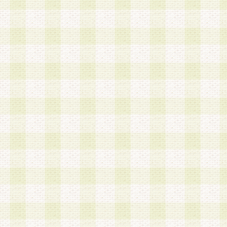
a.既に登録されている会員と同一のメールアドレ
録する場合
b.本サービスと同様のサービスを提供している企
業に従事していると思われる本人またはその家族
場合
c.その他当社が不適切と判断する場合
2.当社は、会員登録希望者を会員として承認する
した 場合、会員登録希望者による会員登録手続き
による承認後の場合であっても、会員登録の取り
の抹消を、当社が適切と判 断する方法・手段によ
とができるものとします。
3.会員登録希望者が18歳未満、成年被後見人、被
人 である場合は、親権者などの法定代理人の同意
録を行うものとします。なお、義務教育学齢に該
者については、登録時に 当社が別途定める方法に
権者による承認手続きを行うものとします。