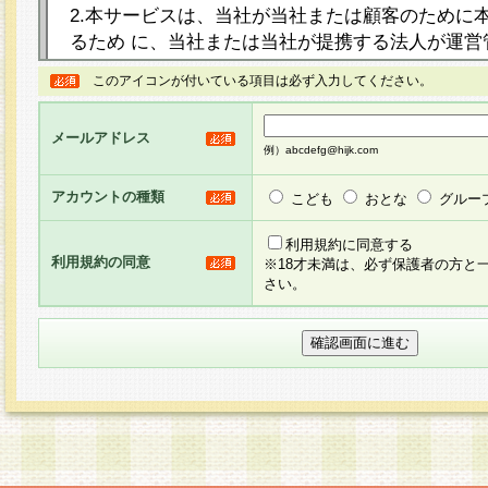
2.本サービスは、当社が当社または顧客のために
るため に、当社または当社が提携する法人が運営
ト（以下「本サイト」といいます。）上に本サー
このアイコンが付いている項目は必ず入力してください。
ージを設け、会員がアンケー ト調査に回答する等
し、その結果を当社が集計・分析その他の利用を
メールアドレス
るものです。なお、本サービスは、それぞれの目的
例）abcdefg@hijk.com
員に対して本サービスの依頼を行うこともあり、
た全ての会員に対して本サービスの依頼をすると
アカウントの種類
こども
おとな
グルー
りま す。
利用規約に同意する
利用規約の同意
※18才未満は、必ず保護者の方と
3.当社は、会員の事前の承諾を得ることなく、当
さい。
方 法・手段にて、本規約を任意に制定、変更また
きるものとします。改定後の本規約等は、本規約
に掲示したときに、その 他の諸規定については、
案内を配信または本サイトに掲示したときのいず
てその効力を生じるものとします。
4.本規約は、会員登録希望者による会員登録手続
の当社による会員登録の承認が完了した時点で会