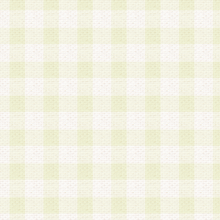
a.本サービスに係る謝礼、景品、調査サンプル品
b.会員からの電話、メール等の問い合わせなどへ
c.モバイルリサーチ、またはグループ形式による
実施もしくは運営
d.その他これらに付随する業務
4.会員は、住所、電話番号その他の登録情報につ
合は、速やかに当社所定の変更手続きを行うもの
5.当社は、必要と認めた場合、会員に対して、電
手段により登録情報の対象者が会員登録者本人で
の内容が正確であること、アンケートの回答内容
うことができるものとます。
6.会員は、会員登録後当社が定期的に行う登録情
して、当社指定の期間内に更新手続きを行うもの
該期間内に更新手続きを行わない場合、その時点
発行したポイントは失効されるものとします。