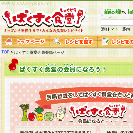
子供向けかんたんレシピの食育サイト
(例)トマト 豚肉
TOP
>
ぱくすく食堂会員登録ページ