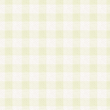
a.既に登録されている会員と同一のメールアドレ
録する場合
b.本サービスと同様のサービスを提供している企
業に従事していると思われる本人またはその家族
場合
c.その他当社が不適切と判断する場合
2.当社は、会員登録希望者を会員として承認する
した 場合、会員登録希望者による会員登録手続き
による承認後の場合であっても、会員登録の取り
の抹消を、当社が適切と判 断する方法・手段によ
とができるものとします。
3.会員登録希望者が18歳未満、成年被後見人、被
人 である場合は、親権者などの法定代理人の同意
録を行うものとします。なお、義務教育学齢に該
者については、登録時に 当社が別途定める方法に
権者による承認手続きを行うものとします。