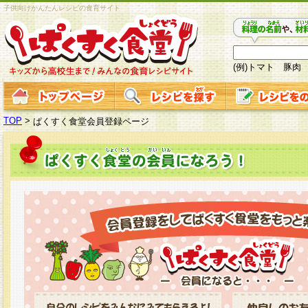
子供向けかんたんレシピの食育サイト
(例)トマト 豚肉
TOP
>
ぱくすく食堂会員登録ページ