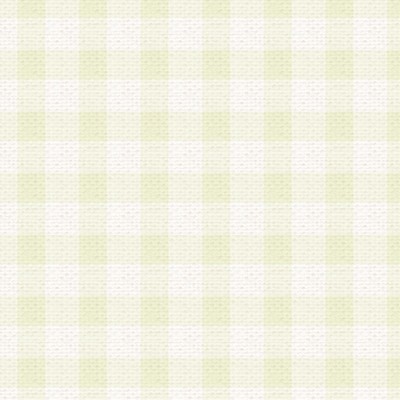
加する際には、前条に基づき当社から付与されたロ
スワードを使用するものとします。
2.登録の際に当社が付与したログインIDおよびパ
の使用に関しては、全て会員本人がその責任を負
3.会員は、当社から付与されたログインIDおよび
貸与、名義変更、売買その他形態を問わず第三者
ならないものとします。
4.当社は、会員によるログインIDおよびパスワー
盗用など第三者の利用に伴う損害の発生について
き事由の有無、その他原因の如何を問わず、一切
のとします。
第5条 会員の登録情報
1.当社は、会員の登録情報に含まれる氏名・住所
アドレス等会員個人を識別できる情報を当社が別
シーポリシー
」に基づき適切に取り扱うものとし