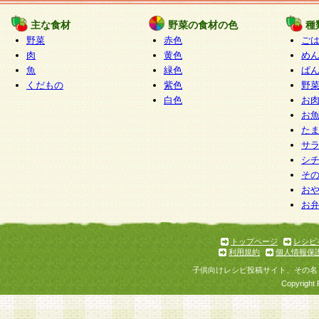
たものとみなされ、会員に対して適用されるもの
主な食材
野菜の食材の色
種
野菜
赤色
ご
5.当社がお聞きする個人情報は、すべて会員登録
肉
黄色
め
で提 供いただいたものと考えております。従って
魚
緑色
ぱ
自らの個人情報の提供を希望されない場合には、
くだもの
紫色
野
をお預かりいたしません が、提供されないことに
白色
お
商品やサービス等をご利用いただけない場合があ
お
了承ください。
た
サ
6.当社は、お客様から当社が保有している個人情
シ
そ
加・ 利用停止等を求められた場合には、ご本人様
お
て確認できた場合に限り、法令に準拠して合理的
お
いただきます。なお、開示 請求等の請求先は個人
ります。
トップページ
レシピ
利用規約
個人情報保
第2条 会員の資格
子供向けレシピ投稿サイト、その名
1.会員とは、本規約等を承諾のうえ、当社所定の
Copyright 
了し、当社が承認した者、グループとします。な
が以下に該当する場合は会員登録をすることがで