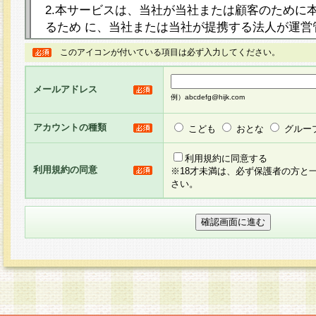
2.本サービスは、当社が当社または顧客のために
るため に、当社または当社が提携する法人が運営
ト（以下「本サイト」といいます。）上に本サー
このアイコンが付いている項目は必ず入力してください。
ージを設け、会員がアンケー ト調査に回答する等
し、その結果を当社が集計・分析その他の利用を
メールアドレス
るものです。なお、本サービスは、それぞれの目的
例）abcdefg@hijk.com
員に対して本サービスの依頼を行うこともあり、
た全ての会員に対して本サービスの依頼をすると
アカウントの種類
こども
おとな
グルー
りま す。
利用規約に同意する
利用規約の同意
※18才未満は、必ず保護者の方と
3.当社は、会員の事前の承諾を得ることなく、当
さい。
方 法・手段にて、本規約を任意に制定、変更また
きるものとします。改定後の本規約等は、本規約
に掲示したときに、その 他の諸規定については、
案内を配信または本サイトに掲示したときのいず
てその効力を生じるものとします。
4.本規約は、会員登録希望者による会員登録手続
の当社による会員登録の承認が完了した時点で会