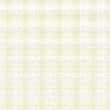
a.本サービスに係る謝礼、景品、調査サンプル品
b.会員からの電話、メール等の問い合わせなどへ
c.モバイルリサーチ、またはグループ形式による
実施もしくは運営
d.その他これらに付随する業務
4.会員は、住所、電話番号その他の登録情報につ
合は、速やかに当社所定の変更手続きを行うもの
5.当社は、必要と認めた場合、会員に対して、電
手段により登録情報の対象者が会員登録者本人で
の内容が正確であること、アンケートの回答内容
うことができるものとます。
6.会員は、会員登録後当社が定期的に行う登録情
して、当社指定の期間内に更新手続きを行うもの
該期間内に更新手続きを行わない場合、その時点
発行したポイントは失効されるものとします。