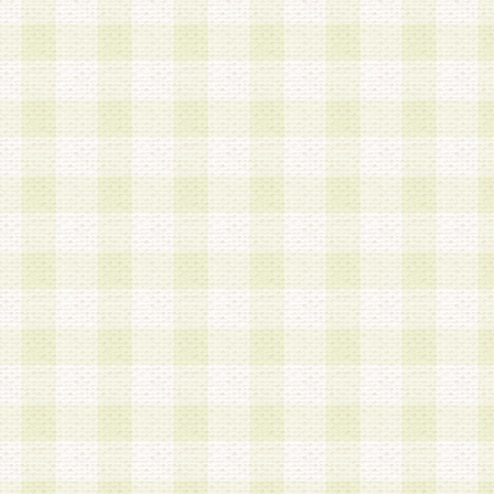
は、当該個人情報を以下の各号に定める目的に利
す。なお、これら事項以外の目的で個人情報を利
かじめ会員の同意を得たうえで利用するものとし
a.本サービスの実施または運営
b.本サービスに係る謝礼、景品、調査サンプル品
c.会員からの電話、メール等の問い合わせなどへ
d.その他これらに付随する業務
2.当社は、会員個人を識別することのできる情報
会員情報を本人の承諾なく第三者に開示すること
人を識別できる情報について第三者に開示または
社は事前に会員本人の同意を得るものとします。
3.前項の定めに拘わらず、当社は、以下の目的に
意を 得ることなく、会員個人を識別できる情報を
づき選定した委託業者に対して当社の責任におい
できるものとします。な お、当社は、当該委託業
契約を締結しこれを遵守させるとともに、本規約
の注意をもって当該情報を使用させるものとし ま