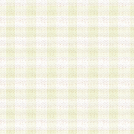
第3条 会員の登録方法
1.会員登録手続きは、会員登録希望者本人が行う
る登録は一切認められないものとします。
2.会員登録希望者は、本規約に同意の後、当社指
画 面」において、当社が指定する必要事項を入力
を行うものとします。当社は、会員登録を承認し
会員として本サービスを 受けるためのログインＩ
を付与します。
3.会員は、会員登録の際に申告する登録情報の全
いかなる虚偽の申告をも行ってはならないものと
4.会員は、複数のログインＩＤおよびパスワード
いものとします。
第4条 ログインIDおよびパスワードの管理
1.会員は、会員登録後、本サイト内にて本サービ