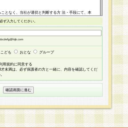
ることなく、当社が適切と判断する方 法・手段にて、本
正することができるものとします。改定後の本規約等
必ず入力してください。
掲示したときに、その 他の諸規定については、会員に対
イトに掲示したときのいずれか早い時期をもってその効
cdefg@hijk.com
よる会員登録手続きが完了し、その後の当社による会員登録
る同意があったものとみなされ、会員に対して適用され
こども
おとな
グループ
すべて会員登録希望者の自由な意思で提 供いただいたも
利用規約に同意する
員登録希望者が自らの個人情報の提供を希望されない場
18才未満は、必ず保護者の方と一緒に、内容を確認してくだ
預かりいたしません が、提供されないことによって、当
い。
用いただけない場合がありますことを予めご了承くださ
している個人情報の開示・訂正・追加・ 利用停止等を求
ることが当社にて確認できた場合に限り、法令に準拠し
だきます。なお、開示 請求等の請求先は個人情報お問合
うえ、当社所定の登録手続きを全て完了し、当社が承認した
員登録希望者が以下に該当する場合は会員登録をするこ