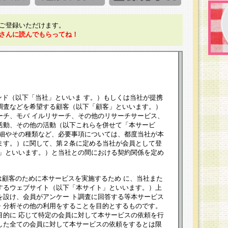
ご登録いただけます。
さんに読んでもらってね！
ンド（以下「当社」といいま す。）もしくは当社が提携
調査などを希望する顧客（以下「顧客」といいます。）
ーチ、モバ イルリサーチ、その他のリサーチサービス、
活動、その他の活動（以下これらを併せて「本サービ
詳細やその種類など、必要事項については、都度当社が本
ます。）に関して、第２条に定める当社が会員として登
員」といいます。）と当社との間における契約関係を定め
は顧客のために本サービスを実施するため に、当社また
するウェブサイト（以下「本サイト」といいます。）上
を設け、会員がアンケー ト調査に回答する等本サービス
・分析その他の利用をすることを目的とするものです。
目的に 応じて特定の会員に対して本サービスの依頼を行
した全ての会員に対して本サービスの依頼をするとは限