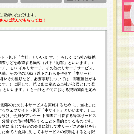
ご登録いただけます。
さんに読んでもらってね！
ンド（以下「当社」といいま す。）もしくは当社が提携
調査などを希望する顧客（以下「顧客」といいます。）
ーチ、モバ イルリサーチ、その他のリサーチサービス、
活動、その他の活動（以下これらを併せて「本サービ
詳細やその種類など、必要事項については、都度当社が本
ます。）に関して、第２条に定める当社が会員として登
員」といいます。）と当社との間における契約関係を定め
は顧客のために本サービスを実施するため に、当社また
するウェブサイト（以下「本サイト」といいます。）上
を設け、会員がアンケー ト調査に回答する等本サービス
・分析その他の利用をすることを目的とするものです。
目的に 応じて特定の会員に対して本サービスの依頼を行
した全ての会員に対して本サービスの依頼をするとは限