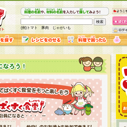
ようこ
(例)トマト 豚肉 じゃがいも