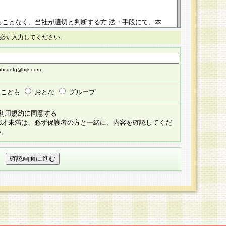
ることなく、当社が適切と判断する方 法・手段にて、本
正することができるものとします。改定後の本規約等
必ず入力してください。
掲示したときに、その 他の諸規定については、会員に対
イトに掲示したときのいずれか早い時期をもってその効
cdefg@hijk.com
よる会員登録手続きが完了し、その後の当社による会員登録
る同意があったものとみなされ、会員に対して適用され
こども
おとな
グループ
すべて会員登録希望者の自由な意思で提 供いただいたも
利用規約に同意する
員登録希望者が自らの個人情報の提供を希望されない場
18才未満は、必ず保護者の方と一緒に、内容を確認してくだ
預かりいたしません が、提供されないことによって、当
い。
用いただけない場合がありますことを予めご了承くださ
している個人情報の開示・訂正・追加・ 利用停止等を求
ることが当社にて確認できた場合に限り、法令に準拠し
だきます。なお、開示 請求等の請求先は個人情報お問合
うえ、当社所定の登録手続きを全て完了し、当社が承認した
員登録希望者が以下に該当する場合は会員登録をするこ