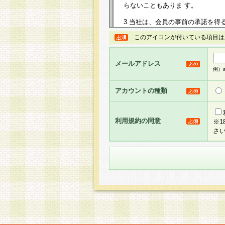
らないこともありま す。
3.当社は、会員の事前の承諾を得
規約を任意に制定、変更または修
このアイコンが付いている項目は
は、本規約においては本サイトに
して告知の案内を配信または本サ
力を生じるものとします。
メールアドレス
例）ab
4.本規約は、会員登録希望者に
の承認が完了した時点で会員によ
アカウントの種類
るものとします。
5.当社がお聞きする個人情報は、
のと考えております。従って、会
利用規約の同意
※
合には、当社はその個人情報をお
さ
社の取扱商品やサービス等をご利
い。
6.当社は、お客様から当社が保有
められた場合には、ご本人様であ
て合理的な範囲で対応させていた
せ先となります。
第2条 会員の資格
1.会員とは、本規約等を承諾の
者、グループとします。なお、会