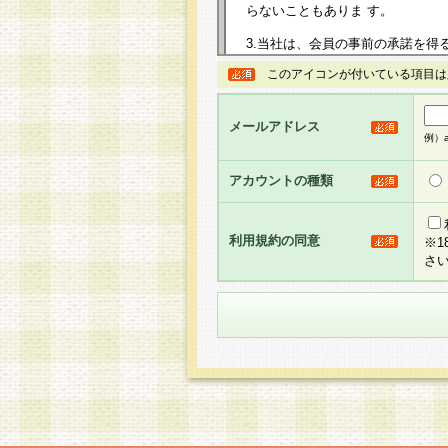
らないこともありま す。
3.当社は、会員の事前の承諾を得
規約を任意に制定、変更または修
このアイコンが付いている項目は
は、本規約においては本サイトに
して告知の案内を配信または本サ
力を生じるものとします。
メールアドレス
例）ab
4.本規約は、会員登録希望者に
の承認が完了した時点で会員によ
アカウントの種類
るものとします。
5.当社がお聞きする個人情報は、
のと考えております。従って、会
利用規約の同意
※
合には、当社はその個人情報をお
さ
社の取扱商品やサービス等をご利
い。
6.当社は、お客様から当社が保有
められた場合には、ご本人様であ
て合理的な範囲で対応させていた
せ先となります。
第2条 会員の資格
1.会員とは、本規約等を承諾の
者、グループとします。なお、会