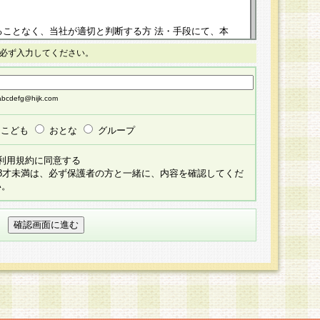
ることなく、当社が適切と判断する方 法・手段にて、本
正することができるものとします。改定後の本規約等
必ず入力してください。
掲示したときに、その 他の諸規定については、会員に対
イトに掲示したときのいずれか早い時期をもってその効
cdefg@hijk.com
よる会員登録手続きが完了し、その後の当社による会員登録
る同意があったものとみなされ、会員に対して適用され
こども
おとな
グループ
すべて会員登録希望者の自由な意思で提 供いただいたも
利用規約に同意する
員登録希望者が自らの個人情報の提供を希望されない場
18才未満は、必ず保護者の方と一緒に、内容を確認してくだ
預かりいたしません が、提供されないことによって、当
い。
用いただけない場合がありますことを予めご了承くださ
している個人情報の開示・訂正・追加・ 利用停止等を求
ることが当社にて確認できた場合に限り、法令に準拠し
だきます。なお、開示 請求等の請求先は個人情報お問合
うえ、当社所定の登録手続きを全て完了し、当社が承認した
員登録希望者が以下に該当する場合は会員登録をするこ