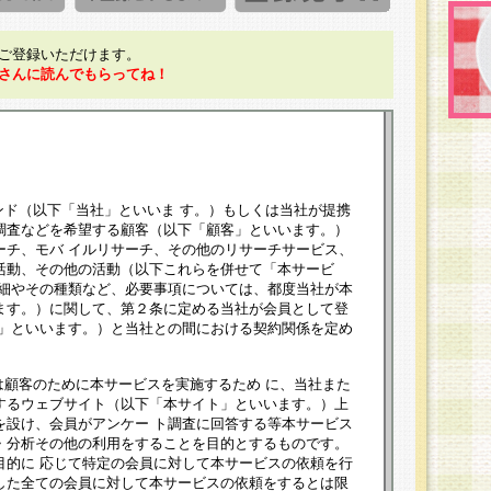
ご登録いただけます。
さんに読んでもらってね！
ンド（以下「当社」といいま す。）もしくは当社が提携
調査などを希望する顧客（以下「顧客」といいます。）
ーチ、モバ イルリサーチ、その他のリサーチサービス、
活動、その他の活動（以下これらを併せて「本サービ
詳細やその種類など、必要事項については、都度当社が本
ます。）に関して、第２条に定める当社が会員として登
員」といいます。）と当社との間における契約関係を定め
は顧客のために本サービスを実施するため に、当社また
するウェブサイト（以下「本サイト」といいます。）上
を設け、会員がアンケー ト調査に回答する等本サービス
・分析その他の利用をすることを目的とするものです。
目的に 応じて特定の会員に対して本サービスの依頼を行
した全ての会員に対して本サービスの依頼をするとは限