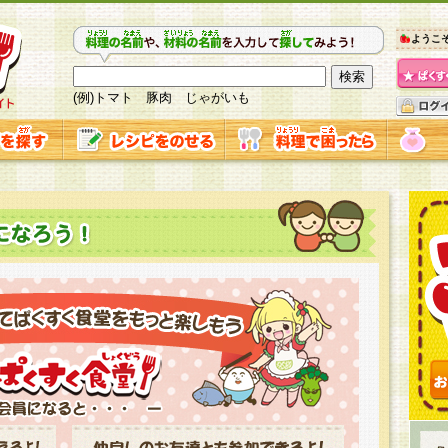
ようこ
(例)トマト 豚肉 じゃがいも