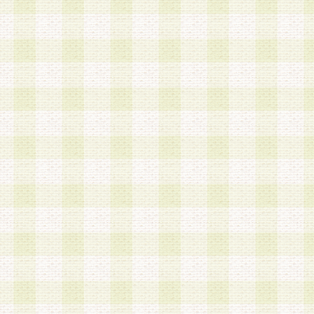
加する際には、前条に基づき当社から付与されたロ
スワードを使用するものとします。
2.登録の際に当社が付与したログインIDおよびパ
の使用に関しては、全て会員本人がその責任を負
3.会員は、当社から付与されたログインIDおよび
貸与、名義変更、売買その他形態を問わず第三者
ならないものとします。
4.当社は、会員によるログインIDおよびパスワー
盗用など第三者の利用に伴う損害の発生について
き事由の有無、その他原因の如何を問わず、一切
のとします。
第5条 会員の登録情報
1.当社は、会員の登録情報に含まれる氏名・住所
アドレス等会員個人を識別できる情報を当社が別
シーポリシー
」に基づき適切に取り扱うものとし