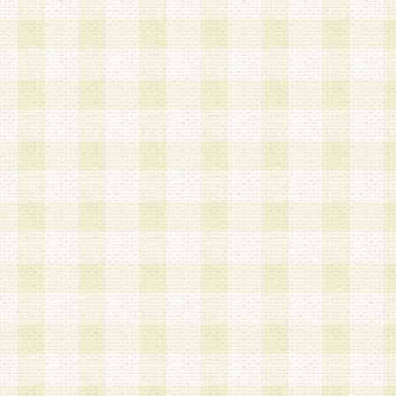
は、当該個人情報を以下の各号に定める目的に利
す。なお、これら事項以外の目的で個人情報を利
かじめ会員の同意を得たうえで利用するものとし
a.本サービスの実施または運営
b.本サービスに係る謝礼、景品、調査サンプル品
c.会員からの電話、メール等の問い合わせなどへ
d.その他これらに付随する業務
2.当社は、会員個人を識別することのできる情報
会員情報を本人の承諾なく第三者に開示すること
人を識別できる情報について第三者に開示または
社は事前に会員本人の同意を得るものとします。
3.前項の定めに拘わらず、当社は、以下の目的に
意を 得ることなく、会員個人を識別できる情報を
づき選定した委託業者に対して当社の責任におい
できるものとします。な お、当社は、当該委託業
契約を締結しこれを遵守させるとともに、本規約
の注意をもって当該情報を使用させるものとし ま