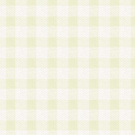
a.既に登録されている会員と同一のメールアドレ
録する場合
b.本サービスと同様のサービスを提供している企
業に従事していると思われる本人またはその家族
場合
c.その他当社が不適切と判断する場合
2.当社は、会員登録希望者を会員として承認する
した 場合、会員登録希望者による会員登録手続き
による承認後の場合であっても、会員登録の取り
の抹消を、当社が適切と判 断する方法・手段によ
とができるものとします。
3.会員登録希望者が18歳未満、成年被後見人、被
人 である場合は、親権者などの法定代理人の同意
録を行うものとします。なお、義務教育学齢に該
者については、登録時に 当社が別途定める方法に
権者による承認手続きを行うものとします。