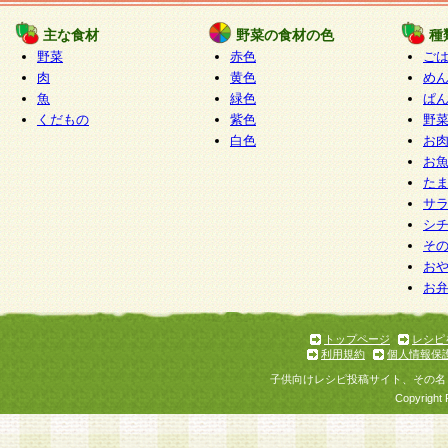
たものとみなされ、会員に対して適用されるもの
主な食材
野菜の食材の色
種
野菜
赤色
ご
5.当社がお聞きする個人情報は、すべて会員登録
肉
黄色
め
で提 供いただいたものと考えております。従って
魚
緑色
ぱ
自らの個人情報の提供を希望されない場合には、
くだもの
紫色
野
をお預かりいたしません が、提供されないことに
白色
お
商品やサービス等をご利用いただけない場合があ
お
了承ください。
た
サ
6.当社は、お客様から当社が保有している個人情
シ
そ
加・ 利用停止等を求められた場合には、ご本人様
お
て確認できた場合に限り、法令に準拠して合理的
お
いただきます。なお、開示 請求等の請求先は個人
ります。
トップページ
レシピ
利用規約
個人情報保
第2条 会員の資格
子供向けレシピ投稿サイト、その名
1.会員とは、本規約等を承諾のうえ、当社所定の
Copyright 
了し、当社が承認した者、グループとします。な
が以下に該当する場合は会員登録をすることがで