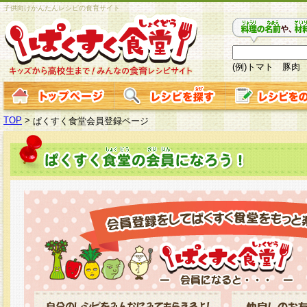
子供向けかんたんレシピの食育サイト
(例)トマト 豚肉
TOP
>
ぱくすく食堂会員登録ページ