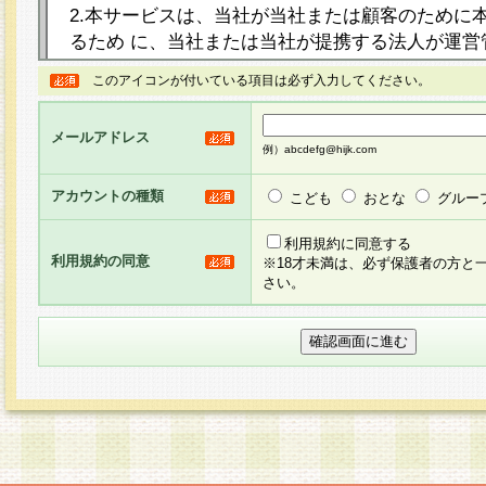
2.本サービスは、当社が当社または顧客のために
るため に、当社または当社が提携する法人が運営
ト（以下「本サイト」といいます。）上に本サー
このアイコンが付いている項目は必ず入力してください。
ージを設け、会員がアンケー ト調査に回答する等
し、その結果を当社が集計・分析その他の利用を
メールアドレス
るものです。なお、本サービスは、それぞれの目的
例）abcdefg@hijk.com
員に対して本サービスの依頼を行うこともあり、
た全ての会員に対して本サービスの依頼をすると
アカウントの種類
こども
おとな
グルー
りま す。
利用規約に同意する
利用規約の同意
※18才未満は、必ず保護者の方と
3.当社は、会員の事前の承諾を得ることなく、当
さい。
方 法・手段にて、本規約を任意に制定、変更また
きるものとします。改定後の本規約等は、本規約
に掲示したときに、その 他の諸規定については、
案内を配信または本サイトに掲示したときのいず
てその効力を生じるものとします。
4.本規約は、会員登録希望者による会員登録手続
の当社による会員登録の承認が完了した時点で会