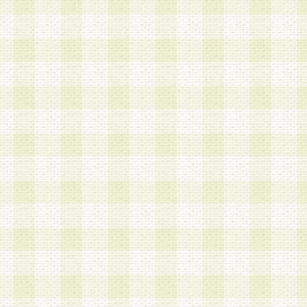
a.本サービスに係る謝礼、景品、調査サンプル品
b.会員からの電話、メール等の問い合わせなどへ
c.モバイルリサーチ、またはグループ形式による
実施もしくは運営
d.その他これらに付随する業務
4.会員は、住所、電話番号その他の登録情報につ
合は、速やかに当社所定の変更手続きを行うもの
5.当社は、必要と認めた場合、会員に対して、電
手段により登録情報の対象者が会員登録者本人で
の内容が正確であること、アンケートの回答内容
うことができるものとます。
6.会員は、会員登録後当社が定期的に行う登録情
して、当社指定の期間内に更新手続きを行うもの
該期間内に更新手続きを行わない場合、その時点
発行したポイントは失効されるものとします。