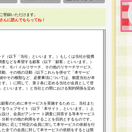
ご登録いただけます。
さんに読んでもらってね！
ンド（以下「当社」といいま す。）もしくは当社が提携
調査などを希望する顧客（以下「顧客」といいます。）
ーチ、モバ イルリサーチ、その他のリサーチサービス、
活動、その他の活動（以下これらを併せて「本サービ
詳細やその種類など、必要事項については、都度当社が本
ます。）に関して、第２条に定める当社が会員として登
員」といいます。）と当社との間における契約関係を定め
は顧客のために本サービスを実施するため に、当社また
するウェブサイト（以下「本サイト」といいます。）上
を設け、会員がアンケー ト調査に回答する等本サービス
・分析その他の利用をすることを目的とするものです。
目的に 応じて特定の会員に対して本サービスの依頼を行
した全ての会員に対して本サービスの依頼をするとは限