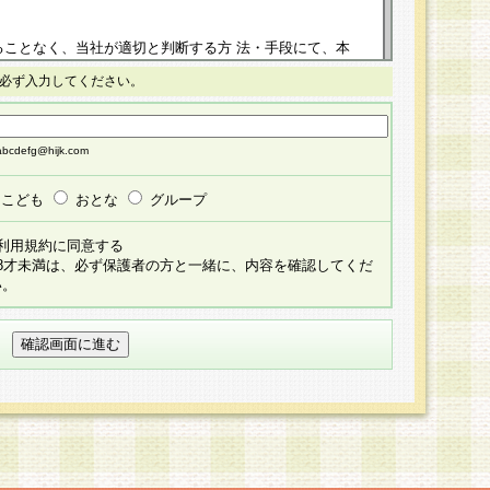
ることなく、当社が適切と判断する方 法・手段にて、本
正することができるものとします。改定後の本規約等
必ず入力してください。
掲示したときに、その 他の諸規定については、会員に対
イトに掲示したときのいずれか早い時期をもってその効
cdefg@hijk.com
よる会員登録手続きが完了し、その後の当社による会員登録
る同意があったものとみなされ、会員に対して適用され
こども
おとな
グループ
すべて会員登録希望者の自由な意思で提 供いただいたも
利用規約に同意する
員登録希望者が自らの個人情報の提供を希望されない場
18才未満は、必ず保護者の方と一緒に、内容を確認してくだ
預かりいたしません が、提供されないことによって、当
い。
用いただけない場合がありますことを予めご了承くださ
している個人情報の開示・訂正・追加・ 利用停止等を求
ることが当社にて確認できた場合に限り、法令に準拠し
だきます。なお、開示 請求等の請求先は個人情報お問合
うえ、当社所定の登録手続きを全て完了し、当社が承認した
員登録希望者が以下に該当する場合は会員登録をするこ