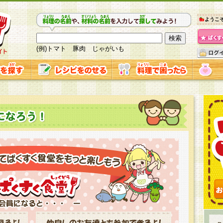
ようこ
(例)トマト 豚肉 じゃがいも