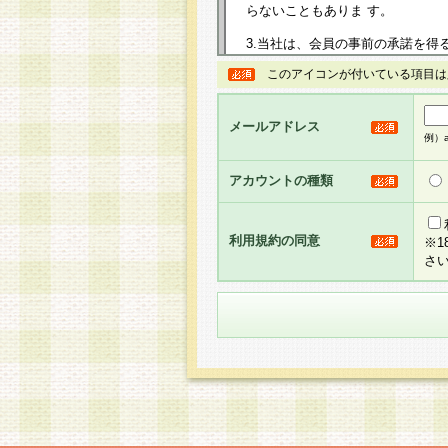
らないこともありま す。
3.当社は、会員の事前の承諾を得
規約を任意に制定、変更または修
このアイコンが付いている項目は
は、本規約においては本サイトに
して告知の案内を配信または本サ
力を生じるものとします。
メールアドレス
例）ab
4.本規約は、会員登録希望者に
の承認が完了した時点で会員によ
アカウントの種類
るものとします。
5.当社がお聞きする個人情報は、
のと考えております。従って、会
利用規約の同意
※
合には、当社はその個人情報をお
さ
社の取扱商品やサービス等をご利
い。
6.当社は、お客様から当社が保有
められた場合には、ご本人様であ
て合理的な範囲で対応させていた
せ先となります。
第2条 会員の資格
1.会員とは、本規約等を承諾の
者、グループとします。なお、会