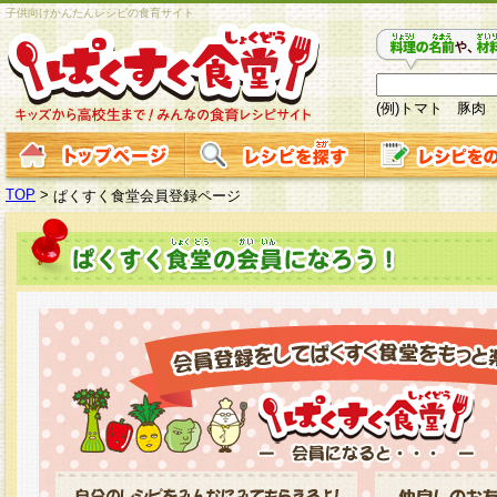
子供向けかんたんレシピの食育サイト
(例)トマト 豚肉
TOP
>
ぱくすく食堂会員登録ページ