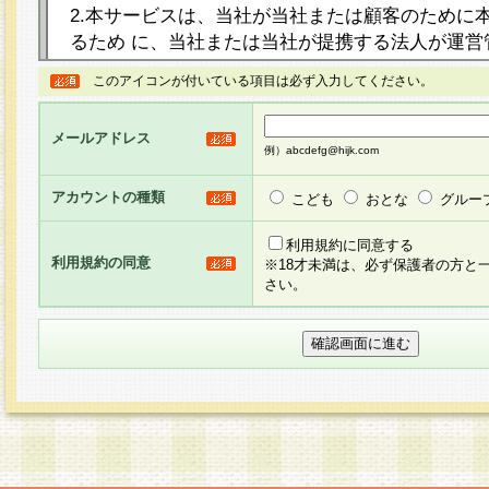
2.本サービスは、当社が当社または顧客のために
るため に、当社または当社が提携する法人が運営
ト（以下「本サイト」といいます。）上に本サー
このアイコンが付いている項目は必ず入力してください。
ージを設け、会員がアンケー ト調査に回答する等
し、その結果を当社が集計・分析その他の利用を
メールアドレス
るものです。なお、本サービスは、それぞれの目的
例）abcdefg@hijk.com
員に対して本サービスの依頼を行うこともあり、
た全ての会員に対して本サービスの依頼をすると
アカウントの種類
こども
おとな
グルー
りま す。
利用規約に同意する
利用規約の同意
※18才未満は、必ず保護者の方と
3.当社は、会員の事前の承諾を得ることなく、当
さい。
方 法・手段にて、本規約を任意に制定、変更また
きるものとします。改定後の本規約等は、本規約
に掲示したときに、その 他の諸規定については、
案内を配信または本サイトに掲示したときのいず
てその効力を生じるものとします。
4.本規約は、会員登録希望者による会員登録手続
の当社による会員登録の承認が完了した時点で会