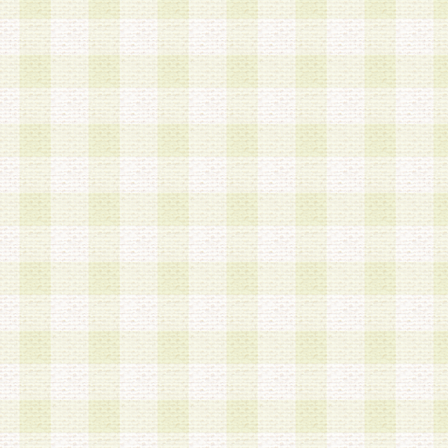
a.既に登録されている会員と同一のメールアドレ
録する場合
b.本サービスと同様のサービスを提供している企
業に従事していると思われる本人またはその家族
場合
c.その他当社が不適切と判断する場合
2.当社は、会員登録希望者を会員として承認する
した 場合、会員登録希望者による会員登録手続き
による承認後の場合であっても、会員登録の取り
の抹消を、当社が適切と判 断する方法・手段によ
とができるものとします。
3.会員登録希望者が18歳未満、成年被後見人、被
人 である場合は、親権者などの法定代理人の同意
録を行うものとします。なお、義務教育学齢に該
者については、登録時に 当社が別途定める方法に
権者による承認手続きを行うものとします。