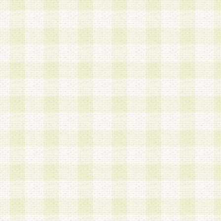
a.本サービスに係る謝礼、景品、調査サンプル品
b.会員からの電話、メール等の問い合わせなどへ
c.モバイルリサーチ、またはグループ形式による
実施もしくは運営
d.その他これらに付随する業務
4.会員は、住所、電話番号その他の登録情報につ
合は、速やかに当社所定の変更手続きを行うもの
5.当社は、必要と認めた場合、会員に対して、電
手段により登録情報の対象者が会員登録者本人で
の内容が正確であること、アンケートの回答内容
うことができるものとます。
6.会員は、会員登録後当社が定期的に行う登録情
して、当社指定の期間内に更新手続きを行うもの
該期間内に更新手続きを行わない場合、その時点
発行したポイントは失効されるものとします。