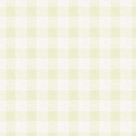
は、当該個人情報を以下の各号に定める目的に利
す。なお、これら事項以外の目的で個人情報を利
かじめ会員の同意を得たうえで利用するものとし
a.本サービスの実施または運営
b.本サービスに係る謝礼、景品、調査サンプル品
c.会員からの電話、メール等の問い合わせなどへ
d.その他これらに付随する業務
2.当社は、会員個人を識別することのできる情報
会員情報を本人の承諾なく第三者に開示すること
人を識別できる情報について第三者に開示または
社は事前に会員本人の同意を得るものとします。
3.前項の定めに拘わらず、当社は、以下の目的に
意を 得ることなく、会員個人を識別できる情報を
づき選定した委託業者に対して当社の責任におい
できるものとします。な お、当社は、当該委託業
契約を締結しこれを遵守させるとともに、本規約
の注意をもって当該情報を使用させるものとし ま