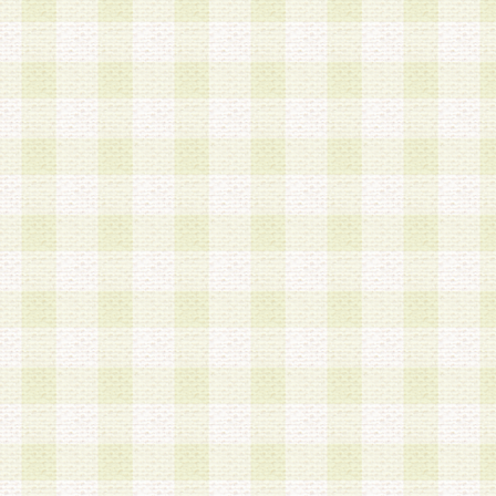
加する際には、前条に基づき当社から付与されたロ
スワードを使用するものとします。
2.登録の際に当社が付与したログインIDおよびパ
の使用に関しては、全て会員本人がその責任を負
3.会員は、当社から付与されたログインIDおよび
貸与、名義変更、売買その他形態を問わず第三者
ならないものとします。
4.当社は、会員によるログインIDおよびパスワー
盗用など第三者の利用に伴う損害の発生について
き事由の有無、その他原因の如何を問わず、一切
のとします。
第5条 会員の登録情報
1.当社は、会員の登録情報に含まれる氏名・住所
アドレス等会員個人を識別できる情報を当社が別
シーポリシー
」に基づき適切に取り扱うものとし