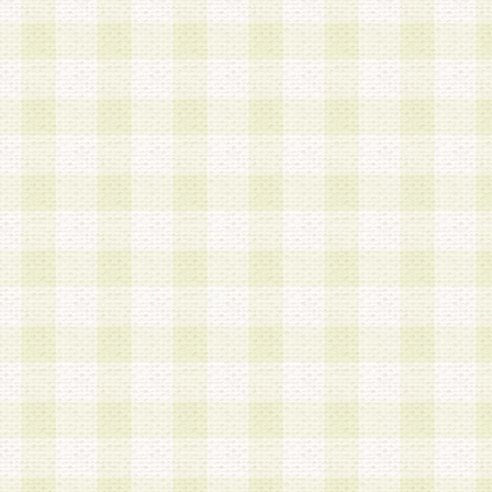
第3条 会員の登録方法
1.会員登録手続きは、会員登録希望者本人が行う
る登録は一切認められないものとします。
2.会員登録希望者は、本規約に同意の後、当社指
画 面」において、当社が指定する必要事項を入力
を行うものとします。当社は、会員登録を承認し
会員として本サービスを 受けるためのログインＩ
を付与します。
3.会員は、会員登録の際に申告する登録情報の全
いかなる虚偽の申告をも行ってはならないものと
4.会員は、複数のログインＩＤおよびパスワード
いものとします。
第4条 ログインIDおよびパスワードの管理
1.会員は、会員登録後、本サイト内にて本サービ