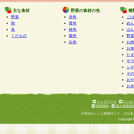
たものとみなされ、会員に対して適用されるもの
主な食材
野菜の食材の色
種
野菜
赤色
ご
5.当社がお聞きする個人情報は、すべて会員登録
肉
黄色
め
で提 供いただいたものと考えております。従って
魚
緑色
ぱ
自らの個人情報の提供を希望されない場合には、
くだもの
紫色
野
をお預かりいたしません が、提供されないことに
白色
お
商品やサービス等をご利用いただけない場合があ
お
了承ください。
た
サ
6.当社は、お客様から当社が保有している個人情
シ
そ
加・ 利用停止等を求められた場合には、ご本人様
お
て確認できた場合に限り、法令に準拠して合理的
お
いただきます。なお、開示 請求等の請求先は個人
ります。
トップページ
レシピ
利用規約
個人情報保
第2条 会員の資格
子供向けレシピ投稿サイト、その名
1.会員とは、本規約等を承諾のうえ、当社所定の
Copyright 
了し、当社が承認した者、グループとします。な
が以下に該当する場合は会員登録をすることがで