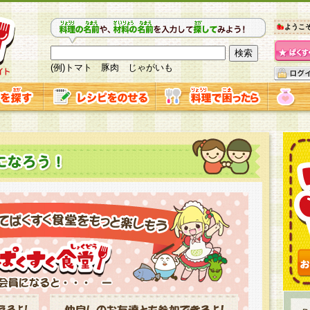
ようこ
(例)トマト 豚肉 じゃがいも