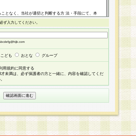
ることなく、当社が適切と判断する方 法・手段にて、本
正することができるものとします。改定後の本規約等
必ず入力してください。
掲示したときに、その 他の諸規定については、会員に対
イトに掲示したときのいずれか早い時期をもってその効
cdefg@hijk.com
よる会員登録手続きが完了し、その後の当社による会員登録
る同意があったものとみなされ、会員に対して適用され
こども
おとな
グループ
すべて会員登録希望者の自由な意思で提 供いただいたも
利用規約に同意する
員登録希望者が自らの個人情報の提供を希望されない場
18才未満は、必ず保護者の方と一緒に、内容を確認してくだ
預かりいたしません が、提供されないことによって、当
い。
用いただけない場合がありますことを予めご了承くださ
している個人情報の開示・訂正・追加・ 利用停止等を求
ることが当社にて確認できた場合に限り、法令に準拠し
だきます。なお、開示 請求等の請求先は個人情報お問合
うえ、当社所定の登録手続きを全て完了し、当社が承認した
員登録希望者が以下に該当する場合は会員登録をするこ