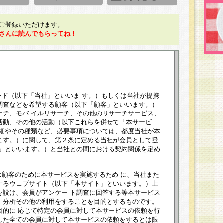
ご登録いただけます。
さんに読んでもらってね！
ンド（以下「当社」といいま す。）もしくは当社が提携
調査などを希望する顧客（以下「顧客」といいます。）
ーチ、モバ イルリサーチ、その他のリサーチサービス、
活動、その他の活動（以下これらを併せて「本サービ
詳細やその種類など、必要事項については、都度当社が本
ます。）に関して、第２条に定める当社が会員として登
員」といいます。）と当社との間における契約関係を定め
は顧客のために本サービスを実施するため に、当社また
するウェブサイト（以下「本サイト」といいます。）上
を設け、会員がアンケー ト調査に回答する等本サービス
・分析その他の利用をすることを目的とするものです。
目的に 応じて特定の会員に対して本サービスの依頼を行
した全ての会員に対して本サービスの依頼をするとは限