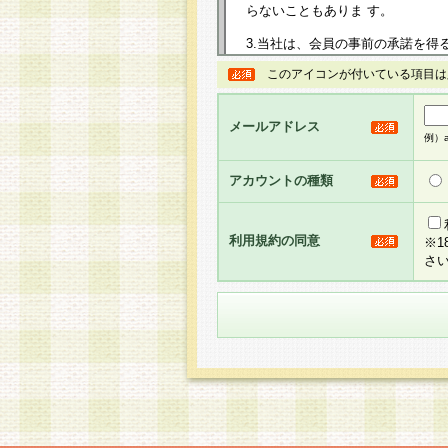
らないこともありま す。
3.当社は、会員の事前の承諾を得
規約を任意に制定、変更または修
このアイコンが付いている項目は
は、本規約においては本サイトに
して告知の案内を配信または本サ
力を生じるものとします。
メールアドレス
例）ab
4.本規約は、会員登録希望者に
の承認が完了した時点で会員によ
アカウントの種類
るものとします。
5.当社がお聞きする個人情報は、
のと考えております。従って、会
利用規約の同意
※
合には、当社はその個人情報をお
さ
社の取扱商品やサービス等をご利
い。
6.当社は、お客様から当社が保有
められた場合には、ご本人様であ
て合理的な範囲で対応させていた
せ先となります。
第2条 会員の資格
1.会員とは、本規約等を承諾の
者、グループとします。なお、会