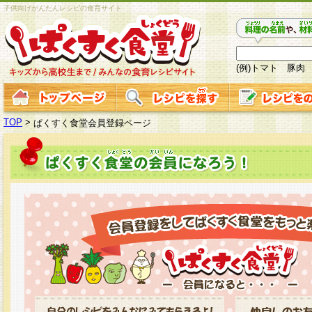
子供向けかんたんレシピの食育サイト
(例)トマト 豚肉
TOP
>
ぱくすく食堂会員登録ページ