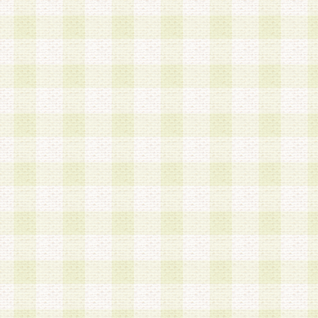
は、当該個人情報を以下の各号に定める目的に利
す。なお、これら事項以外の目的で個人情報を利
かじめ会員の同意を得たうえで利用するものとし
a.本サービスの実施または運営
b.本サービスに係る謝礼、景品、調査サンプル品
c.会員からの電話、メール等の問い合わせなどへ
d.その他これらに付随する業務
2.当社は、会員個人を識別することのできる情報
会員情報を本人の承諾なく第三者に開示すること
人を識別できる情報について第三者に開示または
社は事前に会員本人の同意を得るものとします。
3.前項の定めに拘わらず、当社は、以下の目的に
意を 得ることなく、会員個人を識別できる情報を
づき選定した委託業者に対して当社の責任におい
できるものとします。な お、当社は、当該委託業
契約を締結しこれを遵守させるとともに、本規約
の注意をもって当該情報を使用させるものとし ま