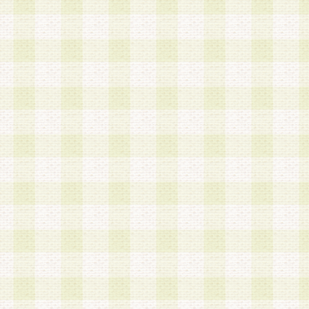
a.本サービスに係る謝礼、景品、調査サンプル品
b.会員からの電話、メール等の問い合わせなどへ
c.モバイルリサーチ、またはグループ形式による
実施もしくは運営
d.その他これらに付随する業務
4.会員は、住所、電話番号その他の登録情報につ
合は、速やかに当社所定の変更手続きを行うもの
5.当社は、必要と認めた場合、会員に対して、電
手段により登録情報の対象者が会員登録者本人で
の内容が正確であること、アンケートの回答内容
うことができるものとます。
6.会員は、会員登録後当社が定期的に行う登録情
して、当社指定の期間内に更新手続きを行うもの
該期間内に更新手続きを行わない場合、その時点
発行したポイントは失効されるものとします。