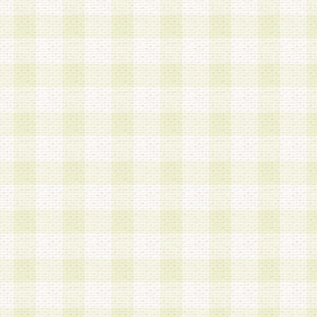
第3条 会員の登録方法
1.会員登録手続きは、会員登録希望者本人が行う
る登録は一切認められないものとします。
2.会員登録希望者は、本規約に同意の後、当社指
画 面」において、当社が指定する必要事項を入力
を行うものとします。当社は、会員登録を承認し
会員として本サービスを 受けるためのログインＩ
を付与します。
3.会員は、会員登録の際に申告する登録情報の全
いかなる虚偽の申告をも行ってはならないものと
4.会員は、複数のログインＩＤおよびパスワード
いものとします。
第4条 ログインIDおよびパスワードの管理
1.会員は、会員登録後、本サイト内にて本サービ