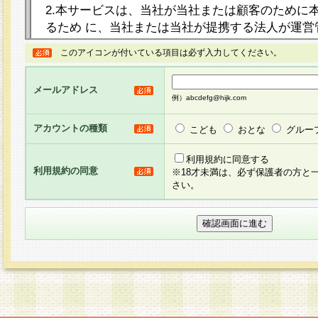
2.本サービスは、当社が当社または顧客のために
るため に、当社または当社が提携する法人が運営
ト（以下「本サイト」といいます。）上に本サー
このアイコンが付いている項目は必ず入力してください。
ージを設け、会員がアンケー ト調査に回答する等
し、その結果を当社が集計・分析その他の利用を
メールアドレス
るものです。なお、本サービスは、それぞれの目的
例）abcdefg@hijk.com
員に対して本サービスの依頼を行うこともあり、
た全ての会員に対して本サービスの依頼をすると
アカウントの種類
こども
おとな
グルー
りま す。
利用規約に同意する
利用規約の同意
※18才未満は、必ず保護者の方と
3.当社は、会員の事前の承諾を得ることなく、当
さい。
方 法・手段にて、本規約を任意に制定、変更また
きるものとします。改定後の本規約等は、本規約
に掲示したときに、その 他の諸規定については、
案内を配信または本サイトに掲示したときのいず
てその効力を生じるものとします。
4.本規約は、会員登録希望者による会員登録手続
の当社による会員登録の承認が完了した時点で会