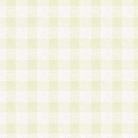
加する際には、前条に基づき当社から付与されたロ
スワードを使用するものとします。
2.登録の際に当社が付与したログインIDおよびパ
の使用に関しては、全て会員本人がその責任を負
3.会員は、当社から付与されたログインIDおよび
貸与、名義変更、売買その他形態を問わず第三者
ならないものとします。
4.当社は、会員によるログインIDおよびパスワー
盗用など第三者の利用に伴う損害の発生について
き事由の有無、その他原因の如何を問わず、一切
のとします。
第5条 会員の登録情報
1.当社は、会員の登録情報に含まれる氏名・住所
アドレス等会員個人を識別できる情報を当社が別
シーポリシー
」に基づき適切に取り扱うものとし