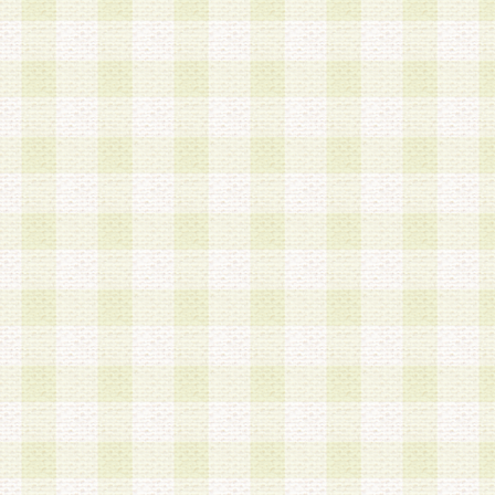
a.既に登録されている会員と同一のメールアドレ
録する場合
b.本サービスと同様のサービスを提供している企
業に従事していると思われる本人またはその家族
場合
c.その他当社が不適切と判断する場合
2.当社は、会員登録希望者を会員として承認する
した 場合、会員登録希望者による会員登録手続き
による承認後の場合であっても、会員登録の取り
の抹消を、当社が適切と判 断する方法・手段によ
とができるものとします。
3.会員登録希望者が18歳未満、成年被後見人、被
人 である場合は、親権者などの法定代理人の同意
録を行うものとします。なお、義務教育学齢に該
者については、登録時に 当社が別途定める方法に
権者による承認手続きを行うものとします。