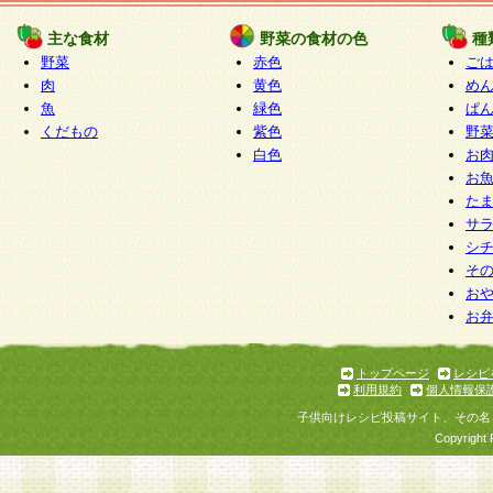
たものとみなされ、会員に対して適用されるもの
主な食材
野菜の食材の色
種
野菜
赤色
ご
5.当社がお聞きする個人情報は、すべて会員登録
肉
黄色
め
で提 供いただいたものと考えております。従って
魚
緑色
ぱ
自らの個人情報の提供を希望されない場合には、
くだもの
紫色
野
をお預かりいたしません が、提供されないことに
白色
お
商品やサービス等をご利用いただけない場合があ
お
了承ください。
た
サ
6.当社は、お客様から当社が保有している個人情
シ
そ
加・ 利用停止等を求められた場合には、ご本人様
お
て確認できた場合に限り、法令に準拠して合理的
お
いただきます。なお、開示 請求等の請求先は個人
ります。
トップページ
レシピ
利用規約
個人情報保
第2条 会員の資格
子供向けレシピ投稿サイト、その名
1.会員とは、本規約等を承諾のうえ、当社所定の
Copyright 
了し、当社が承認した者、グループとします。な
が以下に該当する場合は会員登録をすることがで