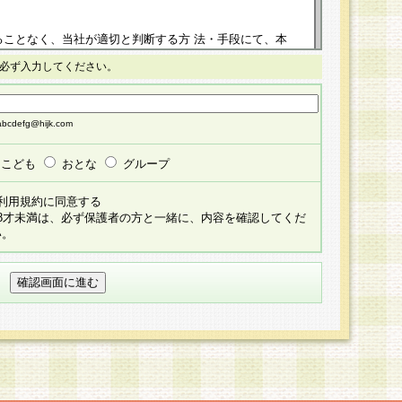
ることなく、当社が適切と判断する方 法・手段にて、本
正することができるものとします。改定後の本規約等
必ず入力してください。
掲示したときに、その 他の諸規定については、会員に対
イトに掲示したときのいずれか早い時期をもってその効
cdefg@hijk.com
よる会員登録手続きが完了し、その後の当社による会員登録
る同意があったものとみなされ、会員に対して適用され
こども
おとな
グループ
すべて会員登録希望者の自由な意思で提 供いただいたも
利用規約に同意する
員登録希望者が自らの個人情報の提供を希望されない場
18才未満は、必ず保護者の方と一緒に、内容を確認してくだ
預かりいたしません が、提供されないことによって、当
い。
用いただけない場合がありますことを予めご了承くださ
している個人情報の開示・訂正・追加・ 利用停止等を求
ることが当社にて確認できた場合に限り、法令に準拠し
だきます。なお、開示 請求等の請求先は個人情報お問合
うえ、当社所定の登録手続きを全て完了し、当社が承認した
員登録希望者が以下に該当する場合は会員登録をするこ