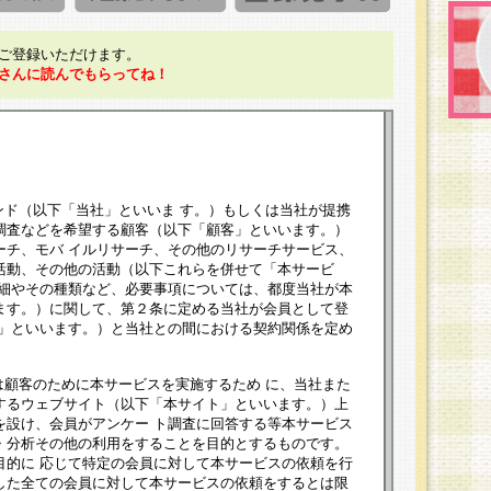
ご登録いただけます。
さんに読んでもらってね！
ンド（以下「当社」といいま す。）もしくは当社が提携
調査などを希望する顧客（以下「顧客」といいます。）
ーチ、モバ イルリサーチ、その他のリサーチサービス、
活動、その他の活動（以下これらを併せて「本サービ
詳細やその種類など、必要事項については、都度当社が本
ます。）に関して、第２条に定める当社が会員として登
員」といいます。）と当社との間における契約関係を定め
は顧客のために本サービスを実施するため に、当社また
するウェブサイト（以下「本サイト」といいます。）上
を設け、会員がアンケー ト調査に回答する等本サービス
・分析その他の利用をすることを目的とするものです。
目的に 応じて特定の会員に対して本サービスの依頼を行
した全ての会員に対して本サービスの依頼をするとは限