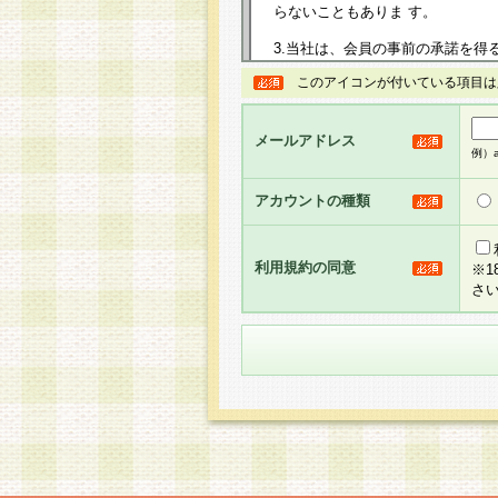
らないこともありま す。
3.当社は、会員の事前の承諾を得
規約を任意に制定、変更または修
このアイコンが付いている項目は
は、本規約においては本サイトに
して告知の案内を配信または本サ
力を生じるものとします。
メールアドレス
例）ab
4.本規約は、会員登録希望者に
の承認が完了した時点で会員によ
アカウントの種類
るものとします。
5.当社がお聞きする個人情報は、
のと考えております。従って、会
利用規約の同意
※
合には、当社はその個人情報をお
さ
社の取扱商品やサービス等をご利
い。
6.当社は、お客様から当社が保有
められた場合には、ご本人様であ
て合理的な範囲で対応させていた
せ先となります。
第2条 会員の資格
1.会員とは、本規約等を承諾の
者、グループとします。なお、会