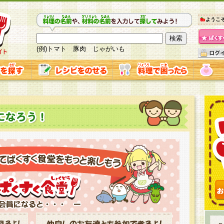
ようこ
(例)トマト 豚肉 じゃがいも